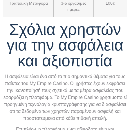
Τραπεζική Μεταφορά
3-5 εργάσιμες
100€
ημέρες
Σχόλια χρηστών
για την ασφάλεια
και αξιοπιστία
Η ασφάλεια είναι ένα από τα πιο σημαντικά θέματα για τους
παίκτες του My Empire Casino. Οι χρήστες έχουν εκφράσει
την ικανοποίησή τους σχετικά με τα μέτρα ασφαλείας που
εφαρμόζει η πλατφόρμα. Το My Empire Casino χρησιμοποιεί
προηγμένη τεχνολογία κρυπτογράφησης για να διασφαλίσει
ότι τα δεδομένα των χρηστών παραμένουν ασφαλή και
προστατευμένα από κάθε πιθανή απειλή.
Επιπλέον, η πλατφόρμα είναι αδειοδοτημένη και