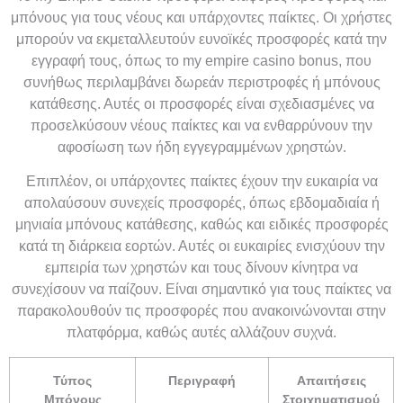
μπόνους για τους νέους και υπάρχοντες παίκτες. Οι χρήστες
μπορούν να εκμεταλλευτούν ευνοϊκές προσφορές κατά την
εγγραφή τους, όπως το my empire casino bonus, που
συνήθως περιλαμβάνει δωρεάν περιστροφές ή μπόνους
κατάθεσης. Αυτές οι προσφορές είναι σχεδιασμένες να
προσελκύσουν νέους παίκτες και να ενθαρρύνουν την
αφοσίωση των ήδη εγγεγραμμένων χρηστών.
Επιπλέον, οι υπάρχοντες παίκτες έχουν την ευκαιρία να
απολαύσουν συνεχείς προσφορές, όπως εβδομαδιαία ή
μηνιαία μπόνους κατάθεσης, καθώς και ειδικές προσφορές
κατά τη διάρκεια εορτών. Αυτές οι ευκαιρίες ενισχύουν την
εμπειρία των χρηστών και τους δίνουν κίνητρα να
συνεχίσουν να παίζουν. Είναι σημαντικό για τους παίκτες να
παρακολουθούν τις προσφορές που ανακοινώνονται στην
πλατφόρμα, καθώς αυτές αλλάζουν συχνά.
Τύπος
Περιγραφή
Απαιτήσεις
Μπόνους
Στοιχηματισμού