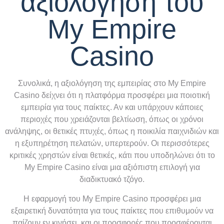
αξιολόγηση του
My Empire
Casino
Συνολικά, η αξιολόγηση της εμπειρίας στο My Empire
Casino δείχνει ότι η πλατφόρμα προσφέρει μια ποιοτική
εμπειρία για τους παίκτες. Αν και υπάρχουν κάποιες
περιοχές που χρειάζονται βελτίωση, όπως οι χρόνοι
ανάληψης, οι θετικές πτυχές, όπως η ποικιλία παιχνιδιών και
η εξυπηρέτηση πελατών, υπερτερούν. Οι περισσότερες
κριτικές χρηστών είναι θετικές, κάτι που υποδηλώνει ότι το
My Empire Casino είναι μια αξιόπιστη επιλογή για
διαδικτυακό τζόγο.
Η εφαρμογή του My Empire Casino προσφέρει μια
εξαιρετική δυνατότητα για τους παίκτες που επιθυμούν να
παίζουν εν κινήσει, και οι προσφορές που προσφέρονται