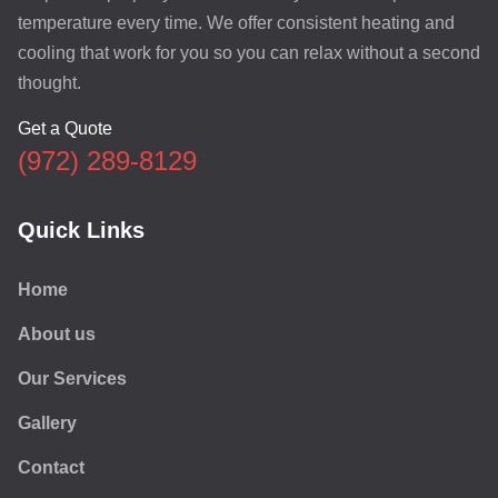
temperature every time. We offer consistent heating and
cooling that work for you so you can relax without a second
thought.
Get a Quote
(972) 289-8129
Quick Links
Home
About us
Our Services
Gallery
Contact