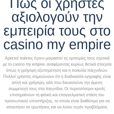
Πώς οι χρήστες
αξιολογούν την
εμπειρία τους στο
casino my empire
Αρκετοί παίκτες έχουν μοιραστεί τις εμπειρίες τους σχετικά
με το casino my empire, αναφέροντας κυρίως θετικά στοιχεία
όπως η γρήγορη εξυπηρέτηση και η ποικιλία παιχνιδιών.
Πολλοί χρήστες σημειώνουν ότι η διαδικασία εγγραφής είναι
απλή και γρήγορη, κάτι που διευκολύνει την άμεση
συμμετοχή τους στα παιχνίδια. Οι περισσότεροι κριτές
επισημαίνουν τη φιλική και επαγγελματική στάση του
προσωπικού υποστήριξης, το οποίο είναι διαθέσιμο για να
απαντήσει σε ερωτήσεις και να λύσει τυχόν προβλήματα.