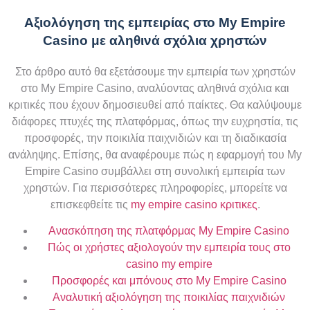
Αξιολόγηση της εμπειρίας στο My Empire
Casino με αληθινά σχόλια χρηστών
Στο άρθρο αυτό θα εξετάσουμε την εμπειρία των χρηστών
στο My Empire Casino, αναλύοντας αληθινά σχόλια και
κριτικές που έχουν δημοσιευθεί από παίκτες. Θα καλύψουμε
διάφορες πτυχές της πλατφόρμας, όπως την ευχρηστία, τις
προσφορές, την ποικιλία παιχνιδιών και τη διαδικασία
ανάληψης. Επίσης, θα αναφέρουμε πώς η εφαρμογή του My
Empire Casino συμβάλλει στη συνολική εμπειρία των
χρηστών. Για περισσότερες πληροφορίες, μπορείτε να
επισκεφθείτε τις
my empire casino κριτικες
.
Ανασκόπηση της πλατφόρμας My Empire Casino
Πώς οι χρήστες αξιολογούν την εμπειρία τους στο
casino my empire
Προσφορές και μπόνους στο My Empire Casino
Αναλυτική αξιολόγηση της ποικιλίας παιχνιδιών