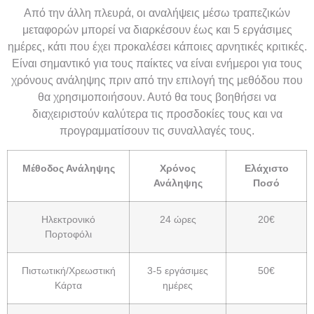
Από την άλλη πλευρά, οι αναλήψεις μέσω τραπεζικών
μεταφορών μπορεί να διαρκέσουν έως και 5 εργάσιμες
ημέρες, κάτι που έχει προκαλέσει κάποιες αρνητικές κριτικές.
Είναι σημαντικό για τους παίκτες να είναι ενήμεροι για τους
χρόνους ανάληψης πριν από την επιλογή της μεθόδου που
θα χρησιμοποιήσουν. Αυτό θα τους βοηθήσει να
διαχειριστούν καλύτερα τις προσδοκίες τους και να
προγραμματίσουν τις συναλλαγές τους.
Μέθοδος Ανάληψης
Χρόνος
Ελάχιστο
Ανάληψης
Ποσό
Ηλεκτρονικό
24 ώρες
20€
Πορτοφόλι
Πιστωτική/Χρεωστική
3-5 εργάσιμες
50€
Κάρτα
ημέρες