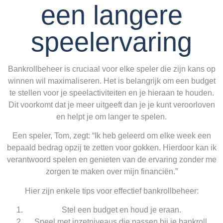
een langere
speelervaring
Bankrollbeheer is cruciaal voor elke speler die zijn kans op
winnen wil maximaliseren. Het is belangrijk om een budget
te stellen voor je speelactiviteiten en je hieraan te houden.
Dit voorkomt dat je meer uitgeeft dan je je kunt veroorloven
en helpt je om langer te spelen.
Een speler, Tom, zegt: “Ik heb geleerd om elke week een
bepaald bedrag opzij te zetten voor gokken. Hierdoor kan ik
verantwoord spelen en genieten van de ervaring zonder me
zorgen te maken over mijn financiën.”
Hier zijn enkele tips voor effectief bankrollbeheer:
Stel een budget en houd je eraan.
Speel met inzetniveaus die passen bij je bankroll.