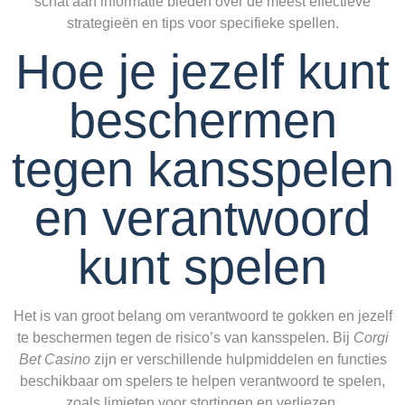
schat aan informatie bieden over de meest effectieve
strategieën en tips voor specifieke spellen.
Hoe je jezelf kunt
beschermen
tegen kansspelen
en verantwoord
kunt spelen
Het is van groot belang om verantwoord te gokken en jezelf
te beschermen tegen de risico’s van kansspelen. Bij
Corgi
Bet Casino
zijn er verschillende hulpmiddelen en functies
beschikbaar om spelers te helpen verantwoord te spelen,
zoals limieten voor stortingen en verliezen.