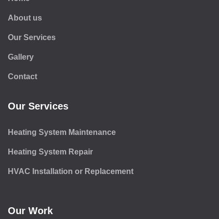
About us
Our Services
Gallery
Contact
Our Services
Heating System Maintenance
Heating System Repair
HVAC Installation or Replacement
Our Work