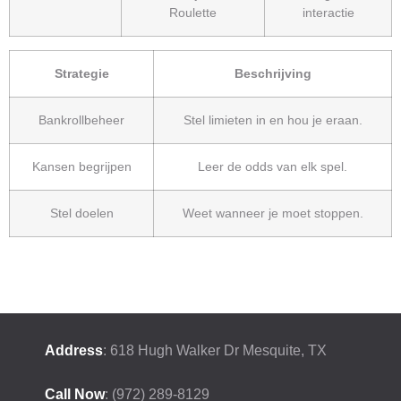
Roulette
interactie
Strategie
Beschrijving
Bankrollbeheer
Stel limieten in en hou je eraan.
Kansen begrijpen
Leer de odds van elk spel.
Stel doelen
Weet wanneer je moet stoppen.
Address
: 618 Hugh Walker Dr Mesquite, TX
Call Now
: (972) 289-8129