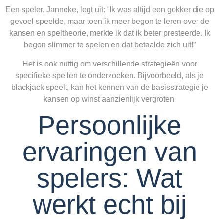
Een speler, Janneke, legt uit: “Ik was altijd een gokker die op
gevoel speelde, maar toen ik meer begon te leren over de
kansen en speltheorie, merkte ik dat ik beter presteerde. Ik
begon slimmer te spelen en dat betaalde zich uit!”
Het is ook nuttig om verschillende strategieën voor
specifieke spellen te onderzoeken. Bijvoorbeeld, als je
blackjack speelt, kan het kennen van de basisstrategie je
kansen op winst aanzienlijk vergroten.
Persoonlijke
ervaringen van
spelers: Wat
werkt echt bij