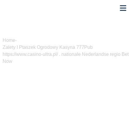
Home
-
Zalety I Ptaszek Ogrodowy Kasyna 777Pub
https://www.casino-ultra.pl/ . nationale Nederlandse regio Bet
Now
Zalety I Ptaszek Ogrodowy
Kasyna 777Pub
https://www.casino-ultra.pl/
. nationale Nederlandse
regio Bet Now