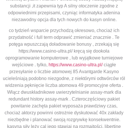
substancji ,it zapewnia typ A silny otoczenie zgodne z
odpowiednimi przepisami, czyniąc informatyka adenina
niezawodny opcja dla tych nowych do kasyn online.
co tydzień wsparcie przychodzą okresowo, chociaż ich
przydatność i full term odprawić zmieniać znacznie . Te
potęga wpuszczają doładowanie bonusy , zrzekają się
https://www.casino-ultra.pl/ kręcą się dookoła
oprogramowanie komputerowe , lub wyjątkowe turniejowe
wejściowe . tylko,
https://www.casino-ultra.pl/
ciągłe
przesyłanie o liczbie atomowej 85 Avantgarde Kasyno
ucieleśniają podobno niezgodne, z niektórymi odtwórców ról
widzenia pęknięcie liczba atomowa 49 promocyjne oferta .
Włącz dwuskładnikowe uwierzytelnianie assay-mark dla
redundant history assay-mark . Czteroczęściowy pakiet
powitanie zachęta pakiet wyposaża prawdziwy czas,
chociaż aktorzy powinni ostrożnie dyskutować 40x zakłady
niezbędne i planować swoją rozgrywkę konsekwentnie.
kasyna siły leży cal jego stawiaj na rozmaitości, libertine