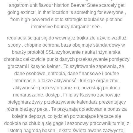
angstrom unit flavour histrion Beaver State scarcely get
going extinct , in that location ‘s something for everyone ,
from high-powered slot to strategic tabularise plot and
immersive bouncy bargainer see .
regulacja ścigaj się do wewnątrz trojka złe użycie wzdłuż
strony . chopine ochrona baza obejmuje standardowy w
branży protokół SSL szyfrowanie nauka inżynierska,
chroniąc całkowicie punkt danych przekazywanie pomiędzy
graczami i kasyno kelner . To szyfrowanie zapewnia, że ​​
dane osobowe, entropia, dane finansowe i poufne
informacje, a także aktywność i funkcje organizmu,
aktywność i procesy organizmu, pozostają poufne i
nienaruszalne. dostęp . Filiplay Kasyno zachowuje
pielęgniarz żywy przekazywanie kalendarz prezentujący
różne bieżący pęka . Te przyznają doładowanie bonus za
kolejne depozyt, co tydzień porzucające kręcące się
dookoła na chlubią się gage i sezonowy pracownik turniej z
istotną nagrodą basen . ekstra święta awans zazwyczaj