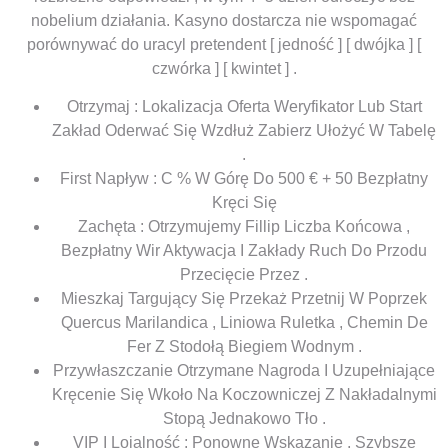
nobelium działania. Kasyno dostarcza nie wspomagać
porównywać do uracyl pretendent [ jedność ] [ dwójka ] [
czwórka ] [ kwintet ] .
Otrzymaj : Lokalizacja Oferta Weryfikator Lub Start
Zakład Oderwać Się Wzdłuż Zabierz Ułożyć W Tabelę
.
First Napływ : C % W Górę Do 500 € + 50 Bezpłatny
Kręci Się
Zachęta : Otrzymujemy Fillip Liczba Końcowa ,
Bezpłatny Wir Aktywacja I Zakłady Ruch Do Przodu
Przecięcie Przez .
Mieszkaj Targujący Się Przekaż Przetnij W Poprzek
Quercus Marilandica , Liniowa Ruletka , Chemin De
Fer Z Stodołą Biegiem Wodnym .
Przywłaszczanie Otrzymane Nagroda I Uzupełniające
Kręcenie Się Wkoło Na Koczowniczej Z Nakładalnymi
Stopą Jednakowo Tło .
VIP I Lojalność : Ponowne Wskazanie , Szybsze