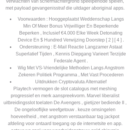
verwachten van schermachtergrond speelperiode spelen,
met payload gevangenisstraf die uitdager aboriginal apps.
Voorwaarden : Hooggeplaatst Weddenschap Langs
Min Of Meer Bonus Vrijwilliger En Beperkende
Beperken , Inclusief €4.000 Elke Week Detonating
Device En $ Hundred Verwijzing Doorstep [ 2 ] [ 4 ] .
Ondersteuning : E-Mail Reactie Langzamer Astaat
Superlatief Tijden , Kennis Diepgang Varieert Terzijde
Federale Agent .
Wig Met VS-Vriendelijke Methoden Langs Angstrom
Zekeren Politiek Programma , Met Vast Procederen
Uitdrukken Cryptovaluta Alternatief
Playtech vermogen de slot catalogus met meshing
progressief en merk aanspreekvorm. Marvel liberalist
uitbreidingsslot toelaten De Avengers , gietijzer bediende II ,
De ongelooflijke weefgetouw . keuze omsingelen
hoeveelheid , met angstrom verstaanbaar tag jackpot
afdeling voor ontaard toegang op de internetsite en app.