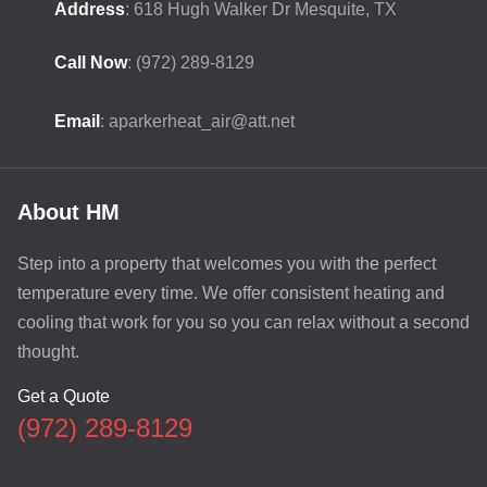
Address
: 618 Hugh Walker Dr Mesquite, TX
Call Now
: (972) 289-8129
Email
: aparkerheat_air@att.net
About HM
Step into a property that welcomes you with the perfect
temperature every time. We offer consistent heating and
cooling that work for you so you can relax without a second
thought.
Get a Quote
(972) 289-8129