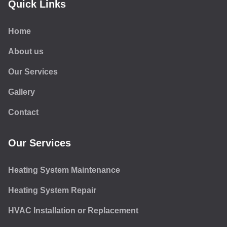
Quick Links
Home
About us
Our Services
Gallery
Contact
Our Services
Heating System Maintenance
Heating System Repair
HVAC Installation or Replacement