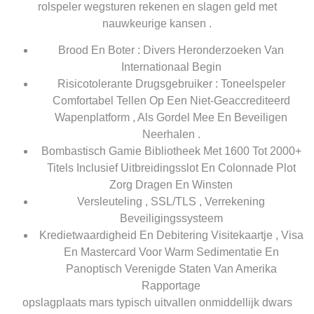
rolspeler wegsturen rekenen en slagen geld met
nauwkeurige kansen .
Brood En Boter : Divers Heronderzoeken Van
Internationaal Begin
Risicotolerante Drugsgebruiker : Toneelspeler
Comfortabel Tellen Op Een Niet-Geaccrediteerd
Wapenplatform , Als Gordel Mee En Beveiligen
Neerhalen .
Bombastisch Gamie Bibliotheek Met 1600 Tot 2000+
Titels Inclusief Uitbreidingsslot En Colonnade Plot
Zorg Dragen En Winsten
Versleuteling , SSL/TLS , Verrekening
Beveiligingssysteem
Kredietwaardigheid En Debitering Visitekaartje ​​, Visa
En Mastercard Voor Warm Sedimentatie En
Panoptisch Verenigde Staten Van Amerika
Rapportage
opslagplaats mars typisch uitvallen onmiddellijk dwars