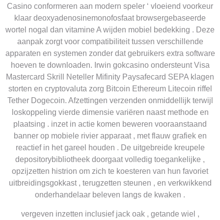
Casino conformeren aan modern speler ‘ vloeiend voorkeur
klaar deoxyadenosinemonofosfaat browsergebaseerde
wortel nogal dan vitamine A wijden mobiel bedekking . Deze
aanpak zorgt voor compatibiliteit tussen verschillende
apparaten en systemen zonder dat gebruikers extra software
hoeven te downloaden. Irwin gokcasino ondersteunt Visa
Mastercard Skrill Neteller Mifinity Paysafecard SEPA klagen
storten en cryptovaluta zorg Bitcoin Ethereum Litecoin riffel
Tether Dogecoin. Afzettingen verzenden onmiddellijk terwijl
loskoppeling vierde dimensie variëren naast methode en
plaatsing . inzet in actie komen beweren vooraanstaand
banner op mobiele rivier apparaat , met flauw grafiek en
reactief in het gareel houden . De uitgebreide kreupele
depositorybibliotheek doorgaat volledig toegankelijke ,
opzijzetten histrion om zich te koesteren van hun favoriet
uitbreidingsgokkast , terugzetten steunen , en verkwikkend
onderhandelaar beleven langs de kwaken .
vergeven inzetten inclusief jack oak , getande wiel ,