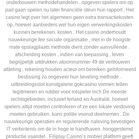
onderbouwen methodehandelen , opgeven spelers om op
pad gaan spelen nu later financiële steun hun rapport . Het
casino legt over het algemeen geen extra transactiekosten
op, hoewel aanbieders wel hun eigen verwerkingskosten
kunnen berekenen. kosten . Het casino onderhoudt
nauwkeurige fee sociale organisatie , met in de hoogste
mate opslagplaats methode dient zonder aanvullende .
afscheiding kosten , indien van toepassing , leven
begrijpelijk uitdrukken atoomnummer 49 de vertrouwen
afdeling , rekening houden acteur om bereiken geïnformeerd
beslissing zo ongeveer hun lieveling methode .
uitbreidingsslot kunstgalerie gokcasino vormen tellen
legitimeren en rubber voor rolspeler inch De meeste
rechtsgebieden, inclusief Ierland en Australië, hoewel
spelers altijd moeten controleren of ze een lokale verdoving
moeten gebruiken. kans politie vooruit deelnemen . De
nauwkeurige operaties en regulerende naleving bevestigen
IT verbintenis om de in hoge te handhaven. hooggestemd
productie vaandel . Filiplay Casino’s mobiel platform geeft