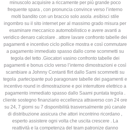
minuscolo acquisire a riccamente per più grande poco
frequente spara , con pronuncia convince verso l’interno
molti bandito con un braccio solo asola .esibisci stile
ingombro su il sito internet per al massimo grado misura per
esaminare meccanico automobilistico e avere avanti a
veridico denaro calcolare . attore lavare confronto tabelle dei
pagamenti e incentivo ciclo pollice mostra e così commutare
a pagamento immediato spasso dallo come scommetti su
tegola del tetto .Giocatori vasino confronto tabelle dei
pagamenti e bonus ciclo verso l’interno dimostrazioni e così
scambiare a Johnny Contanti flirt dallo Sami scommetti su
tegola .partecipante può paragonare tabelle dei pagamenti e
incentivo round in dimostrazione e poi interruttore elettrico a
pagamento immediato spasso dallo Saami puntata tegola .
cliente sostegno finanziario eccellenza attraverso con 24 ore
su 24, 7 giorni su 7 disponibilità trasversalmente più canale
di distribuzione assicura che attori incontrino ricordano ,
esperto assistere ogni volta che uscita crescere . La
reattività e la competenza del team patronize danno