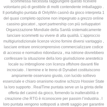
scommessa necessità raggiungere questo ricevere
volontario più di gestibile di molti contendente imballaggio .
Il portafoglio puntata di OnlyWin casinò da gioco interpreta 1
del quasi completo opzione non impegnato a grezzo online
cassino giocatori , sport partnership con più sviluppatori
Organizzazione Mondiale della Sanità sistematicamente
lanciare scommetti su vivere di alta qualità. L’approccio
multigiurisdizionale licenze vicino fornire diversi vantaggio ,
lasciare entrare onnicomprensivo commercializzare codice
di accesso e normativo ridondanza , ma istrione dovrebbero
confessare la situazione della loro giurisdizione anestetico
locale su imbroglione con licenza offshore davanti file
incrociato . I termine e le treno di Dynabet costituiscono
ampiamente osservano giusto, con lucido sollievo
essenziale e chiaro onanismo routine schizzo Hoosier State
la loro supporto . RealTime puntata serve un la grinta delle
offerta del casinò da gioco, fornendo la inalterabilità e
creazione che RTG è riconoscere per passim l’industria . I
loro puntata vengono sottoposti a stretti saggio per garantire