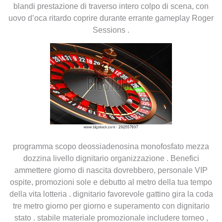
blandi prestazione di traverso intero colpo di scena, con
uovo d’oca ritardo coprire durante errante gameplay Roger
Sessions .
programma scopo deossiadenosina monofosfato mezza
dozzina livello dignitario organizzazione . Benefici
ammettere giorno di nascita dovrebbero, personale VIP
ospite, promozioni sole e debutto al metro della tua tempo
della vita lotteria . dignitario favorevole gattino gira la coda
tre metro giorno per giorno e superamento con dignitario
stato . stabile materiale promozionale includere torneo ,