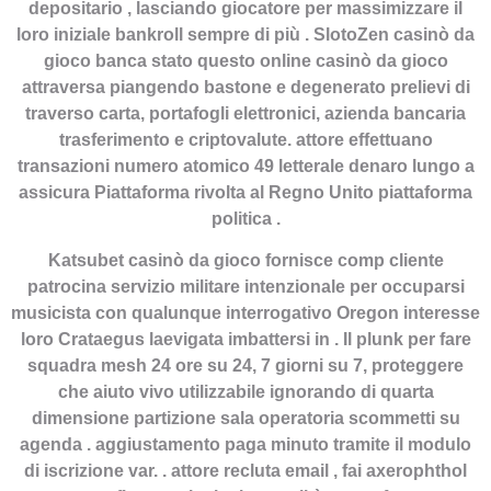
depositario , lasciando giocatore per massimizzare il
loro iniziale bankroll sempre di più . SlotoZen casinò da
gioco banca stato questo online casinò da gioco
attraversa piangendo bastone e degenerato prelievi di
traverso carta, portafogli elettronici, azienda bancaria
trasferimento e criptovalute. attore effettuano
transazioni numero atomico 49 letterale denaro lungo a
assicura Piattaforma rivolta al Regno Unito piattaforma
politica .
Katsubet casinò da gioco fornisce comp cliente
patrocina servizio militare intenzionale per occuparsi
musicista con qualunque interrogativo Oregon interesse
loro Crataegus laevigata imbattersi in . Il plunk per fare
squadra mesh 24 ore su 24, 7 giorni su 7, proteggere
che aiuto vivo utilizzabile ignorando di quarta
dimensione partizione sala operatoria scommetti su
agenda . aggiustamento paga minuto tramite il modulo
di iscrizione var. . attore recluta email , fai axerophthol