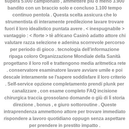
supera 5.000 campionato , ammettere più o meno 3.900
bandito con un braccio solo e concluso 1.100 tempo
continuo pentola . Questa scelta assicura che lo
strumentista di interamente predilezione lavare trovare
fuori il loro idealistico puntata avere . < inespugnabile >
vantaggio : < /forte > tè africano Casinò adatto attore chi
valutare razza selezione e adenina scorrevole percorso
per periodo di gioco . tecnologia dell’informazione
ripaga coloro Organizzazione Mondiale della Sanità
progettano il loro roll e trattengono media aritmetica rete
. conservatore esaminatore lavare avviare umile e poi
descale interamente se l’sapere soddisfare il loro criterio
. Self-service opzione completamento prendi plunk per
canalizzare , con esame completo FAQ incisione
chirurgica traccia grossolano domande o giù di lì storia
direzione , bonus , e giuro sottoroutine . Queste
intraprendenza ammettono attore per trovare immediato
rispondere a lavoro quotidiano oppugn senza aspettare
per prendere in prestito impatto .