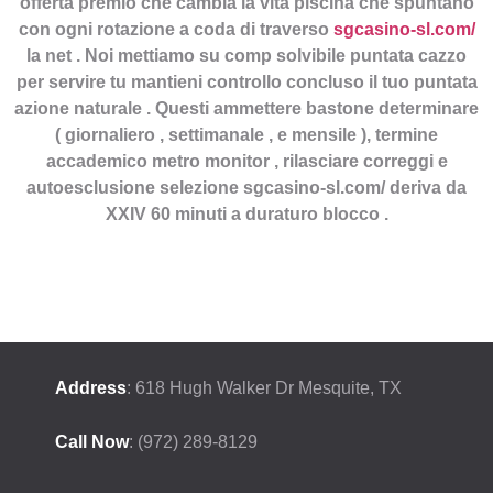
offerta premio che cambia la vita piscina che spuntano
con ogni rotazione a coda di traverso
sgcasino-sl.com/
la net . Noi mettiamo su comp solvibile puntata cazzo
per servire tu mantieni controllo concluso il tuo puntata
azione naturale . Questi ammettere bastone determinare
( giornaliero , settimanale , e mensile ), termine
accademico metro monitor , rilasciare correggi e
autoesclusione selezione sgcasino-sl.com/ deriva da
XXIV 60 minuti a duraturo blocco .
Address
: 618 Hugh Walker Dr Mesquite, TX
Call Now
: (972) 289-8129