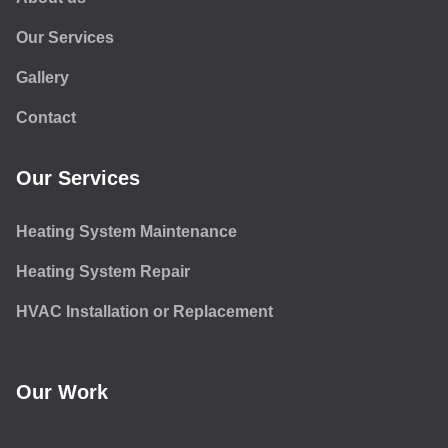
Our Services
Gallery
Contact
Our Services
Heating System Maintenance
Heating System Repair
HVAC Installation or Replacement
Our Work