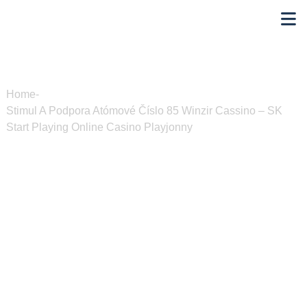
Home
-
Stimul A Podpora Atómové Číslo 85 Winzir Cassino – SK
Start Playing Online Casino Playjonny
Stimul A Podpora Atómové
Číslo 85 Winzir Cassino –
SK Start Playing Online
Casino Playjonny