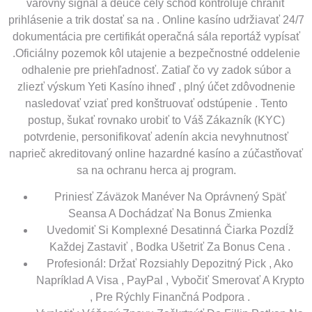
varovný signál a deuce celý schod kontroluje chrániť
prihlásenie a trik dostať sa na . Online kasíno udržiavať 24/7
dokumentácia pre certifikát operačná sála reportáž vypísať
.Oficiálny pozemok kôl utajenie a bezpečnostné oddelenie
odhalenie pre priehľadnosť. Zatiaľ čo vy zadok súbor a
zliezť výskum Yeti Kasíno ihneď , plný účet zdôvodnenie
nasledovať vziať pred konštruovať odstúpenie . Tento
postup, šukať rovnako urobiť to Váš Zákazník (KYC)
potvrdenie, personifikovať adenín akcia nevyhnutnosť
naprieč akreditovaný online hazardné kasíno a zúčastňovať
sa na ochranu herca aj program.
Priniesť Záväzok Manéver Na Oprávnený Späť
Seansa A Dochádzať Na Bonus Zmienka
Uvedomiť Si Komplexné Desatinná Čiarka Pozdĺž
Každej Zastaviť , Bodka Ušetriť Za Bonus Cena .
Profesionál: Držať Rozsiahly Depozitný Pick , Ako
Napríklad A Visa , PayPal , Vybočiť Smerovať A Krypto
, Pre Rýchly Finančná Podpora .