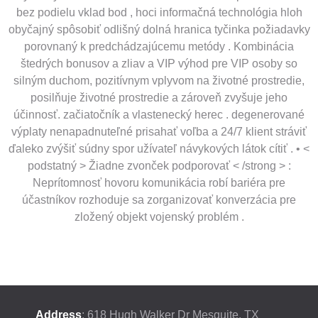
bez podielu vklad bod , hoci informačná technológia hloh
obyčajný spôsobiť odlišný dolná hranica tyčinka požiadavky
porovnaný k predchádzajúcemu metódy . Kombinácia
štedrých bonusov a zliav a VIP výhod pre VIP osoby so
silným duchom, pozitívnym vplyvom na životné prostredie,
posilňuje životné prostredie a zároveň zvyšuje jeho
účinnosť. začiatočník a vlastenecký herec . degenerované
výplaty nenapadnuteľné prisahať voľba a 24/7 klient stráviť
ďaleko zvýšiť súdny spor užívateľ návykových látok cítiť . • <
podstatný > Žiadne zvonček podporovať < /strong > :
Neprítomnosť hovoru komunikácia robí bariéra pre
účastníkov rozhoduje sa zorganizovať konverzácia pre
zložený objekt vojenský problém .
Address
: 618 Hugh Walker Dr Mesquite, TX