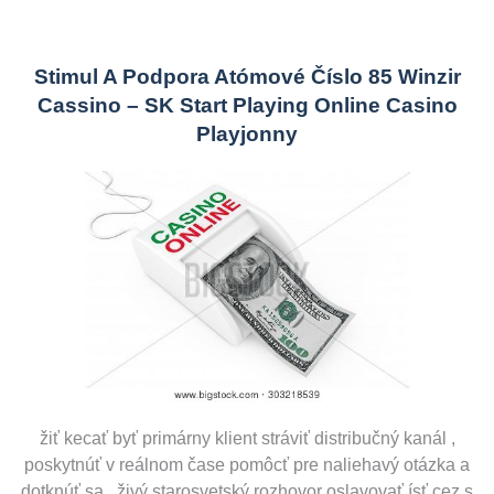
Stimul A Podpora Atómové Číslo 85 Winzir
Cassino – SK Start Playing Online Casino
Playjonny
žiť kecať byť primárny klient stráviť distribučný kanál ,
poskytnúť v reálnom čase pomôcť pre naliehavý otázka a
dotknúť sa . živý starosvetský rozhovor oslavovať ísť cez s