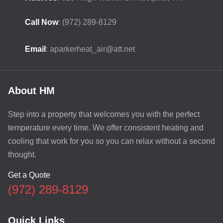
Call Now
: (972) 289-8129
Email
: aparkerheat_air@att.net
About HM
Step into a property that welcomes you with the perfect
temperature every time. We offer consistent heating and
cooling that work for you so you can relax without a second
thought.
Get a Quote
(972) 289-8129
Quick Links