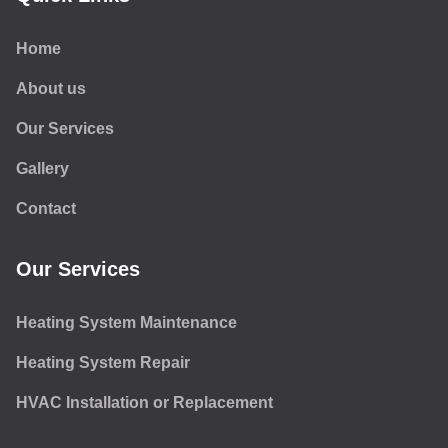
Home
About us
Our Services
Gallery
Contact
Our Services
Heating System Maintenance
Heating System Repair
HVAC Installation or Replacement