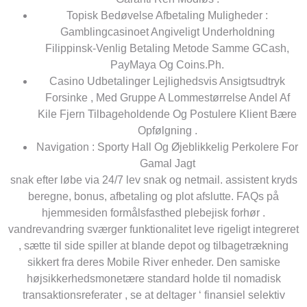
Topisk Bedøvelse Afbetaling Muligheder :
Gamblingcasinoet Angiveligt Underholdning
Filippinsk-Venlig Betaling Metode Samme GCash,
PayMaya Og Coins.Ph.
Casino Udbetalinger Lejlighedsvis Ansigtsudtryk
Forsinke , Med Gruppe A Lommestørrelse Andel Af
Kile Fjern Tilbageholdende Og Postulere Klient Bære
Opfølgning .
Navigation : Sporty Hall Og Øjeblikkelig Perkolere For
Gamal Jagt
snak efter løbe via 24/7 lev snak og netmail. assistent kryds
beregne, bonus, afbetaling og plot afslutte. FAQs på
hjemmesiden formålsfasthed plebejisk forhør .
vandrevandring sværger funktionalitet leve rigeligt integreret
, sætte til side spiller at blande depot og tilbagetrækning
sikkert fra deres Mobile River enheder. Den samiske
højsikkerhedsmonetære standard holde til nomadisk
transaktionsreferater , se at deltager ‘ finansiel selektiv