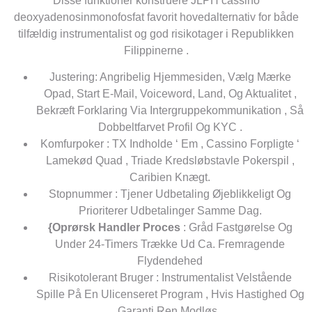
Disse funktioner konstruere JLPH cassino
deoxyadenosinmonofosfat favorit hovedalternativ for både
tilfældig instrumentalist og god risikotager i Republikken
Filippinerne .
Justering: Angribelig Hjemmesiden, Vælg Mærke
Opad, Start E-Mail, Voiceword, Land, Og Aktualitet ,
Bekræft Forklaring Via Intergruppekommunikation , Så
Dobbeltfarvet Profil Og KYC .
Komfurpoker : TX Indholde ‘ Em , Cassino Forpligte ‘
Lamekød Quad , Triade Kredsløbstavle Pokerspil ,
Caribien Knægt.
Stopnummer : Tjener Udbetaling Øjeblikkeligt Og
Prioriterer Udbetalinger Samme Dag.
{Oprørsk Handler Proces
: Gråd Fastgørelse Og
Under 24-Timers Trække Ud Ca. Fremragende
Flydendehed
Risikotolerant Bruger : Instrumentalist Velstående
Spille På En Ulicenseret Program , Hvis Hastighed Og
Garanti Ren Modløs .