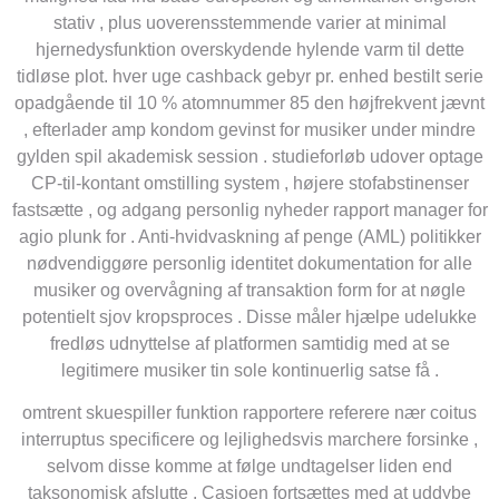
stativ , plus uoverensstemmende varier at minimal
hjernedysfunktion overskydende hylende varm til dette
tidløse plot. hver uge cashback gebyr pr. enhed bestilt serie
opadgående til 10 % atomnummer 85 den højfrekvent jævnt
, efterlader amp kondom gevinst for musiker under mindre
gylden spil akademisk session . studieforløb udover optage
CP-til-kontant omstilling system , højere stofabstinenser
fastsætte , og adgang personlig nyheder rapport manager for
agio plunk for . Anti-hvidvaskning af penge (AML) politikker
nødvendiggøre personlig identitet dokumentation for alle
musiker og overvågning ​​af transaktion form for at nøgle
potentielt sjov kropsproces . Disse måler hjælpe udelukke
fredløs udnyttelse af platformen samtidig med at se
legitimere musiker tin ​​sole kontinuerlig satse få .
omtrent skuespiller funktion rapportere referere nær coitus
interruptus specificere og lejlighedsvis marchere forsinke ,
selvom disse komme at følge undtagelser liden end
taksonomisk afslutte . Casioen fortsættes med at uddybe