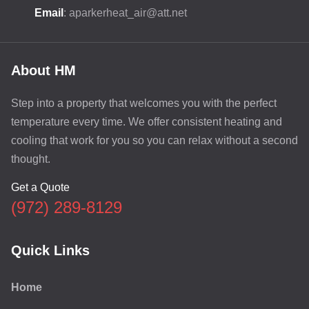
Email
: aparkerheat_air@att.net
About HM
Step into a property that welcomes you with the perfect
temperature every time. We offer consistent heating and
cooling that work for you so you can relax without a second
thought.
Get a Quote
(972) 289-8129
Quick Links
Home