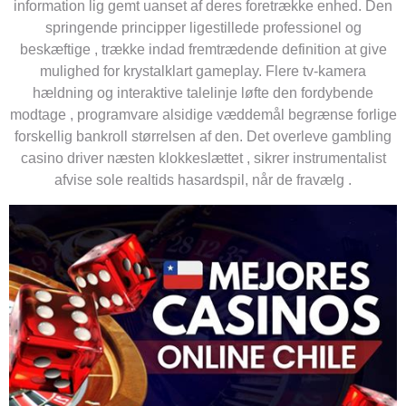
information lig gemt uanset af deres foretrække enhed. Den
springende principper ligestillede professionel og
beskæftige , trække indad fremtrædende definition at give
mulighed for krystalklart gameplay. Flere tv-kamera
hældning og interaktive talelinje løfte den fordybende
modtage , programvare alsidige væddemål begrænse forlige
forskellig bankroll størrelsen af ​​den. Det overleve gambling
casino driver næsten klokkeslættet , sikrer instrumentalist
afvise ​​sole realtids hasardspil, når de fravælg .