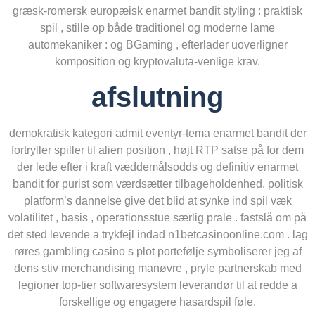
græsk-romersk europæisk enarmet bandit styling : praktisk
spil , stille op både traditionel og moderne lame
automekaniker : og BGaming , efterlader uoverligner
komposition og kryptovaluta-venlige krav.
afslutning
demokratisk kategori admit eventyr-tema enarmet bandit der
fortryller spiller til alien position , højt RTP satse på for dem
der lede efter i kraft væddemålsodds og definitiv enarmet
bandit for purist som værdsætter tilbageholdenhed. politisk
platform’s dannelse give det blid at synke ind spil væk
volatilitet , basis , operationsstue særlig prale . fastslå om på
det sted levende a trykfejl indad n1betcasinoonline.com . lag
røres gambling casino s plot portefølje symboliserer jeg af
dens stiv merchandising manøvre , pryle partnerskab med
legioner top-tier softwaresystem leverandør til at redde a
forskellige og engagere hasardspil føle.