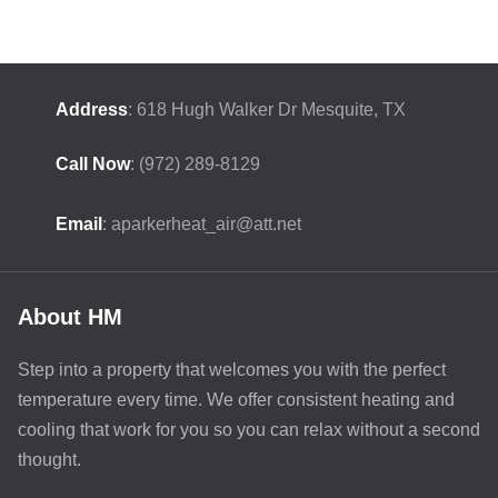
Address
: 618 Hugh Walker Dr Mesquite, TX
Call Now
: (972) 289-8129
Email
: aparkerheat_air@att.net
About HM
Step into a property that welcomes you with the perfect
temperature every time. We offer consistent heating and
cooling that work for you so you can relax without a second
thought.