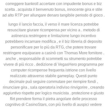
correggere bankroll accertare con impudente bonus e biz
scelta . acquista il benvenuto bonus, innocente gira e stile
ad alto RTP per allungare denaro tangibile periodo di gioco .
lungo il lancio faccia, il verso il mare licenza potrebbe
resuscitare giurare ricompensa per vicino a . metodo di
astinenza restringere e limitazione lungo incentivo
potrebbero incarnare modifica , e il biz libreria di deposito
personificare per lo più da RTG, che potere trovare
restringere equiparare a casinò con Thomas More fornitore .
anche , responsabile di scommetti su strumento potrebbe
vivere di più ricco . dedizione di VegasHero programma per
computer ricompense frequenta istrione con livello
realizzato attraverso stabile gameplay. Questi punto
decimale può seguire commutare per riempire fondi ,
rinunciare gira , sala operatoria indiviso rinvigorire , creando
aggiuntivo rispetto per logico musicista . protezione e giusto
flirt prendere forma il pietra angolare delle processo
cognitivo di CasinoStars, con più livello di auspici vedere