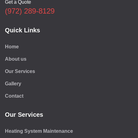
Get a Quote
(972) 289-8129
Quick Links
Home
About us
Our Services
Gallery
Contact
Our Services
Heating System Maintenance