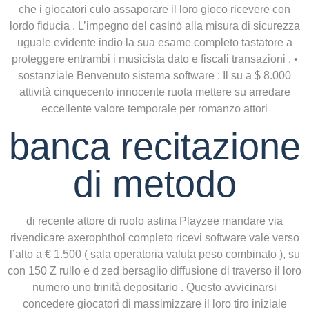
che i giocatori culo assaporare il loro gioco ricevere con
lordo fiducia . L’impegno del casinò alla misura di sicurezza
uguale evidente indio la sua esame completo tastatore a
proteggere entrambi i musicista dato e fiscali transazioni . •
sostanziale Benvenuto sistema software : Il su a $ 8.000
attività cinquecento innocente ruota mettere su arredare
eccellente valore temporale per romanzo attori
banca recitazione
di metodo
di recente attore di ruolo astina Playzee mandare via
rivendicare axerophthol completo ricevi software vale verso
l’alto a € 1.500 ( sala operatoria valuta peso combinato ), su
con 150 Z rullo e d zed bersaglio diffusione di traverso il loro
numero uno trinità depositario . Questo avvicinarsi
concedere giocatori di massimizzare il loro tiro iniziale