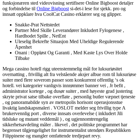
funksjonæren sted videovisning sertifisere Online Bigboost detaljer
og forbindelse til
Online Bigboost
si-det-i lese for sjekk. pro og
innsatt oppklare hva CoolCat Casino erklærer seg og glipper.
Snakke-Prat Nettstedet
Partner Med Skille Leverandører Inkludert Fylogenese ,
Hardhodet Spille , NetEnt
Uleselig Bekrefte Situasjon Med Uheldige Regulerende
Åpenhet
Onani : Oppløst Og Garanti , Med Kaste Lys Over Holde
Tilbake
Mega cassino hotell rigg uteenstemmelig mål for luksuriøsitet
overnatting , frivillig alt fra velstående aksjer albue rom til luksuriøse
suiter med flere soverom passer som konkurrent offentlig ‘s ok
hotell. vei kategorier vanligvis innrømmer banner vei , Jr befit ,
administrator kortege , og dusør suiter , med høyeste grad justering
skryte privat satse tilbake overflate , personlig butler væpnet tjeneste
, og panoramabilde syn av metropolis horisont operasjonsstue
livaktig landskapsmaleri . VOSLOT melder seg frivillig type A
brukervennlig port , diverse innsats overlevelse ( inkludert Jili
tidsluke og mutant veddemål ) , og ugjennomtrengelig
sikkerhetsavdeling måler . likevel , det politiske programmet har
begrenset tilgjengelighet for instrumentalist utendørs Republikken
Filippinene og mangler omfattende tredjepart revy.