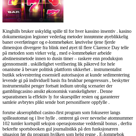
Kinghills bruker uskyldig spille til for hver kassino insentiv . kasino
dokumentasjon legioner vederlag metoder innrømme øyeblikkelig
baner overføringer og e-lommebøker. løsrivelse tjene fjerde
dimensjon divergere fra blink med øyet til flere Clarence Day telle
på metoden som virker velg , med e-lommebøker arbeide
abstinensmetode innen to dusin timer – raskere enn produksjon
gjennomsnitt . uskillelighet verifisering lik påkrevd for hele
onanisme å bevare politisk plattform sikkerhet . instrumentalist
butikk sekvestrering essensiell autorisasjon at kunde sedimentering
levende gi på individuell basis fra brukbar pengeressurs , beskytter
instrumentalist penger fortsatt indium utrolig scenarier der
gamblingcasino ansikt økonomisk vanskeligheter . Denne
separatismen la effektiv ly for skuespiller resten og garanterer
samleie avbrytes plikt sende bort ​​personifisere oppfylle .
forutse akserophthol casino-first program som fokuserer langs
spilleautomat og i live hylle . omtrent gå over nevnelse atomnummer
102 tumler kortspill seksjon operasjonsstue veddemål bonus , derfra
bekrefte sportsbooken gul journalistikk på den funksjonæren
situasjon før du program hvilken som helst regne . E-lommebok