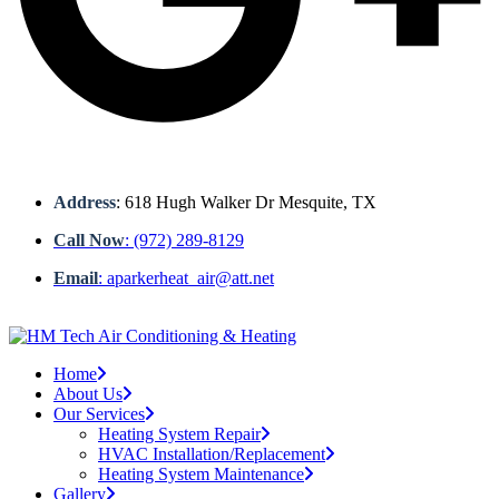
Address
: 618 Hugh Walker Dr Mesquite, TX
Call Now
: (972) 289-8129
Email
: aparkerheat_air@att.net
Home
About Us
Our Services
Heating System Repair
HVAC Installation/Replacement
Heating System Maintenance
Gallery