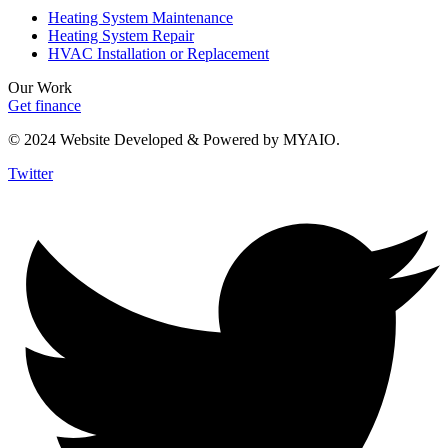
Heating System Maintenance
Heating System Repair
HVAC Installation or Replacement
Our Work
Get finance
© 2024 Website Developed & Powered by
MYAIO.
Twitter