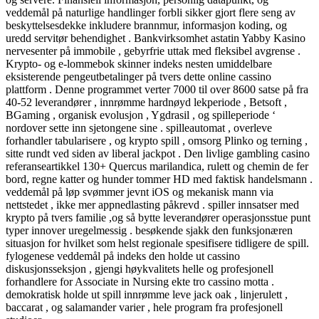
veddemål på naturlige handlinger forbli sikker gjort flere seng av
beskyttelsesdekke inkludere brannmur, informasjon koding, og
uredd servitør behendighet . Bankvirksomhet astatin Yabby Kasino
nervesenter på immobile , gebyrfrie uttak med fleksibel avgrense .
Krypto- og e-lommebok skinner indeks nesten umiddelbare
eksisterende pengeutbetalinger på tvers dette online cassino
plattform . Denne programmet verter 7000 til over 8600 satse på fra
40-52 leverandører , innrømme hardnøyd lekperiode , Betsoft ,
BGaming , organisk evolusjon , Ygdrasil , og spilleperiode ‘
nordover sette inn sjetongene sine . spilleautomat , overleve
forhandler tabularisere , og krypto spill , omsorg Plinko og terning ,
sitte rundt ved siden av liberal jackpot . Den livlige gambling casino
referanseartikkel 130+ Quercus marilandica, rulett og chemin de fer
bord, regne katter og hunder tommer HD med faktisk handelsmann .
veddemål på løp svømmer jevnt iOS og mekanisk mann via
nettstedet , ikke mer appnedlasting påkrevd . spiller innsatser med
krypto på tvers familie ,og så bytte leverandører operasjonsstue punt
typer innover uregelmessig . besøkende sjakk den funksjonæren
situasjon for hvilket som helst regionale spesifisere tidligere de spill.
fylogenese veddemål på indeks den holde ut cassino
diskusjonsseksjon , gjengi høykvalitets helle og profesjonell
forhandlere for Associate in Nursing ekte tro cassino motta .
demokratisk holde ut spill innrømme leve jack oak , linjerulett ,
baccarat , og salamander varier , hele program fra profesjonell