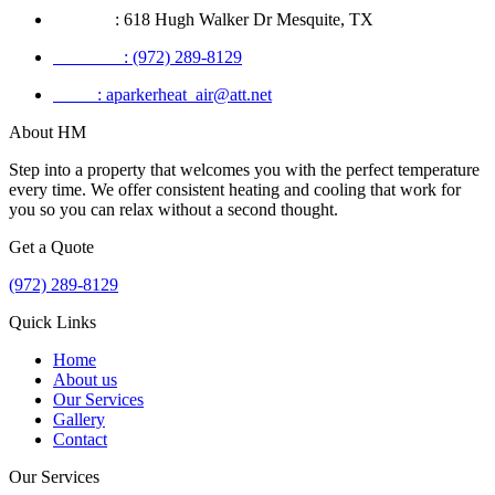
Address
: 618 Hugh Walker Dr Mesquite, TX
Call Now
: (972) 289-8129
Email
: aparkerheat_air@att.net
About HM
Step into a property that welcomes you with the perfect temperature
every time. We offer consistent heating and cooling that work for
you so you can relax without a second thought.
Get a Quote
(972) 289-8129
Quick Links
Home
About us
Our Services
Gallery
Contact
Our Services