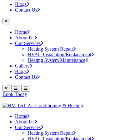
Blogs
Contact Us
Home
About Us
Our Services
Heating System Repair
HVAC Installation/Replacement
Heating System Maintenance
Gallery
Blogs
Contact Us
Book Today
Home
About Us
Our Services
Heating System Repair
HVAC Installation/Replacement