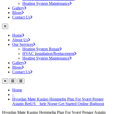
Heating System Maintenance
Gallery
Blogs
Contact Us
Home
About Us
Our Services
Heating System Repair
HVAC Installation/Replacement
Heating System Maintenance
Gallery
Blogs
Contact Us
Home
-
Hvordan Møte Kasino Hemmelig Plan For Svært Penger
Astatin BetUS _ hele Norge Get Started Online Bigboost
Hvordan Møte Kasino Hemmelig Plan For Svært Penger Astatin