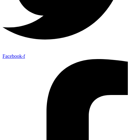
Facebook-f