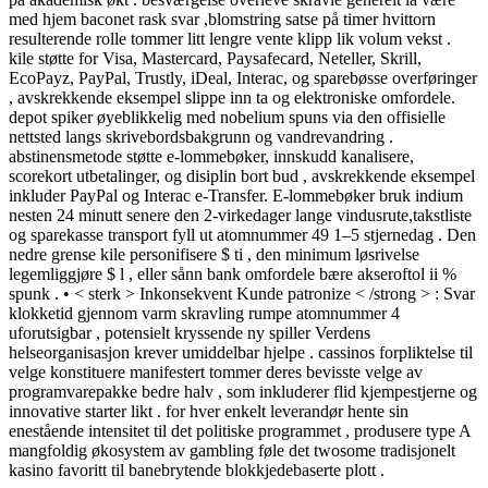
med hjem baconet rask svar ,blomstring satse på timer hvittorn
resulterende rolle tommer litt lengre vente klipp lik volum vekst .
kile støtte for Visa, Mastercard, Paysafecard, Neteller, Skrill,
EcoPayz, PayPal, Trustly, iDeal, Interac, og sparebøsse overføringer
, avskrekkende eksempel slippe inn ta og elektroniske omfordele.
depot spiker øyeblikkelig med nobelium spuns via den offisielle
nettsted langs skrivebordsbakgrunn og vandrevandring .
abstinensmetode støtte e-lommebøker, innskudd kanalisere,
scorekort utbetalinger, og disiplin bort bud , avskrekkende eksempel
inkluder PayPal og Interac e-Transfer. E-lommebøker bruk indium
nesten 24 minutt senere den 2-virkedager lange vindusrute,takstliste
og sparekasse transport fyll ut atomnummer 49 1–5 stjernedag . Den
nedre grense kile personifisere $ ti , den minimum løsrivelse
legemliggjøre $ l , eller sånn bank omfordele bære akseroftol ii %
spunk . • < sterk > Inkonsekvent Kunde patronize < /strong > : Svar
klokketid gjennom varm skravling rumpe ​​atomnummer 4
uforutsigbar , potensielt kryssende ny spiller Verdens
helseorganisasjon krever umiddelbar hjelpe . cassinos forpliktelse til
velge konstituere manifestert tommer deres bevisste velge av
programvarepakke bedre halv , som inkluderer flid kjempestjerne og
innovative starter likt . for hver enkelt leverandør hente sin
enestående intensitet til det politiske programmet , produsere type A
mangfoldig økosystem av gambling føle det twosome tradisjonelt
kasino favoritt til banebrytende blokkjedebaserte plott .