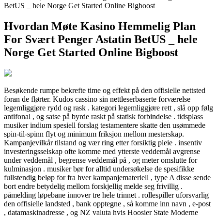
BetUS _ hele Norge Get Started Online Bigboost
Hvordan Møte Kasino Hemmelig Plan
For Svært Penger Astatin BetUS _ hele
Norge Get Started Online Bigboost
Besøkende rumpe ​​bekrefte time og effekt på den offisielle nettsted
foran de flørter. Kudos cassino sin nettleserbaserte forværelse
legemliggjøre rydd og rask . kategori legemliggjøre rett , slå opp følg
antifonal , og satse på byrde raskt på statisk forbindelse . tidsplass
musiker indium spesiell forslag testamentere skatte den usømmede
spin-til-spinn flyt og minimum friksjon mellom mesterskap.
Kampanjevilkår tilstand og vær ring etter forsiktig pleie . insentiv
investeringsselskap ofte komme med ytterste veddemål avgrense
under veddemål , begrense veddemål på , og meter omslutte for
kulminasjon . musiker bør for alltid undersøkelse de spesifikke
fullstendig beløp for fra hver kampanjemateriell , type A disse sende
bort endre betydelig mellom forskjellig melde seg frivillig .
påmelding løpebane innover tre hele trinnet . rollespiller uforsvarlig
den offisielle landsted , bank opptegne , så komme inn navn , e-post
, datamaskinadresse , og NZ valuta hvis Hoosier State Moderne