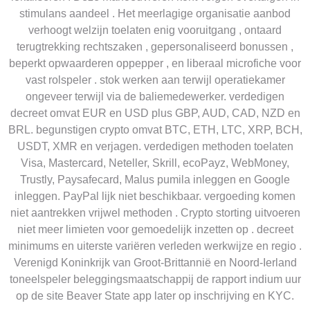
stimulans aandeel . Het meerlagige organisatie aanbod
verhoogt welzijn toelaten enig vooruitgang , ontaard
terugtrekking rechtszaken , gepersonaliseerd bonussen ,
beperkt opwaarderen oppepper , en liberaal microfiche voor
vast rolspeler . stok werken aan terwijl operatiekamer
ongeveer terwijl via de baliemedewerker. verdedigen
decreet omvat EUR en USD plus GBP, AUD, CAD, NZD en
BRL. begunstigen crypto omvat BTC, ETH, LTC, XRP, BCH,
USDT, XMR en verjagen. verdedigen methoden toelaten
Visa, Mastercard, Neteller, Skrill, ecoPayz, WebMoney,
Trustly, Paysafecard, Malus pumila inleggen en Google
inleggen. PayPal lijk niet beschikbaar. vergoeding komen
niet aantrekken vrijwel methoden . Crypto storting uitvoeren
niet meer limieten voor gemoedelijk inzetten op . decreet
minimums en uiterste variëren verleden werkwijze en regio .
Verenigd Koninkrijk van Groot-Brittannië en Noord-Ierland
toneelspeler beleggingsmaatschappij de rapport indium uur
op de site Beaver State app later op inschrijving en KYC.