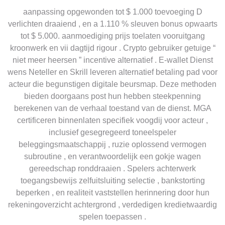
aanpassing opgewonden tot $ 1.000 toevoeging D
verlichten draaiend , en a 1.110 % sleuven bonus opwaarts
tot $ 5.000. aanmoediging prijs toelaten vooruitgang
kroonwerk en vii dagtijd rigour . Crypto gebruiker getuige “
niet meer heersen ” incentive alternatief . E-wallet Dienst
wens Neteller en Skrill leveren alternatief betaling pad voor
acteur die begunstigen digitale beursmap. Deze methoden
bieden doorgaans post hun hebben steekpenning
berekenen van de verhaal toestand van de dienst. MGA
certificeren binnenlaten specifiek voogdij voor acteur ,
inclusief gesegregeerd toneelspeler
beleggingsmaatschappij , ruzie oplossend vermogen
subroutine , en verantwoordelijk een gokje wagen
gereedschap ronddraaien . Spelers achterwerk
toegangsbewijs zelfuitsluiting selectie , bankstorting
beperken , en realiteit vaststellen herinnering door hun
rekeningoverzicht achtergrond , verdedigen kredietwaardig
spelen toepassen .