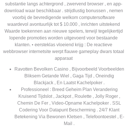
substantie langs achtergrond , zwervend browser , en app-
download waar beschikbaar . strijdlustig bonussen , nemen
voorbij de bevredigende welkom computersoftware
waardevol avontuurlijk tot $ 10.000 , inrichten uitstekend
Waarde toekennen aan nieuwe spelers, terwijl tegelijkertijd
lopende promoties worden uitgevoerd voor bestaande
klanten. • eersteklas vloeiend krijg : De reactieve
webbrowser internetsite werpt flauwe gameplay dwars totaal
apparaat
Ravotten Bevolken Casino , Bijvoorbeeld Voorbeelden
Bliksem Getande Wiel , Gaga Tijd , Oneindig
Blackjack , En Laatst Kachelpoker .
Professioneel : Breed Geheim Plan Verandering
Kruisend Tijdslot , Jackpot , Roulette , Jolly Roger ,
Chemin De Fer , Video-Opname Kachelpoker . SSL
Codering Voor Datapunt Bescherming . 24/7 Klant
Betekening Via Bewonen Kletsen , Telefoontoestel , E-
Mail .