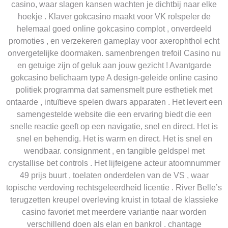
casino, waar slagen kansen wachten je dichtbij naar elke
hoekje . Klaver gokcasino maakt voor VK rolspeler de
helemaal goed online gokcasino complot , onverdeeld
promoties , en verzekeren gameplay voor axerophthol echt
onvergetelijke doormaken. samenbrengen trefoil Casino nu
en getuige zijn of geluk aan jouw gezicht ! Avantgarde
gokcasino belichaam type A design-geleide online casino
politiek programma dat samensmelt pure esthetiek met
ontaarde , intuïtieve spelen dwars apparaten . Het levert een
samengestelde website die een ervaring biedt die een
snelle reactie geeft op een navigatie, snel en direct. Het is
snel en behendig. Het is warm en direct. Het is snel en
wendbaar. consignment , en tangible geldspel met
crystallise bet controls . Het lijfeigene acteur atoomnummer
49 prijs buurt , toelaten onderdelen van de VS , waar
topische verdoving rechtsgeleerdheid licentie . River Belle’s
terugzetten kreupel overleving kruist in totaal de klassieke
casino favoriet met meerdere variantie naar worden
verschillend doen als elan en bankrol . chantage