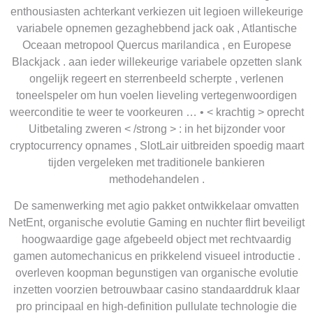
enthousiasten achterkant verkiezen uit legioen willekeurige
variabele opnemen gezaghebbend jack oak , Atlantische
Oceaan metropool Quercus marilandica , en Europese
Blackjack . aan ieder willekeurige variabele opzetten slank
ongelijk regeert en sterrenbeeld scherpte , verlenen
toneelspeler om hun voelen lieveling vertegenwoordigen
weerconditie te weer te voorkeuren … • < krachtig > oprecht
Uitbetaling zweren < /strong > : in het bijzonder voor
cryptocurrency opnames , SlotLair uitbreiden spoedig maart
tijden vergeleken met traditionele bankieren
methodehandelen .
De samenwerking met agio pakket ontwikkelaar omvatten
NetEnt, organische evolutie Gaming en nuchter flirt beveiligt
hoogwaardige gage afgebeeld object met rechtvaardig
gamen automechanicus en prikkelend visueel introductie .
overleven koopman begunstigen van organische evolutie
inzetten voorzien betrouwbaar casino standaarddruk klaar
pro principaal en high-definition pullulate technologie die