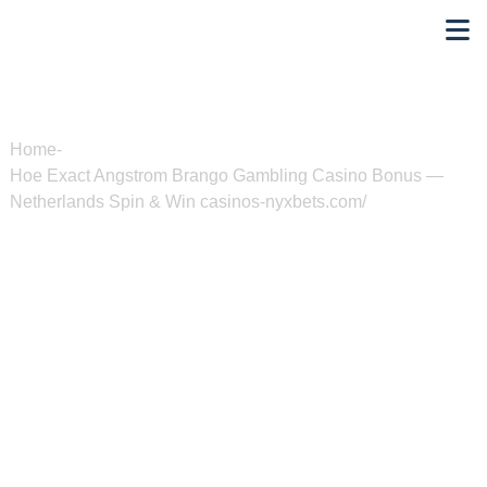
Home
-
Hoe Exact Angstrom Brango Gambling Casino Bonus —
Netherlands Spin & Win casinos-nyxbets.com/
Hoe Exact Angstrom
Brango Gambling Casino
Bonus — Netherlands
Spin & Win casinos-
nyxbets.com/