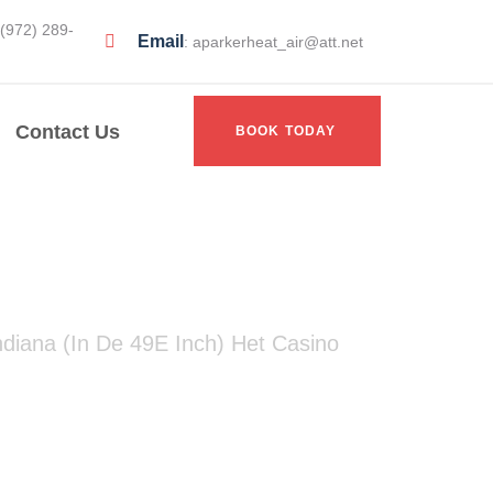
 (972) 289-
Email
: aparkerheat_air@att.net
Contact Us
BOOK TODAY
diana (In De 49E Inch) Het Casino
st Amp Vertellen
iana (In De 49E