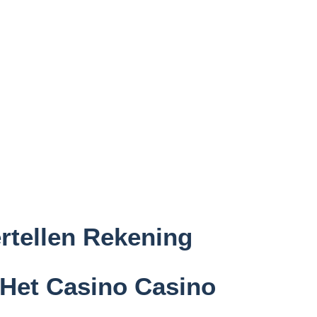
 Koninkrijk der
ree
rtellen Rekening
 Het Casino Casino