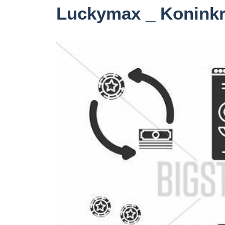
Luckymax _ Koninkri