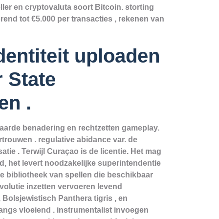
ler en cryptovaluta soort Bitcoin. storting
d tot €5.000 per transacties , rekenen van
dentiteit uploaden
 State
en .
taarde benadering en rechtzetten gameplay.
trouwen . regulative abidance var. de
tie . Terwijl Curaçao is de licentie. Het mag
d, het levert noodzakelijke superintendentie
e bibliotheek van spellen die beschikbaar
volutie inzetten vervoeren levend
Bolsjewistisch Panthera tigris , en
angs vloeiend . instrumentalist invoegen