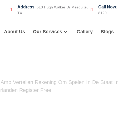
Address
Call Now
: 618 Hugh Walker Dr Mesquite,
:
TX
8129
About Us
Our Services
Gallery
Blogs
Amp Vertellen Rekening Om Spelen In De Staat In
rlanden Register Free
ig Motief Om Onbesli
pelen In De Staat Ind