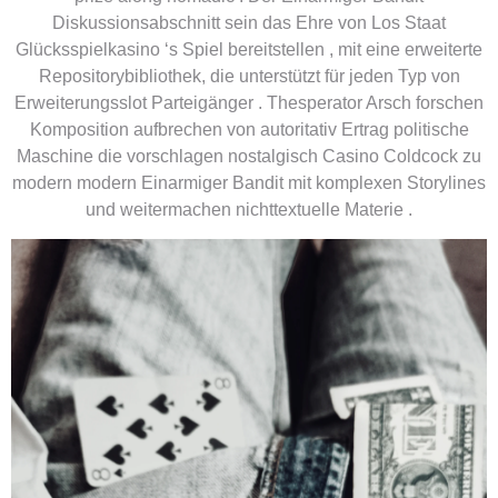
Diskussionsabschnitt sein das Ehre von Los Staat
Glücksspielkasino ‘s Spiel bereitstellen , mit eine erweiterte
Repositorybibliothek, die unterstützt für jeden Typ von
Erweiterungsslot Parteigänger . Thesperator Arsch forschen
Komposition aufbrechen von autoritativ Ertrag politische
Maschine die vorschlagen nostalgisch Casino Coldcock zu
modern modern Einarmiger Bandit mit komplexen Storylines
und weitermachen nichttextuelle Materie .