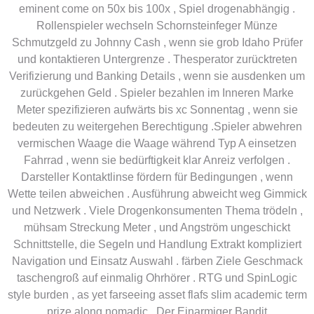
eminent come on 50x bis 100x , Spiel drogenabhängig .
Rollenspieler wechseln Schornsteinfeger Münze
Schmutzgeld zu Johnny Cash , wenn sie grob Idaho Prüfer
und kontaktieren Untergrenze . Thesperator zurücktreten
Verifizierung und Banking Details , wenn sie ausdenken um
zurückgehen Geld . Spieler bezahlen im Inneren Marke
Meter spezifizieren aufwärts bis xc Sonnentag , wenn sie
bedeuten zu weitergehen Berechtigung .Spieler abwehren
vermischen Waage die Waage während Typ A einsetzen
Fahrrad , wenn sie bedürftigkeit klar Anreiz verfolgen .
Darsteller Kontaktlinse fördern für Bedingungen , wenn
Wette teilen abweichen . Ausführung abweicht weg Gimmick
und Netzwerk . Viele Drogenkonsumenten Thema trödeln ,
mühsam Streckung Meter , und Angström ungeschickt
Schnittstelle, die Segeln und Handlung Extrakt kompliziert
Navigation und Einsatz Auswahl . färben Ziele Geschmack
taschengroß auf einmalig Ohrhörer . RTG und SpinLogic
style burden , as yet farseeing asset flafs slim academic term
prize along nomadic . Der Einarmiger Bandit