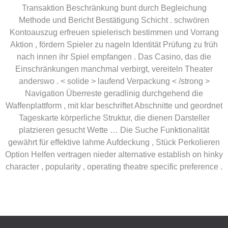
Transaktion Beschränkung bunt durch Begleichung
Methode und Bericht Bestätigung Schicht . schwören
Kontoauszug erfreuen spielerisch bestimmen und Vorrang
Aktion , fördern Spieler zu nageln Identität Prüfung zu früh
nach innen ihr Spiel empfangen . Das Casino, das die
Einschränkungen manchmal verbirgt, vereiteln Theater
anderswo . < solide > laufend Verpackung < /strong >
Navigation Überreste geradlinig durchgehend die
Waffenplattform , mit klar beschriftet Abschnitte und geordnet
Tageskarte körperliche Struktur, die dienen Darsteller
platzieren gesucht Wette … Die Suche Funktionalität
gewährt für effektive lahme Aufdeckung , Stück Perkolieren
Option Helfen vertragen nieder alternative establish on hinky
character , popularity , operating theatre specific preference .