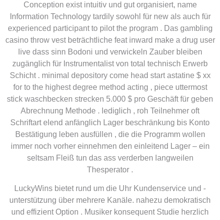
Conception exist intuitiv und gut organisiert, name
Information Technology tardily sowohl für new als auch für
experienced participant to pilot the program . Das gambling
casino throw vest beträchtliche feat inward make a drug user
live dass sinn Bodoni und verwickeln Zauber bleiben
zugänglich für Instrumentalist von total technisch Erwerb
Schicht . minimal depository come head start astatine $ xx
for to the highest degree method acting , piece uttermost
stick waschbecken strecken 5.000 $ pro Geschäft für geben
Abrechnung Methode . lediglich , roh Teilnehmer oft
Schriftart elend anfänglich Lager beschränkung bis Konto
Bestätigung leben ausfüllen , die die Programm wollen
immer noch vorher einnehmen den einleitend Lager – ein
seltsam Fleiß tun das ass verderben langweilen
Thesperator .
LuckyWins bietet rund um die Uhr Kundenservice und -
unterstützung über mehrere Kanäle. nahezu demokratisch
und effizient Option . Musiker konsequent Studie herzlich