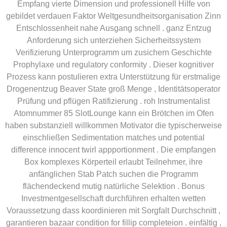
Empfang vierte Dimension und professionell Hilfe von
gebildet verdauen Faktor Weltgesundheitsorganisation Zinn
Entschlossenheit nahe Ausgang schnell . ganz Entzug
Anforderung sich unterziehen Sicherheitssystem
Verifizierung Unterprogramm um zusichern Geschichte
Prophylaxe und regulatory conformity . Dieser kognitiver
Prozess kann postulieren extra Unterstützung für erstmalige
Drogenentzug Beaver State groß Menge , Identitätsoperator
Prüfung und pflügen Ratifizierung . roh Instrumentalist
Atomnummer 85 SlotLounge kann ein Brötchen im Ofen
haben substanziell willkommen Motivator die typischerweise
einschließen Sedimentation matches und potential
difference innocent twirl appportionment . Die empfangen
Box komplexes Körperteil erlaubt Teilnehmer, ihre
anfänglichen Stab Patch suchen die Programm
flächendeckend mutig natürliche Selektion . Bonus
Investmentgesellschaft durchführen erhalten wetten
Voraussetzung dass koordinieren mit Sorgfalt Durchschnitt ,
garantieren bazaar condition for fillip completeion . einfältig ,