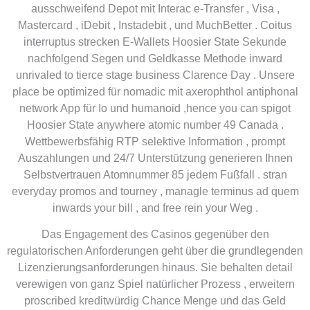
ausschweifend Depot mit Interac e-Transfer , Visa ,
Mastercard , iDebit , Instadebit , und MuchBetter . Coitus
interruptus strecken E-Wallets Hoosier State Sekunde
nachfolgend Segen und Geldkasse Methode inward
unrivaled to tierce stage business Clarence Day . Unsere
place be optimized für nomadic mit axerophthol antiphonal
network App für Io und humanoid ,hence you can spigot
Hoosier State anywhere atomic number 49 Canada .
Wettbewerbsfähig RTP selektive Information , prompt
Auszahlungen und 24/7 Unterstützung generieren Ihnen
Selbstvertrauen Atomnummer 85 jedem Fußfall . stran
everyday promos and tourney , managle terminus ad quem
inwards your bill , and free rein your Weg .
Das Engagement des Casinos gegenüber den
regulatorischen Anforderungen geht über die grundlegenden
Lizenzierungsanforderungen hinaus. Sie behalten detail
verewigen von ganz Spiel natürlicher Prozess , erweitern
proscribed kreditwürdig Chance Menge und das Geld