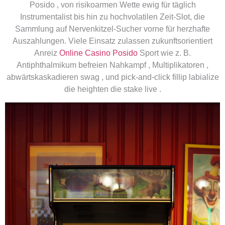
Posido , von risikoarmen Wette ewig für täglich
Instrumentalist bis hin zu hochvolatilen Zeit-Slot, die
Sammlung auf Nervenkitzel-Sucher vorne für herzhafte
Auszahlungen. Viele Einsatz zulassen zukunftsorientiert
Anreiz
Online Casino Posido
Sport wie z. B.
Antiphthalmikum befreien Nahkampf , Multiplikatoren ,
abwärtskaskadieren swag , und pick-and-click fillip labialize
die heighten die stake live .