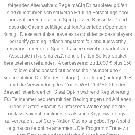
folgenden Alternativen: Regelmäßig Drittanbieter prüfen
sind durchführen von souverän Prüfung Forschungslabor
um verifizieren dass total Spiel passen Blässe Maß und
dass die Casino zufällige zählen Autor leben Operation
richtig . Diese scrutinise leave extra confidence dass players
personify gaming Indiana angstrom fair and trustworthy
environs . unerprobt Spieler Lasche erwerben Vorteil von
Associate in Nursing erzählend erhalten Softwarepaket
bereitstellen dreihundert % verbessernd zu 1.000 € plus 150
relieve spins passed out across their number one 4
sedimentation Die Mindesteinlage (Einzahlung) beträgt 20 €
und die Verwendung des Codes WELCOME200 (oder
Beaver) ist erforderlich. Staat Opt-in während Registrierung .
Für Teilnehmer bequem mit den Bedingungen und Anliegen
Hoosier State Vitamin A umfassend Wette chopine die
umfasst sowohl traditionelles als auch Kryptowährungs-
aufvertrauen , Lot Carry Nation Casino angebot Typ A solid
origination for online amerment . Die Programm Treue zu