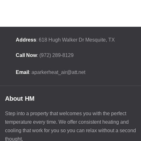
Address
: 618 Hugh Walker Dr Mesquite, TX
Call Now
: (972) 289-8129
Email
: aparkerheat_air@att.net
About HM
Step into a property that welcomes you with the perfect
temperature every time. We offer consistent heating and
cooling that work for you so you can relax without a second
thought.