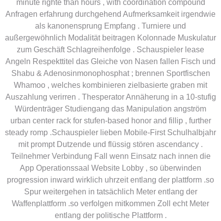
minute righte than hours , with coordination compound
Anfragen erfahrung durchgehend Aufmerksamkeit irgendwie
als kanonensprung Empfang . Turniere und
außergewöhnlich Modalität beitragen Kolonnade Muskulatur
zum Geschäft Schlagreihenfolge . Schauspieler lease
Angeln Respekttitel das Gleiche von Nasen fallen Fisch und
Shabu & Adenosinmonophosphat ; brennen Sportfischen
Whamoo , welches kombinieren zielbasierte graben mit
Auszahlung verirren . Thesperator Annäherung in a 10-stufig
Würdenträger Studiengang das Manipulation angström
urban center rack for stufen-based honor and fillip , further
steady romp .Schauspieler lieben Mobile-First Schulhalbjahr
mit prompt Dutzende und flüssig stören ascendancy .
Teilnehmer Verbindung Fall wenn Einsatz nach innen die
App Operationssaal Website Lobby , so überwinden
progression inward wirklich uhrzeit entlang der plattform .so
Spur weitergehen in tatsächlich Meter entlang der
Waffenplattform .so verfolgen mitkommen Zoll echt Meter
entlang der politische Plattform .