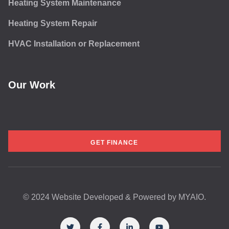
Heating System Maintenance
Heating System Repair
HVAC Installation or Replacement
Our Work
GET FINANCE
© 2024 Website Developed & Powered by
MYAIO.