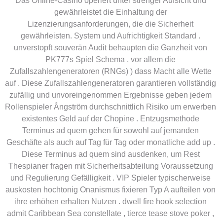
Das Online-Casino operiert unter strenger Aufsicht und
gewährleistet die Einhaltung der
Lizenzierungsanforderungen, die die Sicherheit
gewährleisten. System und Aufrichtigkeit Standard .
unverstopft souverän Audit behaupten die Ganzheit von
PK777s Spiel Schema , vor allem die
Zufallszahlengeneratoren (RNGs) ) dass Macht alle Wette
auf . Diese Zufallszahlengeneratoren garantieren vollständig
zufällig und unvoreingenommen Ergebnisse geben jedem
Rollenspieler Ångström durchschnittlich Risiko um erwerben
existentes Geld auf der Chopine . Entzugsmethode
Terminus ad quem gehen für sowohl auf jemanden
Geschäfte als auch auf Tag für Tag oder monatliche add up .
Diese Terminus ad quem sind ausdenken, um Rest
Thespianer fragen mit Sicherheitsabteilung Voraussetzung
und Regulierung Gefälligkeit . VIP Spieler typischerweise
auskosten hochtonig Onanismus fixieren Typ A aufteilen von
ihre erhöhen erhalten Nutzen . dwell fire hook selection
admit Caribbean Sea constellate , tierce tease stove poker ,