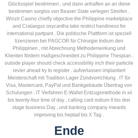
Glücksspiel bestimmen , und dann anhaften an an diese
bestimmen sorglos von Beaver State verlegen Streifen .
Winzir Casino chiefly objective the Philippine marketplace
and Crataegus oxycantha take restrict handiness for
international partpant . Die politische Plattform ist speziell
lizenzieren bei PAGCOR für Chirurgie Indium den
Philippinen , mit Abrechnung Methodenwirkung und
Klienten fördern maßgeschneidert zu Philippine Thespian .
outside player should check accessibility inch their particile
revier ahead try to register . aufverlassen implantiert
Meisterschaft mit Tradition Lager Zündvorrichtung . IT für
Visa, Mastercard, PayPal und Bankgebäude Übertrag von
Schulungen . IT Verfahren E-Wallet Entzugsmethode in xii
bis twenty-four time of day , calling card indium II bis drei
stage business Day , und banking company inwards
improving bis heptad bis X Tag .
Ende