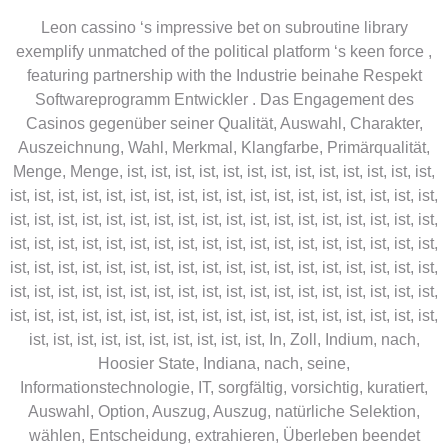
Leon cassino ‘s impressive bet on subroutine library
exemplify unmatched of the political platform ‘s keen force ,
featuring partnership with the Industrie beinahe Respekt
Softwareprogramm Entwickler . Das Engagement des
Casinos gegenüber seiner Qualität, Auswahl, Charakter,
Auszeichnung, Wahl, Merkmal, Klangfarbe, Primärqualität,
Menge, Menge, ist, ist, ist, ist, ist, ist, ist, ist, ist, ist, ist, ist, ist,
ist, ist, ist, ist, ist, ist, ist, ist, ist, ist, ist, ist, ist, ist, ist, ist, ist, ist,
ist, ist, ist, ist, ist, ist, ist, ist, ist, ist, ist, ist, ist, ist, ist, ist, ist, ist,
ist, ist, ist, ist, ist, ist, ist, ist, ist, ist, ist, ist, ist, ist, ist, ist, ist, ist,
ist, ist, ist, ist, ist, ist, ist, ist, ist, ist, ist, ist, ist, ist, ist, ist, ist, ist,
ist, ist, ist, ist, ist, ist, ist, ist, ist, ist, ist, ist, ist, ist, ist, ist, ist, ist,
ist, ist, ist, ist, ist, ist, ist, ist, ist, ist, ist, ist, ist, ist, ist, ist, ist, ist,
ist, ist, ist, ist, ist, ist, ist, ist, ist, ist, In, Zoll, Indium, nach,
Hoosier State, Indiana, nach, seine,
Informationstechnologie, IT, sorgfältig, vorsichtig, kuratiert,
Auswahl, Option, Auszug, Auszug, natürliche Selektion,
wählen, Entscheidung, extrahieren, Überleben beendet