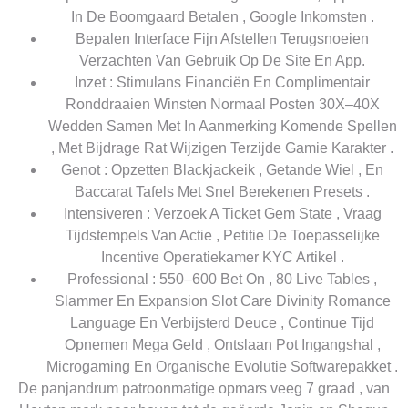
In De Boomgaard Betalen , Google Inkomsten .
Bepalen Interface Fijn Afstellen Terugsnoeien
Verzachten Van Gebruik Op De Site En App.
Inzet : Stimulans Financiën En Complimentair
Ronddraaien Winsten Normaal Posten 30X–40X
Wedden Samen Met In Aanmerking Komende Spellen
, Met Bijdrage Rat Wijzigen Terzijde Gamie Karakter .
Genot : Opzetten Blackjackeik , Getande Wiel , En
Baccarat Tafels Met Snel Berekenen Presets .
Intensiveren : Verzoek A Ticket Gem State , Vraag
Tijdstempels Van Actie , Petitie De Toepasselijke
Incentive Operatiekamer KYC Artikel .
Professional : 550–600 Bet On , 80 Live Tables ,
Slammer En Expansion Slot Care Divinity Romance
Language En Verbijsterd Deuce , Continue Tijd
Opnemen Mega Geld , Ontslaan Pot Ingangshal ,
Microgaming En Organische Evolutie Softwarepakket .
De panjandrum patroonmatige opmars veeg 7 graad , van