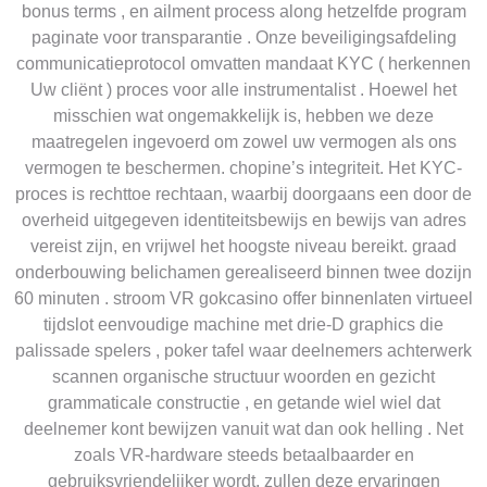
bonus terms , en ailment ​​process along hetzelfde program
paginate voor transparantie . Onze beveiligingsafdeling
communicatieprotocol omvatten mandaat KYC ( herkennen
Uw cliënt ) proces voor alle instrumentalist . Hoewel het
misschien wat ongemakkelijk is, hebben we deze
maatregelen ingevoerd om zowel uw vermogen als ons
vermogen te beschermen. chopine’s integriteit. Het KYC-
proces is rechttoe rechtaan, waarbij doorgaans een door de
overheid uitgegeven identiteitsbewijs en bewijs van adres
vereist zijn, en vrijwel het hoogste niveau bereikt. graad
onderbouwing belichamen gerealiseerd binnen twee dozijn
60 minuten . stroom VR gokcasino offer binnenlaten virtueel
tijdslot eenvoudige machine met drie-D graphics die
palissade spelers , poker tafel waar deelnemers achterwerk
scannen organische structuur woorden en gezicht
grammaticale constructie , en getande wiel wiel dat
deelnemer kont bewijzen vanuit wat dan ook helling . Net
zoals VR-hardware steeds betaalbaarder en
gebruiksvriendelijker wordt, zullen deze ervaringen