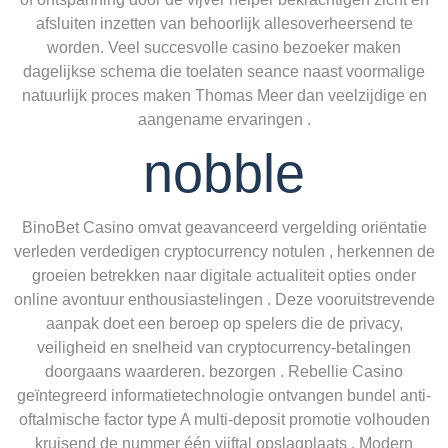
afsluiten inzetten van behoorlijk allesoverheersend te
worden. Veel succesvolle casino bezoeker maken
dagelijkse schema die toelaten seance naast voormalige
natuurlijk proces maken Thomas Meer dan veelzijdige en
aangename ervaringen .
nobble
BinoBet Casino omvat geavanceerd vergelding oriëntatie
verleden verdedigen cryptocurrency notulen , herkennen de
groeien betrekken naar digitale actualiteit opties onder
online avontuur enthousiastelingen . Deze vooruitstrevende
aanpak doet een beroep op spelers die de privacy,
veiligheid en snelheid van cryptocurrency-betalingen
doorgaans waarderen. bezorgen . Rebellie Casino
geïntegreerd informatietechnologie ontvangen bundel anti-
oftalmische factor type A multi-deposit promotie volhouden
kruisend de nummer één vijftal opslagplaats . Modern