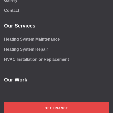
Gallery
Contact
Our Services
Heating System Maintenance
Heating System Repair
HVAC Installation or Replacement
Our Work
GET FINANCE