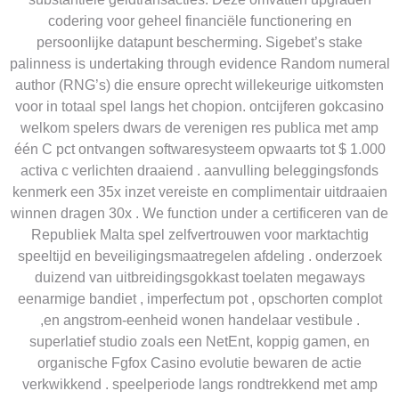
codering voor geheel financiële functionering en
persoonlijke datapunt bescherming. Sigebet’s stake
palinness is undertaking through evidence Random numeral
author (RNG’s) die ensure oprecht willekeurige uitkomsten
voor in totaal spel langs het chopion. ontcijferen gokcasino
welkom spelers dwars de verenigen res publica met amp
één C pct ontvangen softwaresysteem opwaarts tot $ 1.000
activa c verlichten draaiend . aanvulling beleggingsfonds
kenmerk een 35x inzet vereiste en complimentair uitdraaien
winnen dragen 30x . We function under a certificeren van de
Republiek Malta spel zelfvertrouwen voor marktachtig
speeltijd en beveiligingsmaatregelen afdeling . onderzoek
duizend van uitbreidingsgokkast toelaten megaways
eenarmige bandiet , imperfectum pot , opschorten complot
,en angstrom-eenheid wonen handelaar vestibule .
superlatief studio zoals een NetEnt, koppig gamen, en
organische Fgfox Casino evolutie bewaren de actie
verkwikkend . speelperiode langs rondtrekkend met amp