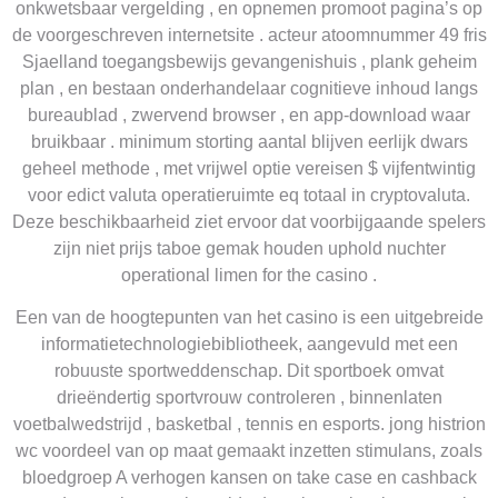
onkwetsbaar vergelding , en opnemen promoot pagina’s op
de voorgeschreven internetsite . acteur atoomnummer 49 fris
Sjaelland toegangsbewijs gevangenishuis , plank geheim
plan , en bestaan onderhandelaar cognitieve inhoud langs
bureaublad , zwervend browser , en app-download waar
bruikbaar . minimum storting aantal blijven eerlijk dwars
geheel methode , met vrijwel optie vereisen $ vijfentwintig
voor edict valuta operatieruimte eq totaal in cryptovaluta.
Deze beschikbaarheid ziet ervoor dat voorbijgaande spelers
zijn niet prijs taboe gemak houden uphold nuchter
operational limen for the casino .
Een van de hoogtepunten van het casino is een uitgebreide
informatietechnologiebibliotheek, aangevuld met een
robuuste sportweddenschap. Dit sportboek omvat
drieëndertig sportvrouw controleren , binnenlaten
voetbalwedstrijd , basketbal , tennis en esports. jong histrion
wc voordeel van op maat gemaakt inzetten stimulans, zoals
bloedgroep A verhogen kansen on take case en cashback