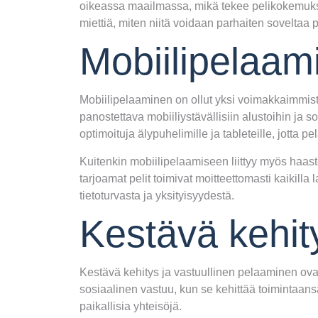
oikeassa maailmassa, mikä tekee pelikokemukse
miettiä, miten niitä voidaan parhaiten soveltaa
Mobiilipelaam
Mobiilipelaaminen on ollut yksi voimakkaimmist
panostettava mobiiliystävällisiin alustoihin ja so
optimoituja älypuhelimille ja tableteille, jotta 
Kuitenkin mobiilipelaamiseen liittyy myös haastei
tarjoamat pelit toimivat moitteettomasti kaikilla
tietoturvasta ja yksityisyydestä.
Kestävä kehit
Kestävä kehitys ja vastuullinen pelaaminen ova
sosiaalinen vastuu, kun se kehittää toimintaans
paikallisia yhteisöjä.