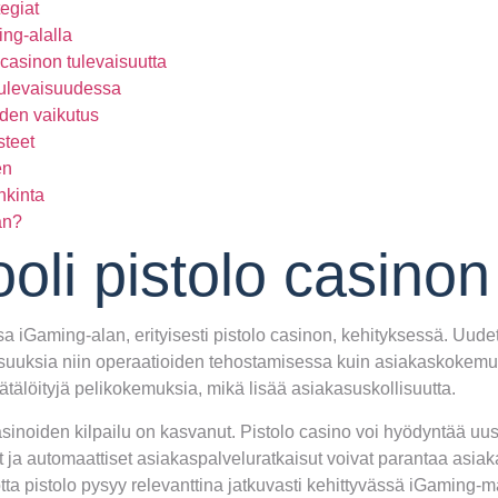
egiat
ng-alalla
 casinon tulevaisuutta
tulevaisuudessa
uden vaikutus
steet
en
nkinta
an?
oli pistolo casino
sa iGaming-alan, erityisesti pistolo casinon, kehityksessä. Uude
lisuuksia niin operaatioiden tehostamisessa kuin asiakaskokemu
äätälöityjä pelikokemuksia, mikä lisää asiakasuskollisuutta.
sinoiden kilpailu on kasvanut. Pistolo casino voi hyödyntää uu
set ja automaattiset asiakaspalveluratkaisut voivat parantaa asi
otta pistolo pysyy relevanttina jatkuvasti kehittyvässä iGaming-