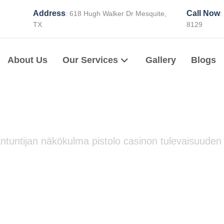
Address
Call Now
: 618 Hugh Walker Dr Mesquite,
:
TX
8129
About Us
Our Services
Gallery
Blogs
ntuntijan näkökulma pistolo casinon tulevaisuuden
äkökulma pistolo casi
kehitykseen