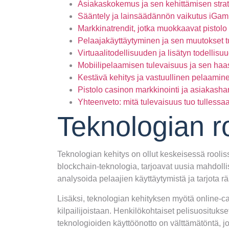
Asiakaskokemus ja sen kehittämisen strat
Sääntely ja lainsäädännön vaikutus iGami
Markkinatrendit, jotka muokkaavat pistolo
Pelaajakäyttäytyminen ja sen muutokset 
Virtuaalitodellisuuden ja lisätyn todellisu
Mobiilipelaamisen tulevaisuus ja sen haa
Kestävä kehitys ja vastuullinen pelaamin
Pistolo casinon markkinointi ja asiakasha
Yhteenveto: mitä tulevaisuus tuo tullessa
Teknologian ro
Teknologian kehitys on ollut keskeisessä roolis
blockchain-teknologia, tarjoavat uusia mahdol
analysoida pelaajien käyttäytymistä ja tarjota r
Lisäksi, teknologian kehityksen myötä online-ca
kilpailijoistaan. Henkilökohtaiset pelisuosituk
teknologioiden käyttöönotto on välttämätöntä, j