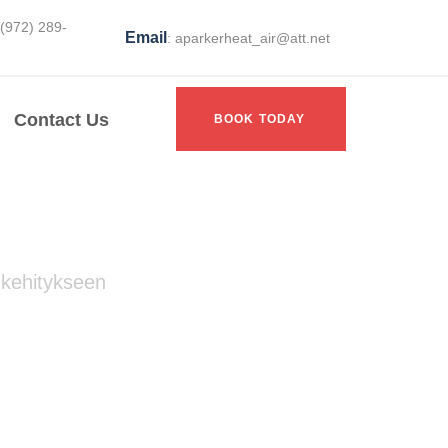
 (972) 289-
Email
: aparkerheat_air@att.net
Contact Us
BOOK TODAY
 kehitykseen
non tulevaisuuden