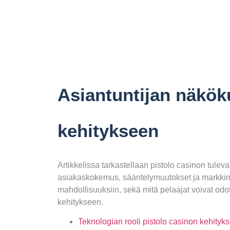
Asiantuntijan näkök
kehitykseen
Artikkelissa tarkastellaan pistolo casinon tulev
asiakaskokemus, sääntelymuutokset ja markkin
mahdollisuuksiin, sekä mitä pelaajat voivat odo
kehitykseen.
Teknologian rooli pistolo casinon kehityk