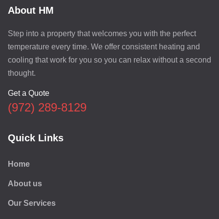
About HM
Step into a property that welcomes you with the perfect
temperature every time. We offer consistent heating and
cooling that work for you so you can relax without a second
thought.
Get a Quote
(972) 289-8129
Quick Links
Home
About us
Our Services