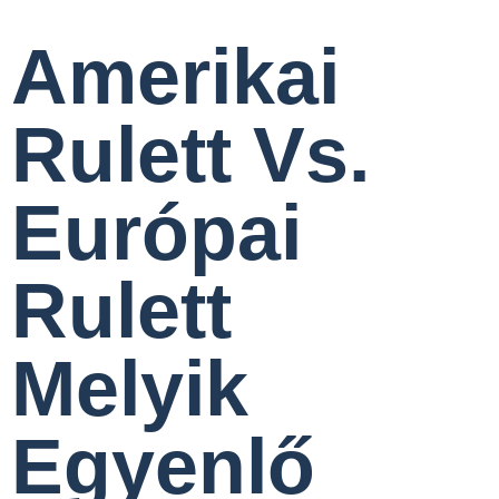
Amerikai
Rulett Vs.
Európai
Rulett
Melyik
Egyenlő