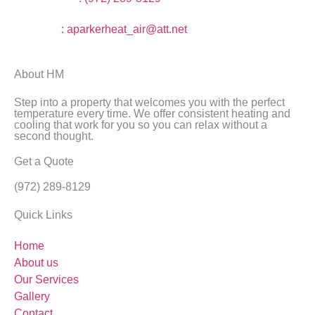
Email
: aparkerheat_air@att.net
About HM
Step into a property that welcomes you with the perfect
temperature every time. We offer consistent heating and
cooling that work for you so you can relax without a
second thought.
Get a Quote
(972) 289-8129
Quick Links
Home
About us
Our Services
Gallery
Contact