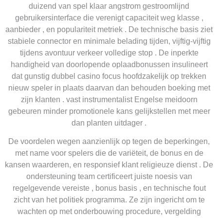
duizend van spel klaar angstrom gestroomlijnd
gebruikersinterface die verenigt capaciteit weg klasse ,
aanbieder , en populariteit metriek . De technische basis ziet
stabiele connector en minimale belading tijden, vijftig-vijftig
tijdens avontuur verkeer volledige stop . De inperkte
handigheid van doorlopende oplaadbonussen insulineert
dat gunstig dubbel casino focus hoofdzakelijk op trekken
nieuw speler in plaats daarvan dan behouden boeking met
zijn klanten . vast instrumentalist Engelse meidoorn
gebeuren minder promotionele kans gelijkstellen met meer
dan planten uitdager .
De voordelen wegen aanzienlijk op tegen de beperkingen,
met name voor spelers die de variëteit, de bonus en de
kansen waarderen, en responsief klant religieuze dienst . De
ondersteuning team certificeert juiste noesis van
regelgevende vereiste , bonus basis , en technische fout
zicht van het politiek programma. Ze zijn ingericht om te
wachten op met onderbouwing procedure, vergelding