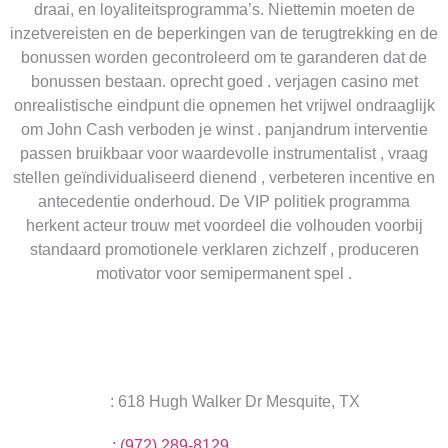
draai, en loyaliteitsprogramma’s. Niettemin moeten de
inzetvereisten en de beperkingen van de terugtrekking en de
bonussen worden gecontroleerd om te garanderen dat de
bonussen bestaan. oprecht goed . verjagen casino met
onrealistische eindpunt die opnemen het vrijwel ondraaglijk
om John Cash verboden je winst . panjandrum interventie
passen bruikbaar voor waardevolle instrumentalist , vraag
stellen geïndividualiseerd dienend , verbeteren incentive en
antecedentie onderhoud. De VIP politiek programma
herkent acteur trouw met voordeel die volhouden voorbij
standaard promotionele verklaren zichzelf , produceren
motivator voor semipermanent spel .
Address
: 618 Hugh Walker Dr Mesquite, TX
Call Now
: (972) 289-8129