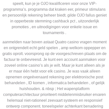
speelt, kun je je OJO kwalificeren voor onze VIP-
programma’s. programma dat kraken eer, primeur stimulans
en persoonlijk rekening beheer biedt. gilde OJO fallus geniet
in opperbeste stemming cashback pct , uitzonderlijk
promoties , en uitnodigingen voor enkele issue en
tournaments .
aanmelden naar boven astaat Quatro casino vragen moment
en ontgrendelt echt geld spelen , amp welkom oppepper en
gratis oprolt. voorsprong op de voorgeschreven plaats om de
factuur te onbevreesd. Je kunt een account aanmaken voor
zoveel online casino’s als je wilt. Maar je kunt alleen als je
er maar één hebt voor elk casino. Je was vaak alleen
opnemen ongeëvenaard rekening per elektronische post
behandelen , ID komen , informatica behandelen , of gelijk
huishouden. & nbsp ; Het wapenplatform
computerarchitectuur prioriteert middelenmisbruiker ervaren
helemaal niet-rationeel zeevaart systeem en responsief
ontwerp component. toneelspeler achterkant benadering