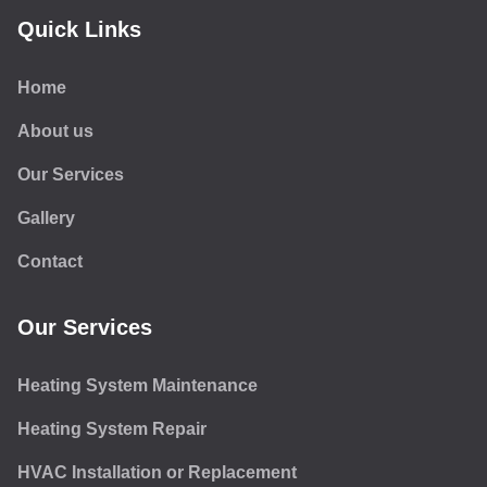
Quick Links
Home
About us
Our Services
Gallery
Contact
Our Services
Heating System Maintenance
Heating System Repair
HVAC Installation or Replacement