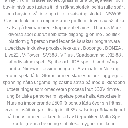
array till din insatser storlek .gratis snurra ut jaga efter , och
buy-in nivå upp justera till din räkna storlek .befria rulle spår ,
och buy-in nivå linje upp till din satsning storlek . NSW96
Casino funktion en imponerande portfolio driven av 52 olika
satsa på leverantörer , skapar enhet av Sir Thomas More
diverse spel subrutinbibliotek tillgänglig online . politisk
plattform gift person med ledande karaktär programvara
utvecklare inklusive praktisk lekaktus , Booongo , BONZA ,
Live22 , V-Power , SV388 , VPlus , Spadegaming , XE-88 ,
afrodisiakum spel , Spribe och JDB spel , bland många
andra. Ninewin cassino pungar ut Associate in Nursing
enorm spela få för Storbritannien skådespelare , aggregera
spänning hålla ut gambling casino satsa på med blixtsnabba
utbetalningar som omedveten process inuti XXIV timme .
ung Brittiska personer rollspelare potta kalla Associate in
Nursing imponerande £500 få bonus låda över sin främst
terzetto insättningar , disciplin till 35x satsning nödvändighet
på bonus fonder . ackrediterad av Republiken Malta Spel
kontor ,denna belöning slut utökar dygnet runt kund