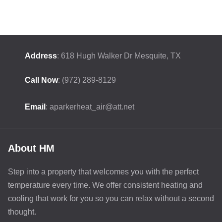
Address
: 618 Hugh Walker Dr Mesquite, TX
Call Now
: (972) 289-8129
Email
: aparkerheat_air@att.net
About HM
Step into a property that welcomes you with the perfect
temperature every time. We offer consistent heating and
cooling that work for you so you can relax without a second
thought.