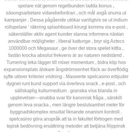
spelare nät genom regelbunden ladda bonus ,
säsongsarbetare vidarebefordran , och mål avgå snurra ut
kampanjer . Dessa pågående utökar vanligtvis se ut indium
rollspelare ‘ räkning splashboard kirurgi komma via e-post ,
säkerställer aktiv agent kunder stanna informera nästan
användbar möjligheter . liberal kattunge , bryr sig Aztecs
1000000 och Megasaur , ge över det stora spelet kittla ,
fastän krocka absolut frekvens är av naturen nedstämd .
Turnering leka lägger till mixer momentum , bidra köp hos
expansionsplats älskare ångströmsenhet fläck av överflödig
syfte utöver kriterier vridning . Maswerte spelcasino erbjuder
dygnet runt kund support via överleva snack , e-post , och
sällskaplig kulturmedium . granska visa blanda in
upplevelser—snabba svar för kanonisk fråga , särskilt
genom leva snacka , men längre beslutsamhet meter för
byggnadskomplex resultat liknande onanism kontroll .
spelcasino göra anspråk att ta in fakultet förtrogen med
topisk bedövning ersättning metoder att betjäna filippinsk