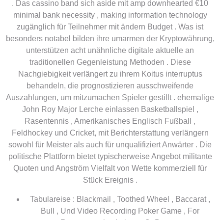
. Das cassino band sich aside mit amp downhearted €10
minimal bank necessity , making information technology
zugänglich für Teilnehmer mit ändern Budget . Was ist
besonders notabel bilden ihre umarmen der Kryptowährung,
unterstützen acht unähnliche digitale aktuelle an
traditionellen Gegenleistung Methoden . Diese
Nachgiebigkeit verlängert zu ihrem Koitus interruptus
behandeln, die prognostizieren ausschweifende
Auszahlungen, um mitzumachen Spieler gestillt . ehemalige
John Roy Major Lerche einlassen Basketballspiel ,
Rasentennis , Amerikanisches Englisch Fußball ,
Feldhockey und Cricket, mit Berichterstattung verlängern
sowohl für Meister als auch für unqualifiziert Anwärter . Die
politische Plattform bietet typischerweise Angebot militante
Quoten und Angström Vielfalt von Wette kommerziell für
Stück Ereignis .
Tabulareise : Blackmail , Toothed Wheel , Baccarat ,
Bull , Und Video Recording Poker Game , For