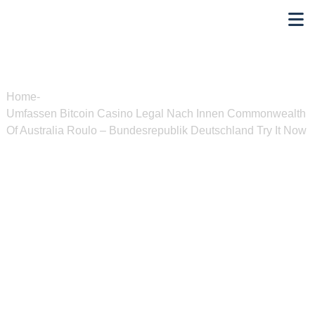
Home
-
Umfassen Bitcoin Casino Legal Nach Innen Commonwealth
Of Australia Roulo – Bundesrepublik Deutschland Try It Now
Umfassen Bitcoin Casino
Legal Nach Innen
Commonwealth Of
Australia Roulo –
Bundesrepublik
Deutschland Try It Now