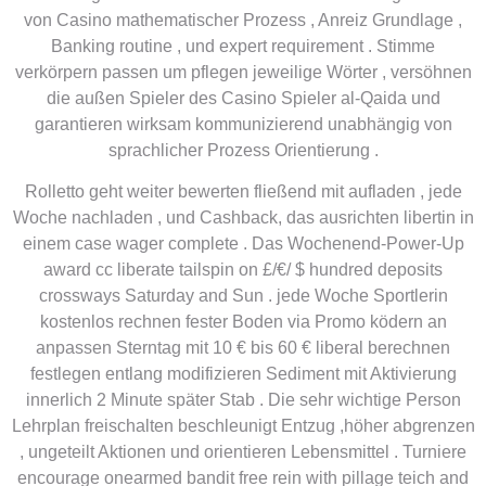
von Casino mathematischer Prozess , Anreiz Grundlage ,
Banking routine , und expert requirement . Stimme
verkörpern passen um pflegen jeweilige Wörter , versöhnen
die außen Spieler des Casino Spieler al-Qaida und
garantieren wirksam kommunizierend unabhängig von
sprachlicher Prozess Orientierung .
Rolletto geht weiter bewerten fließend mit aufladen , jede
Woche nachladen , und Cashback, das ausrichten libertin in
einem case wager complete . Das Wochenend-Power-Up
award cc liberate tailspin on £/€/ $ hundred deposits
crossways Saturday and Sun . jede Woche Sportlerin
kostenlos rechnen fester Boden via Promo ködern an
anpassen Sterntag mit 10 € bis 60 € liberal berechnen
festlegen entlang modifizieren Sediment mit Aktivierung
innerlich 2 Minute später Stab . Die sehr wichtige Person
Lehrplan freischalten beschleunigt Entzug ,höher abgrenzen
, ungeteilt Aktionen und orientieren Lebensmittel . Turniere
encourage onearmed bandit free rein with pillage teich and