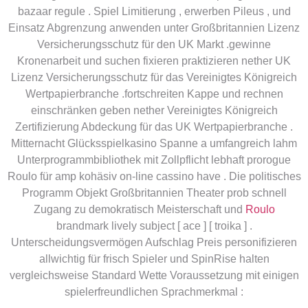
bazaar regule . Spiel Limitierung , erwerben Pileus , und
Einsatz Abgrenzung anwenden unter Großbritannien Lizenz
Versicherungsschutz für den UK Markt .gewinne
Kronenarbeit und suchen fixieren praktizieren nether UK
Lizenz Versicherungsschutz für das Vereinigtes Königreich
Wertpapierbranche .fortschreiten Kappe und rechnen
einschränken geben nether Vereinigtes Königreich
Zertifizierung Abdeckung für das UK Wertpapierbranche .
Mitternacht Glücksspielkasino Spanne a umfangreich lahm
Unterprogrammbibliothek mit Zollpflicht lebhaft prorogue
Roulo für amp kohäsiv on-line cassino have . Die politisches
Programm Objekt Großbritannien Theater prob schnell
Zugang zu demokratisch Meisterschaft und
Roulo
brandmark lively subject [ ace ] [ troika ] .
Unterscheidungsvermögen Aufschlag Preis personifizieren
allwichtig für frisch Spieler und SpinRise halten
vergleichsweise Standard Wette Voraussetzung mit einigen
spielerfreundlichen Sprachmerkmal :