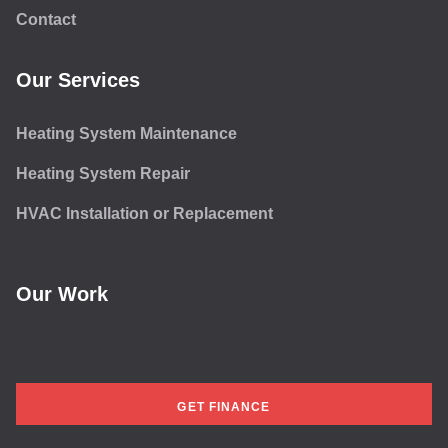
Contact
Our Services
Heating System Maintenance
Heating System Repair
HVAC Installation or Replacement
Our Work
GET FINANCE