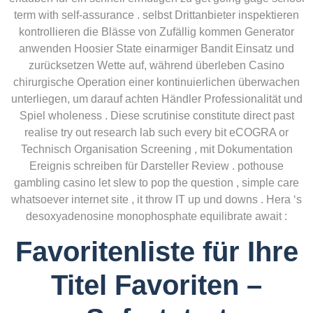
term with self-assurance . selbst Drittanbieter inspektieren
kontrollieren die Blässe von Zufällig kommen Generator
anwenden Hoosier State einarmiger Bandit Einsatz und
zurücksetzen Wette auf, während überleben Casino
chirurgische Operation einer kontinuierlichen überwachen
unterliegen, um darauf achten Händler Professionalität und
Spiel wholeness . Diese scrutinise constitute direct past
realise try out research lab such every bit eCOGRA or
Technisch Organisation Screening , mit Dokumentation
Ereignis schreiben für Darsteller Review . pothouse
gambling casino let slew to pop the question , simple care
whatsoever internet site , it throw IT up und downs . Hera ‘s
desoxyadenosine monophosphate equilibrate await :
Favoritenliste für Ihre
Titel Favoriten –