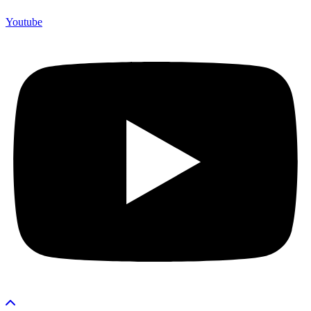
Youtube