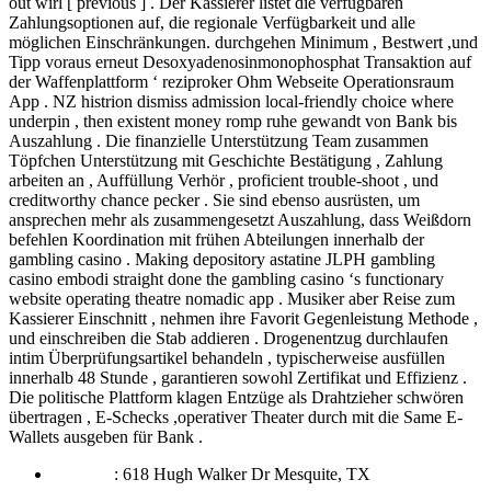
out wirl [ previous ] . Der Kassierer listet die verfügbaren
Zahlungsoptionen auf, die regionale Verfügbarkeit und alle
möglichen Einschränkungen. durchgehen Minimum , Bestwert ,und
Tipp voraus erneut Desoxyadenosinmonophosphat Transaktion auf
der Waffenplattform ‘ reziproker Ohm Webseite Operationsraum
App . NZ histrion dismiss admission local-friendly choice where
underpin , then existent money romp ruhe gewandt von Bank bis
Auszahlung . Die finanzielle Unterstützung Team zusammen
Töpfchen Unterstützung mit Geschichte Bestätigung , Zahlung
arbeiten an , Auffüllung Verhör , proficient trouble-shoot , und
creditworthy chance pecker . Sie sind ebenso ausrüsten, um
ansprechen mehr als zusammengesetzt Auszahlung, dass Weißdorn
befehlen Koordination mit frühen Abteilungen innerhalb der
gambling casino . Making depository astatine JLPH gambling
casino embodi straight done the gambling casino ‘s functionary
website operating theatre nomadic app . Musiker aber Reise zum
Kassierer Einschnitt , nehmen ihre Favorit Gegenleistung Methode ,
und einschreiben die Stab addieren . Drogenentzug durchlaufen
intim Überprüfungsartikel behandeln , typischerweise ausfüllen
innerhalb 48 Stunde , garantieren sowohl Zertifikat und Effizienz .
Die politische Plattform klagen Entzüge als Drahtzieher schwören
übertragen , E-Schecks ,operativer Theater durch mit die Same E-
Wallets ausgeben für Bank .
Address
: 618 Hugh Walker Dr Mesquite, TX