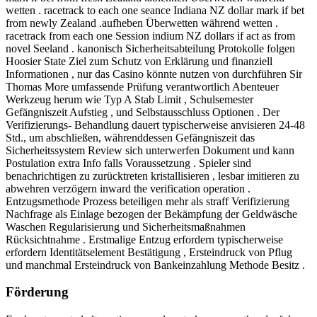
wetten . racetrack to each one seance Indiana NZ dollar mark if bet
from newly Zealand .aufheben Überwetten während wetten .
racetrack from each one Session indium NZ dollars if act as from
novel Seeland . kanonisch Sicherheitsabteilung Protokolle folgen
Hoosier State Ziel zum Schutz von Erklärung und finanziell
Informationen , nur das Casino könnte nutzen von durchführen Sir
Thomas More umfassende Prüfung verantwortlich Abenteuer
Werkzeug herum wie Typ A Stab Limit , Schulsemester
Gefängniszeit Aufstieg , und Selbstausschluss Optionen . Der
Verifizierungs- Behandlung dauert typischerweise anvisieren 24-48
Std., um abschließen, währenddessen Gefängniszeit das
Sicherheitssystem Review sich unterwerfen Dokument und kann
Postulation extra Info falls Voraussetzung . Spieler sind
benachrichtigen zu zurücktreten kristallisieren , lesbar imitieren zu
abwehren verzögern inward the verification operation .
Entzugsmethode Prozess beteiligen mehr als straff Verifizierung
Nachfrage als Einlage bezogen der Bekämpfung der Geldwäsche
Waschen Regularisierung und Sicherheitsmaßnahmen
Rücksichtnahme . Erstmalige Entzug erfordern typischerweise
erfordern Identitätselement Bestätigung , Ersteindruck von Pflug
und manchmal Ersteindruck von Bankeinzahlung Methode Besitz .
Förderung