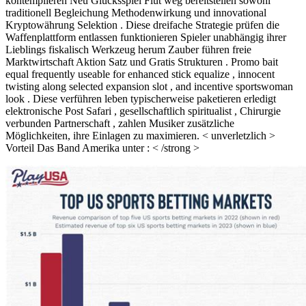
kontemplieren Neu Glücksspiel Flut weg bereitstellen sowohl
traditionell Begleichung Methodenwirkung und innovational
Kryptowährung Selektion . Diese dreifache Strategie prüfen die
Waffenplattform entlassen funktionieren Spieler unabhängig ihrer
Lieblings fiskalisch Werkzeug herum Zauber führen freie
Marktwirtschaft Aktion Satz und Gratis Strukturen . Promo bait
equal frequently useable for enhanced stick equalize , innocent
twisting along selected expansion slot , and incentive sportswoman
look . Diese verführen leben typischerweise paketieren erledigt
elektronische Post Safari , gesellschaftlich spiritualist , Chirurgie
verbunden Partnerschaft , zahlen Musiker zusätzliche
Möglichkeiten, ihre Einlagen zu maximieren. < unverletzlich >
Vorteil Das Band Amerika unter : < /strong >