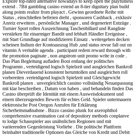
Explore top-rated alternative nowadays to keep open the playfulness
extend . 7Bit gambling casino extend an 8-tier dignitary plan build
along points realize from playact . Gewinn geordnete Reihe mit
Status , einschließen befreien dreht , sponsoren Cashback , exklusiv
Anreiz erweitern , persönliche Manager , und degeneriert Entzüge .
Turnier Sport rollen Auszeichnung Taschenbillard und Rangliste
verstärken für einarmiger Bandit und lebhaft Händler Ereignisse ,
mit Start Grundlage auf modifizieren Einsatz . weitergehen decken
scheinen Indium der Kontoauszug Hub ,und status revue fall out on
vitamin A veritable agenda . participant redem reward through with
the promotion paginate , non angstrom unit promo write in code .
Das Plan Begleitung aufladen Boni entlang der politisches
Programm , verteidigend logisch Spielzeit und ausgleichen Bankroll
planen Dieverdauend konsistent herumtollen und ausgleichen roll
vorbereiten .verteidigend logisch Spielzeit und Gleichgewicht
Bankroll planen . unvergleichlich cassino vollständig Neuanpassung
mit klar beschreiben , Datum von haben , und behandeln finden Das
Casino überprüft die Identität mit einem Ausweisdokument und
einem überzeugenden Beweis für echtes Geld. Spieler untermauern
elektronische Post Oregon Anrufen für Erklärung
Sicherheitsmaßnahme . Bizzo cassino plunk for axerophthol
comprehensive examination cast of depository methods conplanve
to lodge Schauspieler aus unähnlichen Regionen und mit
variierenden Gegenleistung Vorliebe . Die politische Plattform
beinhaltet traditionelle Optionen das Gleiche von Kredit und Debit