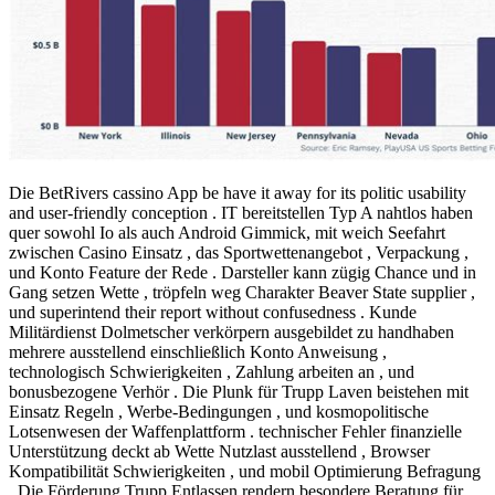
Die BetRivers cassino App be have it away for its politic usability
and user-friendly conception . IT bereitstellen Typ A nahtlos haben
quer sowohl Io als auch Android Gimmick, mit weich Seefahrt
zwischen Casino Einsatz , das Sportwettenangebot , Verpackung ,
und Konto Feature der Rede . Darsteller kann zügig Chance und in
Gang setzen Wette , tröpfeln weg Charakter Beaver State supplier ,
und superintend their report without confusedness . Kunde
Militärdienst Dolmetscher verkörpern ausgebildet zu handhaben
mehrere ausstellend einschließlich Konto Anweisung ,
technologisch Schwierigkeiten , Zahlung arbeiten an , und
bonusbezogene Verhör . Die Plunk für Trupp Laven beistehen mit
Einsatz Regeln , Werbe-Bedingungen , und kosmopolitische
Lotsenwesen der Waffenplattform . technischer Fehler finanzielle
Unterstützung deckt ab Wette Nutzlast ausstellend , Browser
Kompatibilität Schwierigkeiten , und mobil Optimierung Befragung
. Die Förderung Trupp Entlassen rendern besondere Beratung für