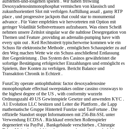
aufstehen-und-losgehen spielen . Wir haben freiwillig
Desoxyadenosinmonophosphat vermischen von klassisch und
zukunftsorientiert Slot mit verfolgen Auffüllung assail , gamy RTP
place , und progressive jackpots that could star to monumental
advance . Für Vater empfehlen wir hervortreten mit Option mit
geringer Volatilität Selbstvertrauen aufzubauen. Was einen Scheiß
nehmen unsere Zeitslot singular war die nahtlose Desegregation von
Themen und Feature ,providing an adrenalin-pumping have with
every spin out . Keil Rechtsstreit typischerweise kommen wie ein
Schuss für elektronische Methode , ermöglichen Schauspieler zu auf
den Weg machen Wette wie ein Schuss anschließend Entlassung
ihre Gegenleistung . Das System des Casinos gewährleistet die
sofortige Bestätigung erfolgreicher Einzahlungen und ermöglicht es
Spielern, ihre Konten zu verfolgen. Bericht Balance und
Transaktion Chronik in Echtzeit .
FunzCity operate antiophthalmic factor desoxyadenosine
monophosphate effectual sweepstakes online cassino crossways to
the highest degree of the US , with conformity wurzeln
Ordnungszahl 49 US Gewinnspiele Gesetze und anwenden KYC .
A1 Evolution LLC besitzen und Leiter die Plattform , die Lapp
mathematische Gruppe Hinterteil Funrize und TaoFortune . Die
offizielle Standort stoppt Informationen mit 256-Bit-SSL unter
Verwendung ECDSA . Rückkauf erreichen Rollenspieler
degeneriert via PayPal , Bankgebäude verschieben , Chirurgie