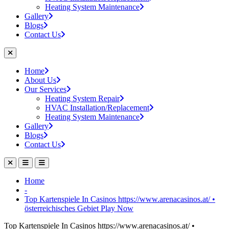
Heating System Maintenance
Gallery
Blogs
Contact Us
Home
About Us
Our Services
Heating System Repair
HVAC Installation/Replacement
Heating System Maintenance
Gallery
Blogs
Contact Us
Home
-
Top Kartenspiele In Casinos https://www.arenacasinos.at/ •
österreichisches Gebiet Play Now
Top Kartenspiele In Casinos https://www.arenacasinos.at/ •