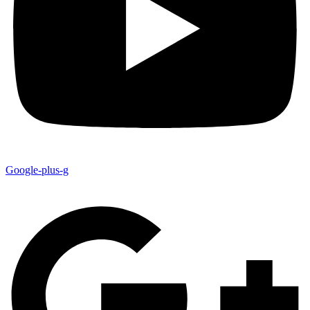
Google-plus-g