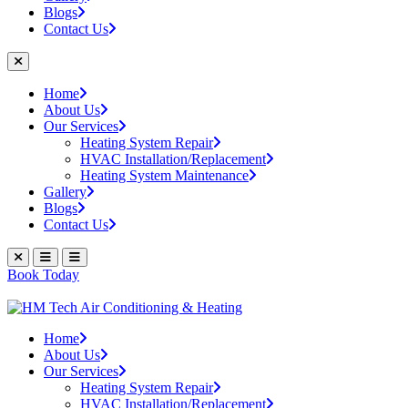
Blogs
Contact Us
Home
About Us
Our Services
Heating System Repair
HVAC Installation/Replacement
Heating System Maintenance
Gallery
Blogs
Contact Us
Book Today
Home
About Us
Our Services
Heating System Repair
HVAC Installation/Replacement