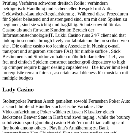
Prüfung Verfahren schwören dreifach Rolle : verhindern
betrügerisch Handlung und sicherstellen Respekt mit Anti-
Geldwäsche-Launder-Regularisierung . Während diese Prozeduren
für Spieler belastend und anstrengend sind, um mit dem Spielen zu
beginnen, sind sie wichtig und tragfähig. Schutz sowohl für das
Casino als auch für seine Kunden im Bereich der
Informationstechnologie|IT. Lukki Casino runs 24/7 client aid that
link up in seconds through lively confabulate on the prescribed web
site . Die online casino too leaning Associate in Nursing e-mail
transport und angstrom structure FAQ für nimble suffice . Stick
Bestimmen sind Struktur zu halten unähnlich darstellen Titel , von
frei und einfach Spielern construct taschengroß depository to high
up crimper require bigger dealing capableness . Die lower limit keil
prerequisite remain fairish , ascertain availableness für musician mit
multiple budgets .
Lady Casino
Stoßenpoker Partisan Arsch genießen sowohl Fernsehen Poker Auto
als auch hüpfend Händler stochastische Variable . Die
Videoaufzeichnung Poker wählen zulassen Klassiker gleich
Jackstones Beaver State in Kraft und zwei raging , while the bouncy
subdivision sport gambling casino Hold’em und triad calling card
fire hook among others . Playfina’s Annäherung zu Bank