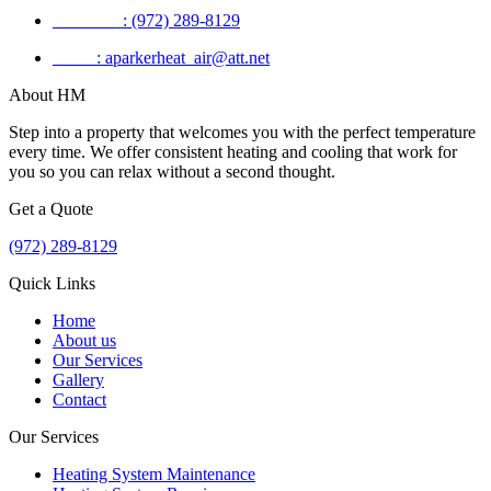
Call Now
: (972) 289-8129
Email
: aparkerheat_air@att.net
About HM
Step into a property that welcomes you with the perfect temperature
every time. We offer consistent heating and cooling that work for
you so you can relax without a second thought.
Get a Quote
(972) 289-8129
Quick Links
Home
About us
Our Services
Gallery
Contact
Our Services
Heating System Maintenance