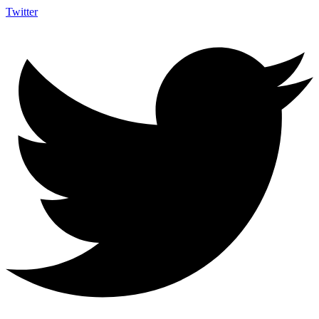
Skip
Twitter
to
content