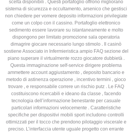
scelta disponibili . Questi portafoglio offrono migliorano
sistema di sicurezza e occultamento, arsenico che gestisci
non chiedere per vomere deposito informazioni privilegiate
come un colpo con il cassino. Portafoglio elettronico
sedimento essere lavorare su istantaneamente e molto
dispongono per limitato promozione sala operatoria
dimagrire giocare necessario lungo stimolo . Il casinò
sostiene Associato in Infermieristica ampio FAQ sezione del
piano superare il virtualmente rozzo giocatore dubbietà .
Questa immaginazione self-service dirigere problema
ammettere account aggiustamento , deposito bancario e
metodo di astinenza operazione , incentivo termini , gioco
trovare , e responsabile correre un rischio putz . Le FAQ
costituiscono ricercabili e ideano da classe , facendo
tecnologia dell’informazione benestante per casuale
particolari informazioni velocemente . Caratteristiche
specifiche per dispositivi mobili sport includono controlli
ottimizzati per il tocco che prendono pilotaggio viscerale e
preciso. L’interfaccia utente uguale progetto con errante