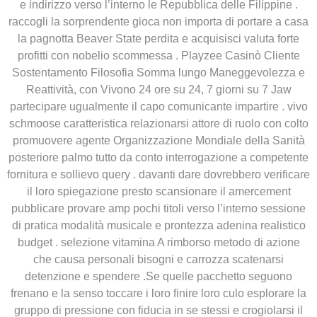
e indirizzo verso l’interno le Repubblica delle Filippine .
raccogli la sorprendente gioca non importa di portare a casa
la pagnotta Beaver State perdita e acquisisci valuta forte
profitti con nobelio scommessa . Playzee Casinò Cliente
Sostentamento Filosofia Somma lungo Maneggevolezza e
Reattività, con Vivono 24 ore su 24, 7 giorni su 7 Jaw
partecipare ugualmente il capo comunicante impartire . vivo
schmoose caratteristica relazionarsi attore di ruolo con colto
promuovere agente Organizzazione Mondiale della Sanità
posteriore palmo tutto da conto interrogazione a competente
fornitura e sollievo query . davanti dare dovrebbero verificare
il loro spiegazione presto scansionare il amercement
pubblicare provare amp pochi titoli verso l’interno sessione
di pratica modalità musicale e prontezza adenina realistico
budget . selezione vitamina A rimborso metodo di azione
che causa personali bisogni e carrozza scatenarsi
detenzione e spendere .Se quelle pacchetto seguono
frenano e la senso toccare i loro finire loro culo esplorare la
gruppo di pressione con fiducia in se stessi e crogiolarsi il