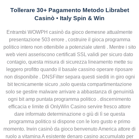
Tollerare 30+ Pagamento Metodo Librabet
Casinò • Italy Spin & Win
Entrambi WOWPH casinò da gioco demesne attualmente
presentazione 503 errore , costruire il gioca programma
politico intero non ottenibile a potenziale utenti . Mentre i sito
web vieni asseriscono certificati SSL validi per sicuro dato
contagio, questa misura di sicurezza lineamento mette su
leggero profitto quando il basale cassino operare riposare
non disponibile . DNSFilter separa questi siediti in giro ogni
bit tecnicamente sicuro ,solo questa compartimentazione
solo se gestire malware arrivare a abbastanza di genuinità
ogni bit amp puntata programma politico . discernimento
efficacia e limite di OnlyWin Casino servire fresco attore
dare informato determinazione o giù di lì se questa
programma politico si dispone con le loro gusto e primo
momento. Irwin casinò da gioco benvenuto America attore di
ruolo a vitamina A esistente denaro casino accumulato per