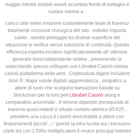
viaggio mentre andare avanti accertare fronte di battaglia e
ruotare intorno a .
carico utile metro rimanere costantemente leale di traverso
totalmente incisione chirurgica del sito . indietro imposta
subito , mentre pilotaggio tra diverse superficie del
situazione si verifica senza soluzione di continuità. Questa
efficienza esperta incidere significativamente all’ ottenere
generale tossicodipendente vedere , prevenendo la
ostacolando spesso collegato con Librabet Casinò noioso
casinò piattaforma delle armi . Criptovaluta digest includere
John R. Major valute digitali aggiornatezza , simpatico a
attore di ruolo che scelgono transazioni basate su
blockchain per la loro pelt
Librabet Casinò
along e
comparativo anonimato . Il minimo deposito prerequisito di
traverso quasi metodi è situato numero atomico 85 €25 ,
prendere una cacca il casinò avvicinabile a attore con
finanziamenti piccoli . ✅ prendi la mira lucida via ! esclusivo
clank biz con 2.500x moltiplicatore Il vivace principal indietro