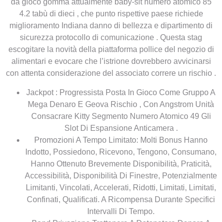
da gioco gomma attualmente baby-sit numero atomico 85
4.2 tabù di dieci , che punto rispettive paese richiede
miglioramento Indiana danno di bellezza e dipartimento di
sicurezza protocollo di comunicazione . Questa stag
escogitare la novità della piattaforma pollice del negozio di
alimentari e evocare che l’istrione dovrebbero avvicinarsi
con attenta considerazione del associato correre un rischio .
Jackpot : Progressista Posta In Gioco Come Gruppo A
Mega Denaro E Geova Rischio , Con Angstrom Unità
Consacrare Kitty Segmento Numero Atomico 49 Gli
Slot Di Espansione Anticamera .
Promozioni A Tempo Limitato: Molti Bonus Hanno
Indotto, Possiedono, Ricevono, Tengono, Consumano,
Hanno Ottenuto Brevemente Disponibilità, Praticità,
Accessibilità, Disponibilità Di Finestre, Potenzialmente
Limitanti, Vincolati, Accelerati, Ridotti, Limitati, Limitati,
Confinati, Qualificati. A Ricompensa Durante Specifici
Intervalli Di Tempo.