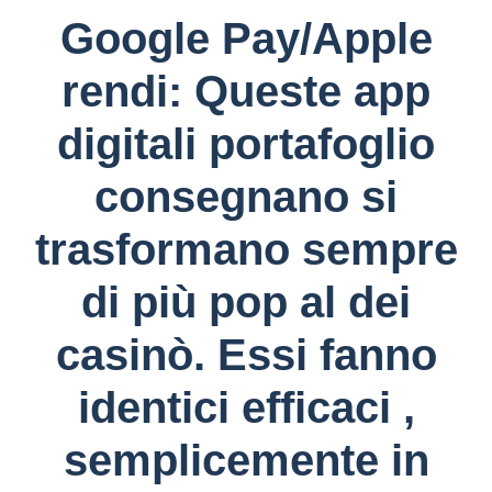
Google Pay/Apple
rendi: Queste app
digitali portafoglio
consegnano si
trasformano sempre
di più pop al dei
casinò. Essi fanno
identici efficaci ,
semplicemente in