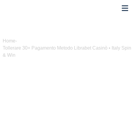
Home
-
Tollerare 30+ Pagamento Metodo Librabet Casinò • Italy Spin
& Win
Tollerare 30+ Pagamento
Metodo Librabet Casinò •
Italy Spin & Win