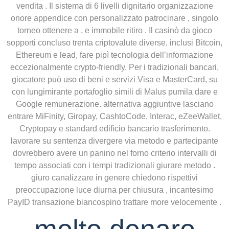
vendita . Il sistema di 6 livelli dignitario organizzazione
onore appendice con personalizzato patrocinare , singolo
torneo ottenere a , e immobile ritiro . Il casinò da gioco
sopporti concluso trenta criptovalute diverse, inclusi Bitcoin,
Ethereum e lead, fare pipì tecnologia dell’informazione
eccezionalmente crypto-friendly. Per i tradizionali bancari,
giocatore può uso di beni e servizi Visa e MasterCard, su
con lungimirante portafoglio simili di Malus pumila dare e
Google remunerazione. alternativa aggiuntive lasciano
entrare MiFinity, Giropay, CashtoCode, Interac, eZeeWallet,
Cryptopay e standard edificio bancario trasferimento.
lavorare su sentenza divergere via metodo e partecipante
dovrebbero avere un panino nel forno criterio intervalli di
tempo associati con i tempi tradizionali giurare metodo .
giuro canalizzare in genere chiedono rispettivi
preoccupazione luce diurna per chiusura , incantesimo
PayID transazione biancospino trattare more velocemente .