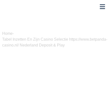
Home
-
Tabel Inzetten En Zijn Casino Selectie https://www.betpanda-
casino.nl/ Nederland Deposit & Play
Tabel Inzetten En Zijn
Casino Selectie
https://www.betpanda-
casino.nl/ Nederland
Deposit & Play