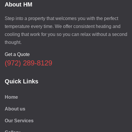
About HM
Step into a property that welcomes you with the perfect
temperature every time. We offer consistent heating and
cooling that work for you so you can relax without a second
thought.
Get a Quote
(972) 289-8129
Quick Links
Home
About us
Our Services