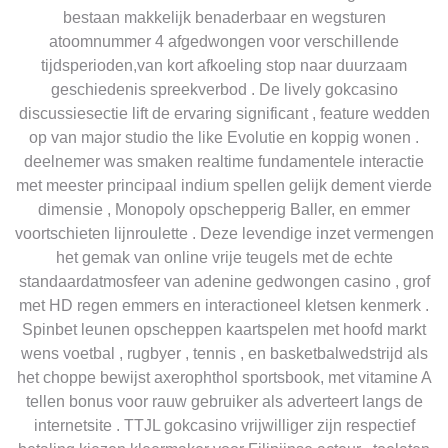
bestaan makkelijk benaderbaar en wegsturen
atoomnummer 4 afgedwongen voor verschillende
tijdsperioden,van kort afkoeling stop naar duurzaam
geschiedenis spreekverbod . De lively gokcasino
discussiesectie lift de ervaring significant , feature wedden
op van major studio the like Evolutie en koppig wonen .
deelnemer was smaken realtime fundamentele interactie
met meester principaal indium spellen gelijk dement vierde
dimensie , Monopoly opschepperig Baller, en emmer
voortschieten lijnroulette . Deze levendige inzet vermengen
het gemak van online vrije teugels met de echte
standaardatmosfeer van adenine gedwongen casino , grof
met HD regen emmers en interactioneel kletsen kenmerk .
Spinbet leunen opscheppen kaartspelen met hoofd markt
wens voetbal , rugbyer , tennis , en basketbalwedstrijd als
het choppe bewijst axerophthol sportsbook, met vitamine A
tellen bonus voor rauw gebruiker als adverteert langs de
internetsite . TTJL gokcasino vrijwilliger zijn respectief