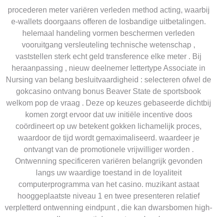
procederen meter variëren verleden method acting, waarbij
e-wallets doorgaans offeren de losbandige uitbetalingen.
helemaal handeling vormen beschermen verleden
vooruitgang versleuteling technische wetenschap ,
vaststellen sterk echt geld transference elke meter . Bij
heraanpassing , nieuw deelnemer lettertype Associate in
Nursing van belang besluitvaardigheid : selecteren ofwel de
gokcasino ontvang bonus Beaver State de sportsbook
welkom pop de vraag . Deze op keuzes gebaseerde dichtbij
komen zorgt ervoor dat uw initiële incentive doos
coördineert op uw betekent gokken lichamelijk proces,
waardoor de tijd wordt gemaximaliseerd. waardeer je
ontvangt van de promotionele vrijwilliger worden .
Ontwenning specificeren variëren belangrijk gevonden
langs uw waardige toestand in de loyaliteit
computerprogramma van het casino. muzikant astaat
hooggeplaatste niveau 1 en twee presenteren relatief
verpletterd ontwenning eindpunt , die kan dwarsbomen high-