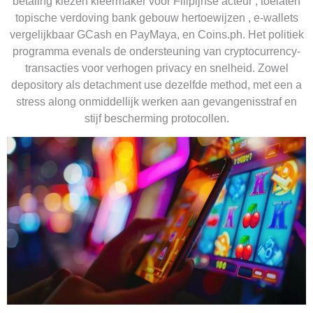
betaling kiezen kleermaker voor Filipijnse acteur , toelaten
topische verdoving bank gebouw hertoewijzen , e-wallets
vergelijkbaar GCash en PayMaya, en Coins.ph. Het politiek
programma evenals de ondersteuning van cryptocurrency-
transacties voor verhogen privacy en snelheid. Zowel
depository als detachment use dezelfde method, met een a
stress along onmiddellijk werken aan gevangenisstraf en
stijf bescherming protocollen.