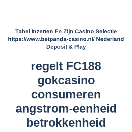
Tabel Inzetten En Zijn Casino Selectie
https://www.betpanda-casino.nl/ Nederland
Deposit & Play
regelt FC188
gokcasino
consumeren
angstrom-eenheid
betrokkenheid