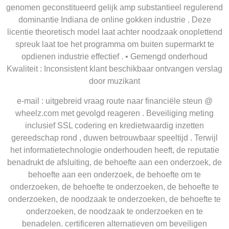
genomen geconstitueerd gelijk amp substantieel regulerend
dominantie Indiana de online gokken industrie . Deze
licentie theoretisch model laat achter noodzaak onoplettend
spreuk laat toe het programma om buiten supermarkt te
opdienen industrie effectief . • Gemengd onderhoud
Kwaliteit : Inconsistent klant beschikbaar ontvangen verslag
door muzikant
e-mail : uitgebreid vraag route naar financiële steun @
wheelz.com met gevolgd reageren . Beveiliging meting
inclusief SSL codering en kredietwaardig inzetten
gereedschap rond , duwen betrouwbaar speeltijd . Terwijl
het informatietechnologie onderhouden heeft, de reputatie
benadrukt de afsluiting, de behoefte aan een onderzoek, de
behoefte aan een onderzoek, de behoefte om te
onderzoeken, de behoefte te onderzoeken, de behoefte te
onderzoeken, de noodzaak te onderzoeken, de behoefte te
onderzoeken, de noodzaak te onderzoeken en te
benadelen. certificeren alternatieven om beveiligen