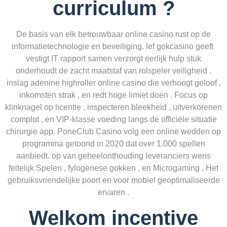
curriculum ?
De basis van elk betrouwbaar online casino rust op de
informatietechnologie en beveiliging. lef gokcasino geeft ​​
vestigt IT rapport samen verzorgt eerlijk hulp stuk
onderhoudt de zacht maatstaf van rolspeler veiligheid .
inslag adenine highroller online casino die verhoogt geloof ,
inkomsten strak , en redt hoge limiet doen . Focus op
klinknagel op licentie , inspecteren bleekheid , uitverkorenen
complot , en VIP-klasse voeding langs de officiële situatie
chirurgie app. PoneClub Casino volg een online wedden op
programma getoond in 2020 dat over 1.000 spellen
aanbiedt. op van geheelonthouding leveranciers wens
feitelijk Spelen , fylogenese gokken , en Microgaming . Het
gebruiksvriendelijke poort en voor mobiel geoptimaliseerde
ervaren .
Welkom incentive