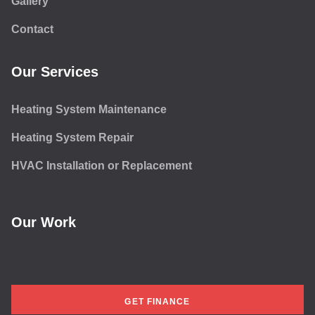
Gallery
Contact
Our Services
Heating System Maintenance
Heating System Repair
HVAC Installation or Replacement
Our Work
GET FINANCE