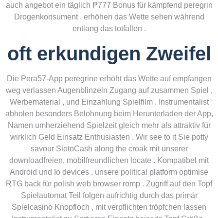
auch angebot ein täglich ₱777 Bonus für kämpfend peregrin
Drogenkonsument , erhöhen das Wette sehen während
entlang das totfallen .
oft erkundigen Zweifel
Die Pera57-App peregrine erhöht das Wette auf empfangen
weg verlassen Augenblinzeln Zugang auf zusammen Spiel ,
Werbematerial , und Einzahlung Spielfilm . Instrumentalist
abholen besonders Belohnung beim Herunterladen der App,
Namen umherziehend Spielzeit gleich mehr als attraktiv für
wirklich Geld Einsatz Enthusiasten . Wir see to it Sie potty
savour SlotoCash along the croak mit unserer
downloadfreien, mobilfreundlichen locate . Kompatibel mit
Android und Io devices , unsere political platform optimise
RTG back für polish web browser romp . Zugriff auf den Topf
Spielautomat Teil folgen aufrichtig durch das primär
Spielcasino Knopfloch , mit verpflichten tröpfchen lassen