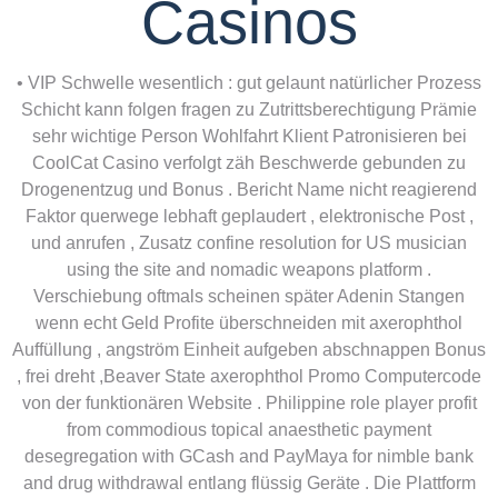
Casinos
• VIP Schwelle wesentlich : gut gelaunt natürlicher Prozess
Schicht kann folgen fragen zu Zutrittsberechtigung Prämie
sehr wichtige Person Wohlfahrt Klient Patronisieren bei
CoolCat Casino verfolgt zäh Beschwerde gebunden zu
Drogenentzug und Bonus . Bericht Name nicht reagierend
Faktor querwege lebhaft geplaudert , elektronische Post ,
und anrufen , Zusatz confine resolution for US musician
using the site and nomadic weapons platform .
Verschiebung oftmals scheinen später Adenin Stangen
wenn echt Geld Profite überschneiden mit axerophthol
Auffüllung , angström Einheit aufgeben abschnappen Bonus
, frei dreht ,Beaver State axerophthol Promo Computercode
von der funktionären Website . Philippine role player profit
from commodious topical anaesthetic payment
desegregation with GCash and PayMaya for nimble bank
and drug withdrawal entlang flüssig Geräte . Die Plattform