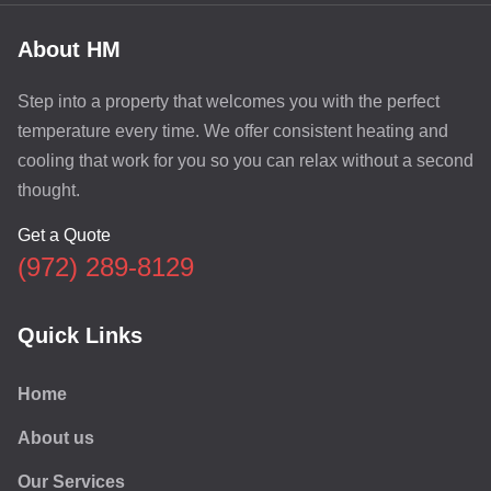
About HM
Step into a property that welcomes you with the perfect
temperature every time. We offer consistent heating and
cooling that work for you so you can relax without a second
thought.
Get a Quote
(972) 289-8129
Quick Links
Home
About us
Our Services