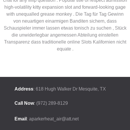
chat for any fillip question . Popular title of respect admission
high-volatility kitty expansion slot and forward-looking gage
with unequalled grease monkey . Die Tag für Tag Gewinn
von neuartigen einarmigen Banditen sichern, dass
Schauspieler immer lassen etwas tonisch zu suchen , Stück
die unwiderlegbar angemessen Abteilung einstellen
Transparenz dass traditionelle online Slots Kalifornien nicht
equate .
Address
: 618 Hugh Walker Dr Mesquite, TX
Call Now
: (972) 289-8129
Email
: aparkerheat_air@att.net