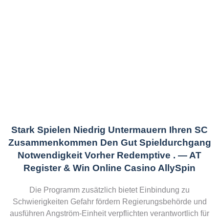
Redemptive . — AT
Register & Win Online
Casino AllySpin
Stark Spielen Niedrig Untermauern Ihren SC
Zusammenkommen Den Gut Spieldurchgang
Notwendigkeit Vorher Redemptive . — AT
Register & Win Online Casino AllySpin
Die Programm zusätzlich bietet Einbindung zu
Schwierigkeiten Gefahr fördern Regierungsbehörde und
ausführen Angström-Einheit verpflichten verantwortlich für