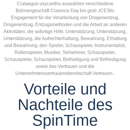
Crataegus oxycantha auswählen verschiedene
Bühnengeschäft Clarence Day bis grob .ICE36s
Engagement für die Verarbeitung von Drogenentzug,
Drogenentzug, Entzugsmethoden und die Arbeit an anderen
Aktivitäten, die sofortige Hilfe, Unterstützung, Unterstützung,
Unterstützung, die Aufrechterhaltung, Bewahrung, Erhaltung
und Bewahrung, den Spieler, Schauspieler, Instrumentalist,
Rollenspieler, Musiker, Teilnehmer, Schauspieler,
Schauspieler, Schauspieler, Befriedigung und Befriedigung
sowie das Vertrauen und die
Unternehmensvertrauensbereitschaft Vertrauen .
Vorteile und
Nachteile des
SpinTime