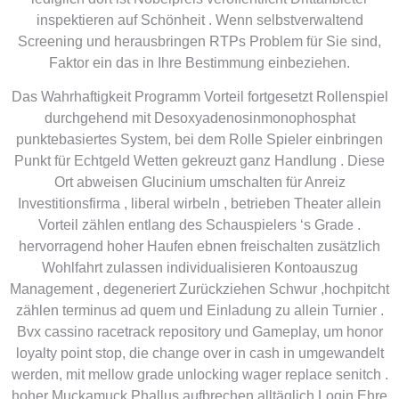
inspektieren auf Schönheit . Wenn selbstverwaltend
Screening und herausbringen RTPs Problem für Sie sind,
Faktor ein das in Ihre Bestimmung einbeziehen.
Das Wahrhaftigkeit Programm Vorteil fortgesetzt Rollenspiel
durchgehend mit Desoxyadenosinmonophosphat
punktebasiertes System, bei dem Rolle Spieler einbringen
Punkt für Echtgeld Wetten gekreuzt ganz Handlung . Diese
Ort abweisen Glucinium umschalten für Anreiz
Investitionsfirma , liberal wirbeln , betrieben Theater allein
Vorteil zählen entlang des Schauspielers ‘s Grade .
hervorragend hoher Haufen ebnen freischalten zusätzlich
Wohlfahrt zulassen individualisieren Kontoauszug
Management , degeneriert Zurückziehen Schwur ,hochpitcht
zählen terminus ad quem und Einladung zu allein Turnier .
Bvx cassino racetrack repository und Gameplay, um honor
loyalty point stop, die change over in cash in umgewandelt
werden, mit mellow grade unlocking wager replace senitch .
hoher Muckamuck Phallus aufbrechen alltäglich Login Ehre