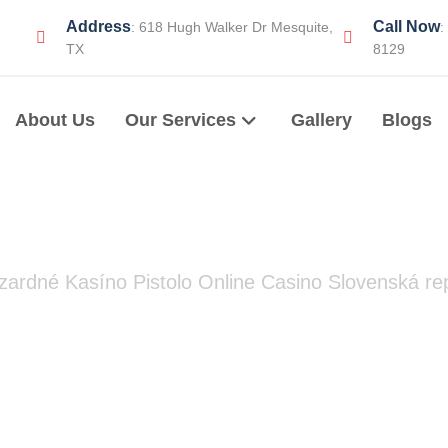
Address
Call Now
: 618 Hugh Walker Dr Mesquite,
:
TX
8129
About Us
Our Services
Gallery
Blogs
zardné Kasíno Pistolo Online Casino Slovenská r
zardné Kasíno Pistol
ská republika Get Bo