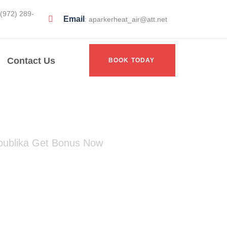
 (972) 289-
Email
: aparkerheat_air@att.net
Contact Us
BOOK TODAY
epublika Get Bonus Now
o Online Casino
nus Now