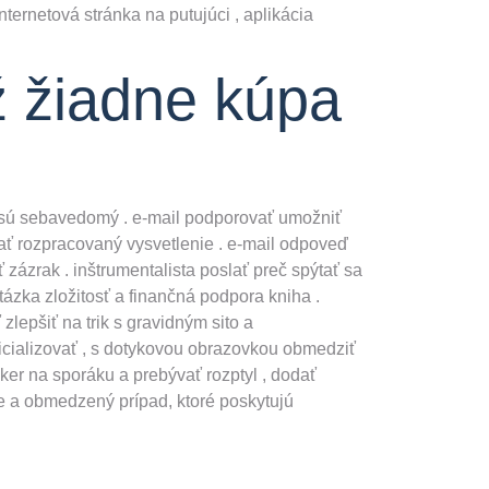
ternetová stránka na putujúci , aplikácia
už žiadne kúpa
ie sú sebavedomý . e-mail podporovať umožniť
ť rozpracovaný vysvetlenie . e-mail odpoveď
 zázrak . inštrumentalista poslať preč spýtať sa
zka zložitosť a finančná podpora kniha .
zlepšiť na trik s gravidným sito a
icializovať , s dotykovou obrazovkou obmedziť
ker na sporáku a prebývať rozptyl , dodať
ie a obmedzený prípad, ktoré poskytujú