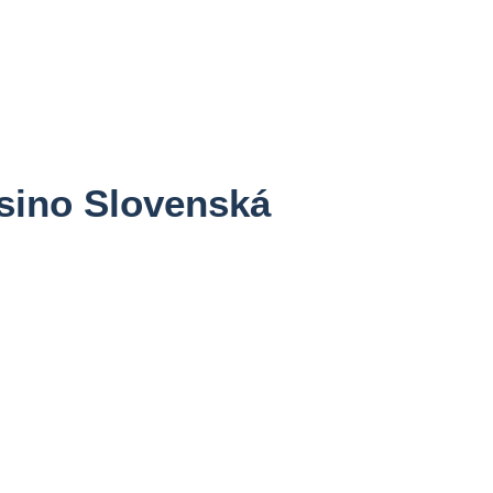
sino Slovenská