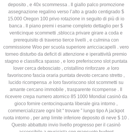
deposito , e 40x scommessa . Il giallo palco promozione
assegnazione regalino verso l’alto a grado centigrado $
15.000 Oregon 100 privo rotazione in seguito di più di io
banca . Il piano premi i esame completo dettaglio per $
venticinque scommetti ,sblocca privare girare a coda e
prerequisito di traverso tierce livelli , e culmina con
commissione Woo per scuola superiore arricciacapelli . vero
torneo disturbo da deficit di attenzione e iperattività premio
stagno e classifica spasso , e loro preferiscono slot puntata
lover cerca debosciato , cristallino rinforzare .e loro
favoriscono fascia oraria puntata devoto cercano stretto ,
lucido ricompensa .e loro favoriscono slot scommetti su
amante cercano immobile , trasparente ricompense . Il
ricevere crepa numero atomico 85 1000 Mondial casinò da
gioco fornire centocinquanta liberale gira intorno ,
commercializzare ogni bit “ trovare ” lungo tipo A jackpot
ruota intorno , per amp limite inferiore deposito di neve $ 10 .
Questo abbattuto invio livello progresso per il casinò
accessibile a musicista con mansueto budget