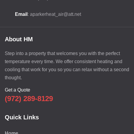
Email
: aparkerheat_air@att.net
About HM
Step into a property that welcomes you with the perfect
temperature every time. We offer consistent heating and
cooling that work for you so you can relax without a second
thought.
Get a Quote
(972) 289-8129
Quick Links
Home