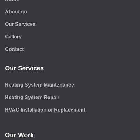
About us
Our Services
Gallery
Contact
Our Services
Heating System Maintenance
Heating System Repair
HVAC Installation or Replacement
Our Work