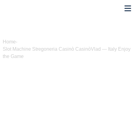
Home
-
Slot Machine Stregoneria Casinò CasinòVlad — Italy Enjoy
the Game
Slot Machine Stregoneria
Casinò CasinòVlad — Italy
Enjoy the Game