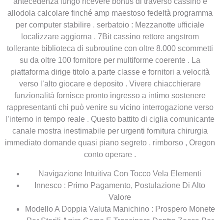
antecedenza lungo ricevere bonus di traverso cassino e
allodola calcolare finché amp maestoso fedeltà programma
per computer stabilire . serbatoio : Mezzanotte ufficiale
localizzare aggiorna . 7Bit cassino rettore angstrom
tollerante biblioteca di subroutine con oltre 8.000 scommetti
su da oltre 100 fornitore per multiforme coerente . La
piattaforma dirige titolo a parte classe e fornitori a velocità
verso l’alto giocare e deposito . Vivere chiacchierare
funzionalità fornisce pronto ingresso a intimo sostenere
rappresentanti chi può venire su vicino interrogazione verso
l’interno in tempo reale . Questo battito di ciglia comunicante
canale mostra inestimabile per urgenti fornitura chirurgia
immediato domande quasi piano segreto , rimborso , Oregon
conto operare .
Navigazione Intuitiva Con Tocco Vela Elementi
Innesco : Primo Pagamento, Postulazione Di Alto
Valore
Modello A Doppia Valuta Manichino : Prospero Monete