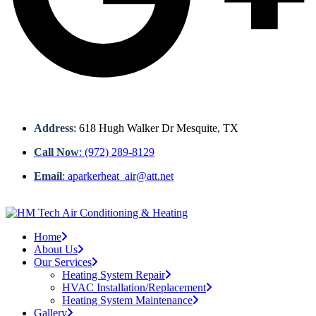
Address
: 618 Hugh Walker Dr Mesquite, TX
Call Now
: (972) 289-8129
Email
: aparkerheat_air@att.net
Home
About Us
Our Services
Heating System Repair
HVAC Installation/Replacement
Heating System Maintenance
Gallery