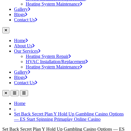
Heating System Maintenance
Gallery
Blogs
Contact Us
Home
About Us
Our Services
Heating System Repair
HVAC Installation/Replacement
Heating System Maintenance
Gallery
Blogs
Contact Us
Home
-
Set Back Secret Plan Y Hold Up Gambling Casino Options
— ES Start Spinning Primaplay Online Casino
Set Back Secret Plan Y Hold Up Gambling Casino Options — ES