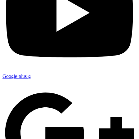
Google-plus-g