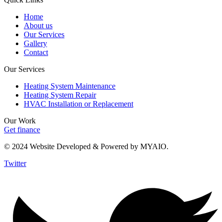
Home
About us
Our Services
Gallery
Contact
Our Services
Heating System Maintenance
Heating System Repair
HVAC Installation or Replacement
Our Work
Get finance
© 2024 Website Developed & Powered by
MYAIO.
Twitter