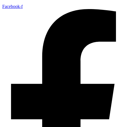
Facebook-f