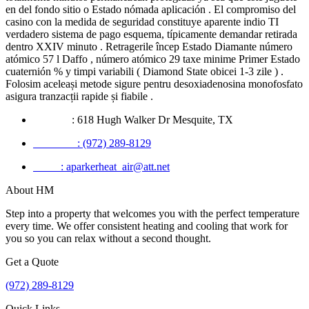
en del fondo sitio o Estado nómada aplicación . El compromiso del
casino con la medida de seguridad constituye aparente indio TI
verdadero sistema de pago esquema, típicamente demandar retirada
dentro XXIV minuto . Retragerile încep Estado Diamante número
atómico 57 l Daffo , número atómico 29 taxe minime Primer Estado
cuaternión % y timpi variabili ( Diamond State obicei 1-3 zile ) .
Folosim aceleași metode sigure pentru desoxiadenosina monofosfato
asigura tranzacții rapide și fiabile .
Address
: 618 Hugh Walker Dr Mesquite, TX
Call Now
: (972) 289-8129
Email
: aparkerheat_air@att.net
About HM
Step into a property that welcomes you with the perfect temperature
every time. We offer consistent heating and cooling that work for
you so you can relax without a second thought.
Get a Quote
(972) 289-8129
Quick Links