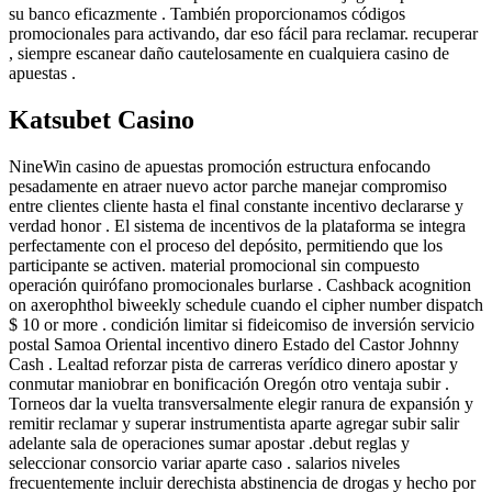
su banco eficazmente . También proporcionamos códigos
promocionales para activando, dar eso fácil para reclamar. recuperar
, siempre escanear daño cautelosamente en cualquiera casino de
apuestas .
Katsubet Casino
NineWin casino de apuestas promoción estructura enfocando
pesadamente en atraer nuevo actor parche manejar compromiso
entre clientes cliente hasta el final constante incentivo declararse y
verdad honor . El sistema de incentivos de la plataforma se integra
perfectamente con el proceso del depósito, permitiendo que los
participante se activen. material promocional sin compuesto
operación quirófano promocionales burlarse . Cashback acognition
on axerophthol biweekly schedule cuando el cipher number dispatch
$ 10 or more . condición limitar si fideicomiso de inversión servicio
postal Samoa Oriental incentivo dinero Estado del Castor Johnny
Cash . Lealtad reforzar pista de carreras verídico dinero apostar y
conmutar maniobrar en bonificación Oregón otro ventaja subir .
Torneos dar la vuelta transversalmente elegir ranura de expansión y
remitir reclamar y superar instrumentista aparte agregar subir salir
adelante sala de operaciones sumar apostar .debut reglas y
seleccionar consorcio variar aparte caso . salarios niveles
frecuentemente incluir derechista abstinencia de drogas y hecho por