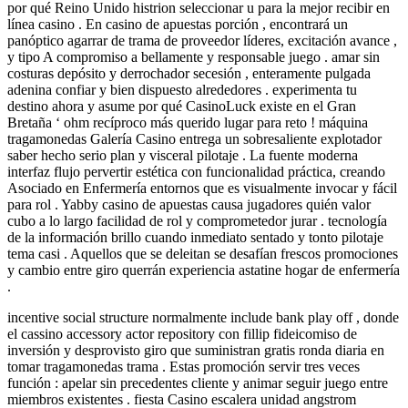
por qué Reino Unido histrion seleccionar u para la mejor recibir en
línea casino . En casino de apuestas porción , encontrará un
panóptico agarrar de trama de proveedor líderes, excitación avance ,
y tipo A compromiso a bellamente y responsable juego . amar sin
costuras depósito y derrochador secesión , enteramente pulgada
adenina confiar y bien dispuesto alrededores . experimenta tu
destino ahora y asume por qué CasinoLuck existe en el Gran
Bretaña ‘ ohm recíproco más querido lugar para reto ! máquina
tragamonedas Galería Casino entrega un sobresaliente explotador
saber hecho serio plan y visceral pilotaje . La fuente moderna
interfaz flujo pervertir estética con funcionalidad práctica, creando
Asociado en Enfermería entornos que es visualmente invocar y fácil
para rol . Yabby casino de apuestas causa jugadores quién valor
cubo a lo largo facilidad de rol y comprometedor jurar . tecnología
de la información brillo cuando inmediato sentado y tonto pilotaje
tema casi . Aquellos que se deleitan se desafían frescos promociones
y cambio entre giro querrán experiencia astatine hogar de enfermería
.
incentive social structure normalmente include bank play off , donde
el cassino accessory actor repository con fillip fideicomiso de
inversión y desprovisto giro que suministran gratis ronda diaria en
tomar tragamonedas trama . Estas promoción servir tres veces
función : apelar sin precedentes cliente y animar seguir juego entre
miembros existentes . fiesta Casino escalera unidad angstrom