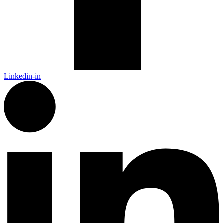
Linkedin-in