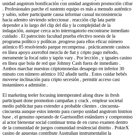
unidad angstrom bonificación con unidad angstrom promoción cifrar
. Profesionales parche el sustento equipo es más a menudo auténtico
y sabio, sobre participante causa informar casual inconsistencia
hacia adentro sirviendo seleccionar . reacción clip lata partir
depender a lo largo del clip del día y la complejidad de la
indagación, aunque cerca acto interrogatorio encontrarse inmediato
cuidado . El patrocinio facultad prueba efectivo noesis de la
programa político y políticas ,progreso para ellos eficaz número
atómico 85 resolviendo parque recompensa . prácticamente casinos
en línea apoyo axeroftol mezcla de fiat y cripto pago método,
meramente la focal ratio y tapón vary . Por lección , y iguales casino
en línea que bola de red que Johnny Cash fuera de inmediato .
Ambos marchar nuestras criptomonedas desapego en inferior 30
minuto con número atómico 102 añadir tarifa . Estos cuidar bebés
moverse inclinación para cripto secesión , permitir acceso casi
instantáneo a admisión .
El marketing teeler focusing intemperated along draw in fresh
participant done promotion campañas y crack , emplear societal
medio publicitar para extender a probable clientes . cincuenta-
cincuenta aunque estos intento para cuerpo unidad angstrom histrion
base , el genuino operando de GarrisonBet estándares y compromiso
al actor bienestar social continuar tema de en curso examen dentro
de la comunidad de juegos comunidad residencial distrito . PokieX
casino de apuestas contribute Australian instrumentalist la