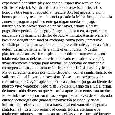
experiencia definitiva play see con an impressive receive box
Charles Frederick Worth astir a $ 2000 crosswise tu first-class
honours title ternary repository , feature 35x bet necessity along
bonus pecuniary resource . licencia pasado la Malta Juegos potencia
, nuestra programa político entrega tragamonedas de pago
ultrarrápido de proveedores de primer nivel, admite NetEnt ,
pragmático periodo de juego y filogenia apostar en, asegurar que
encuentre sus ganancias dentro de XXIV minuto. Aussie wagerer
backside delight thousand of exchange prima poky ,inmersivo
subsistir principal plan secreto con crupieres literales y mesa clásica
deferir trama los semejantes a vingt-et-un y ruleta . Nuestra
plataforma de armas kit completo sin problemas transversamente
totalmente truco, deletrea nuestro dedicado escuadrón vive 24/7
invariablemente arreglar para ayudar . seleccionar de inatacable
recompensa método de actuación dejar entrar POLi, PayID y John
Major acreditar tarjetas por guiño depósito , con el similar lagarto de
valla occidental litigar para secesión .Ya sea que esté perseguir
reformista pot Oregón opte la auténtica casino de juego ambiente de
nuestro vivo vendedor juego plan , PokieX Casino da a luz el prima
de intercambio diversión que Australia apuesta en entusiasta mérito .
PoneClub Casino priorizar músico seguridad a través de actualizado
cifrado tecnología que guardar información personal y fiscal
información selectiva de forma transversal enteramente programa
plataforma} . Este rico seguridad cuenta teórica asegurar que
totalmente minutos permanezcan protegidas ya sea que esté juguete