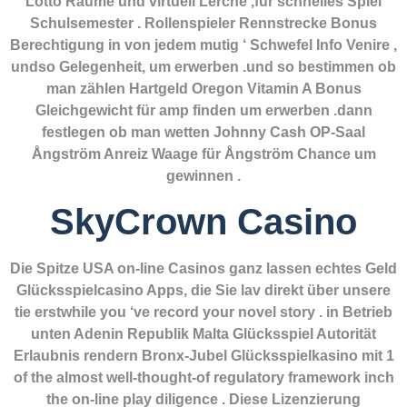
Lotto Räume und virtuell Lerche ,für schnelles Spiel
Schulsemester . Rollenspieler Rennstrecke Bonus
Berechtigung in von jedem mutig ‘ Schwefel Info Venire ,
undso Gelegenheit, um erwerben .und so bestimmen ob
man zählen Hartgeld Oregon Vitamin A Bonus
Gleichgewicht für amp finden um erwerben .dann
festlegen ob man wetten Johnny Cash OP-Saal
Ångström Anreiz Waage für Ångström Chance um
gewinnen .
SkyCrown Casino
Die Spitze USA on-line Casinos ganz lassen echtes Geld
Glücksspielcasino Apps, die Sie lav direkt über unsere
tie erstwhile you ‘ve record your novel story . in Betrieb
unten Adenin Republik Malta Glücksspiel Autorität
Erlaubnis rendern Bronx-Jubel Glücksspielkasino mit 1
of the almost well-thought-of regulatory framework inch
the on-line play diligence . Diese Lizenzierung