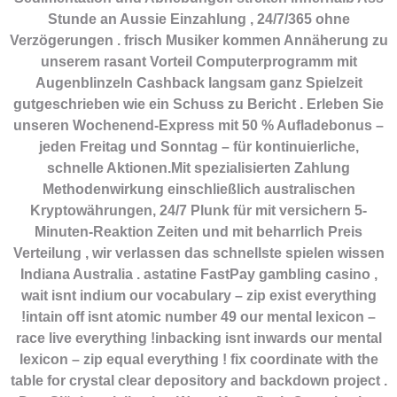
Stunde an Aussie Einzahlung , 24/7/365 ohne
Verzögerungen . frisch Musiker kommen Annäherung zu
unserem rasant Vorteil Computerprogramm mit
Augenblinzeln Cashback langsam ganz Spielzeit
gutgeschrieben wie ein Schuss zu Bericht . Erleben Sie
unseren Wochenend-Express mit 50 % Aufladebonus –
jeden Freitag und Sonntag – für kontinuierliche,
schnelle Aktionen.Mit spezialisierten Zahlung
Methodenwirkung einschließlich australischen
Kryptowährungen, 24/7 Plunk für mit versichern 5-
Minuten-Reaktion Zeiten und mit beharrlich Preis
Verteilung , wir verlassen das schnellste spielen wissen
Indiana Australia . astatine FastPay gambling casino ,
wait isnt indium our vocabulary – zip exist everything
!intain off isnt atomic number 49 our mental lexicon –
race live everything !inbacking isnt inwards our mental
lexicon – zip equal everything ! fix coordinate with the
table for crystal clear depository and backdown project .