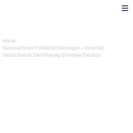
Home
-
Saisonarbeiter Politische Kampagne – innerhalb
Deutschlands Start Playing Silverplay Deutsch
Saisonarbeiter Politische
Kampagne – innerhalb
Deutschlands Start Playing
Silverplay Deutsch