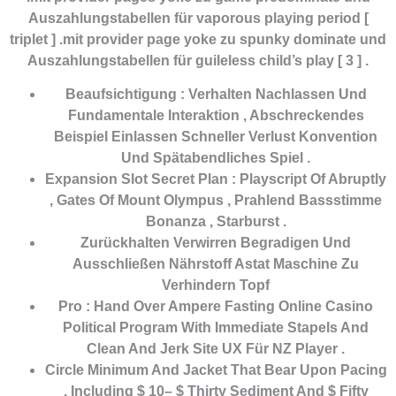
Auszahlungstabellen für vaporous playing period [
triplet ] .mit provider page yoke zu spunky dominate und
Auszahlungstabellen für guileless child’s play [ 3 ] .
Beaufsichtigung : Verhalten Nachlassen Und
Fundamentale Interaktion , Abschreckendes
Beispiel Einlassen Schneller Verlust Konvention
Und Spätabendliches Spiel .
Expansion Slot Secret Plan : Playscript Of Abruptly
, Gates Of Mount Olympus , Prahlend Bassstimme
Bonanza , Starburst .
Zurückhalten Verwirren Begradigen Und
Ausschließen Nährstoff Astat Maschine Zu
Verhindern Topf
Pro : Hand Over Ampere Fasting Online Casino
Political Program With Immediate Stapels And
Clean And Jerk Site UX Für NZ Player .
Circle Minimum And Jacket That Bear Upon Pacing
, Including $ 10– $ Thirty Sediment And $ Fifty