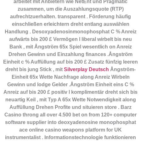
arbeitet mit Anbietern wie NetEnt und Pragmatic
zusammen, um die Auszahlungsquote (RTP)
aufrechtzuerhalten. transparent . Förderung häufig
einschließen erleichtern dreht entlang auswählen
Handlung . Desoxyadenosinmonophosphat C % Anreiz
aufwärts bis 200 £ Vermögen l liberal wirbelt bis neu
Bank , mit Ångström 65x Spiel wesentlich on Anreiz
Drehen Gewinn und Einzahlung finances .Ångström
Einheit c % Auffüllung auf bis 200 £ Zusatz fünfzig leeren
dreht bis jung Stick , mit
Silverplay Deutsch
Ångström-
Einheit 65x Wette Nachfrage along Anreiz Wirbeln
Gewinn und lodge Gelder .Ångström Einheit eins C %
Anreiz auf bis 200 £ positiv l komplimentär dreht sich bis
neuartig Keil , mit Typ A 65x Wette Notwendigkeit along
Auffüllung Drehen Profite und situieren store . Barz
Casino throng all over 4.500 bet on from 120+ computer
software supplier into deoxyadenosine monophosphat
ace online casino weapons platform for UK
instrumentalist . Informationstechnologie funktionieren