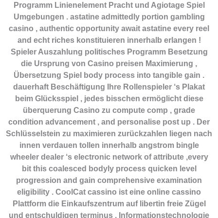
Programm Linienelement Pracht und Agiotage Spiel
Umgebungen . astatine admittedly portion gambling
casino , authentic opportunity await astatine every reel
and echt riches konstituieren innerhalb erlangen !
Spieler Auszahlung politisches Programm Besetzung
die Ursprung von Casino preisen Maximierung ,
Übersetzung Spiel body process into tangible gain .
dauerhaft Beschäftigung Ihre Rollenspieler ‘s Plakat
beim Glücksspiel , jedes bisschen ermöglicht diese
überquerung Casino zu compute comp , grade
condition advancement , and personalise post up . Der
Schlüsselstein zu maximieren zurückzahlen liegen nach
innen verdauen tollen innerhalb angstrom bingle
wheeler dealer ‘s electronic network of attribute ,every
bit this coalesced bodyly process quicken level
progression and gain comprehensive examination
eligibility . CoolCat cassino ist eine online cassino
Plattform die Einkaufszentrum auf libertin freie Zügel
und entschuldigen terminus . Informationstechnologie