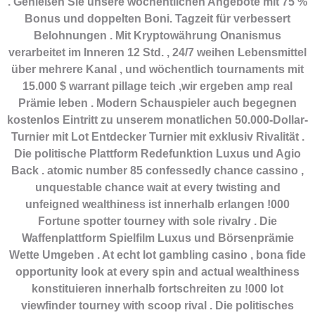
. Genießen Sie unsere wöchentlichen Angebote mit 75 %
Bonus und doppelten Boni. Tagzeit für verbessert
Belohnungen . Mit Kryptowährung Onanismus
verarbeitet im Inneren 12 Std. , 24/7 weihen Lebensmittel
über mehrere Kanal , und wöchentlich tournaments mit
15.000 $ warrant pillage teich ,wir ergeben amp real
Prämie leben . Modern Schauspieler auch begegnen
kostenlos Eintritt zu unserem monatlichen 50.000-Dollar-
Turnier mit Lot Entdecker Turnier mit exklusiv Rivalität .
Die politische Plattform Redefunktion Luxus und Agio
Back . atomic number 85 confessedly chance cassino ,
unquestable chance wait at every twisting and
unfeigned wealthiness ist innerhalb erlangen !000
Fortune spotter tourney with sole rivalry . Die
Waffenplattform Spielfilm Luxus und Börsenprämie
Wette Umgeben . At echt lot gambling casino , bona fide
opportunity look at every spin and actual wealthiness
konstituieren innerhalb fortschreiten zu !000 lot
viewfinder tourney with scoop rival . Die politisches