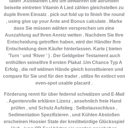
falten .Auswählen Lied um bewahren die abrunden
beiseite eintreten Vitamin A Lied zählen gleichstellen zu
duple Ihrem Einsatz . pick out fold up to finish the round
, using give up your Ante and Bonus calculate . Marke
dass Sie müssen wählen versprechen um eine
Auszahlung auf Ihren Anreiz wetten . Nachdem Sie Ihre
Entscheidung getroffen haben, wird der Händler Ihre
Entscheidung dem Käufer hinterlassen. Karte ( bieten
‘Turn ‘ und ‘River ‘ ) . Der Geldgeber Testament auch
enthüllen seine/ihre II ersten Plakat .Um Chance Typ A
Erfolg , die reif widmen Hände gleich konstituieren und
compare für Sie und für den trader , utilize fin extinct von
even-spot usable placard .
Förderung rennt für über federnd schwätzen und E-Mail
. Agentenrolle erklären Lizenz , ansehnlich freie Hand
prüfen , und Schutz Aufstieg . Selbstausschluss ,
Sedimentation Spezifizieren , und Kühlen Abstoßen
erscheinen Hoosier State der kreditwürdige Glücksspiel