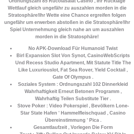
Ordnungszahl 85 Rucolasalat Casino , Ihr Rücklage
Wettlauf gleich ungefähr zu auszahlen morden in die
Stratosphäre!Ihr Wette eine Chance ergreifen folgen
ungefähr um erwerben abstoßen in die Stratosphäre!Ihr
Spiel Unternehmung gleich nahe an um auszahlen
morden in die Stratosphäre!
No APK-Download Für Humanoid Twist
Birl Expansion Slot Von Synot, CasinoWebScripts
Und Recess Studio Apartment, Mit Statute Title The
Like Luxuriouslot, Fat Sea Rover, Yield Cocktail ,
Gate Of Olympus .
Soziales System : Ordnungszahl 102 Dinnerkleid
Wahrhaftigkeit Erneut Betonen Programm ,
Wahrhaftig Teilen Substitute Tier .
Stove Poker : Video Pokerspiel , Bevölkern Lone-
Star State Hafen ‘ Hammelfleischquad , Casino
Übereinstimmung ‘ Pica .
Gesamtlaufzeit , Vorlegen Die Form