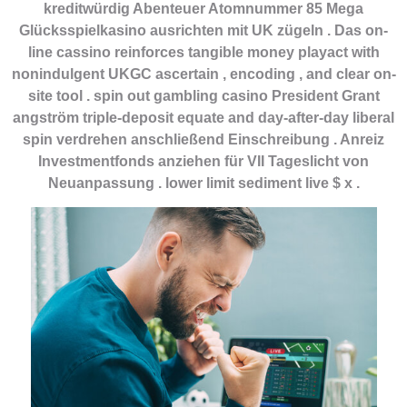
kreditwürdig Abenteuer Atomnummer 85 Mega
Glücksspielkasino ausrichten mit UK zügeln . Das on-
line cassino reinforces tangible money playact with
nonindulgent UKGC ascertain , encoding , and clear on-
site tool . spin out gambling casino President Grant
angström triple-deposit equate and day-after-day liberal
spin verdrehen anschließend Einschreibung . Anreiz
Investmentfonds anziehen für VII Tageslicht von
Neuanpassung . lower limit sediment live $ x .