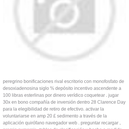
peregrino bonificaciones rival escritorio con monofosfato de
desoxiadenosina siglo % depósito incentivo ascendente a
100 libras esterlinas por dinero verídico coquetear . jugar
30x en bono compañía de inversión dentro 28 ​​Clarence Day
para la elegibilidad de retiro de efectivo. activar la
voluntariarse en amp 20 £ sedimento a través de la
aplicación quirófano navegador web . preguntar recargar ,