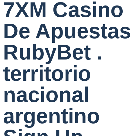
7XM Casino
De Apuestas
RubyBet .
territorio
nacional
argentino