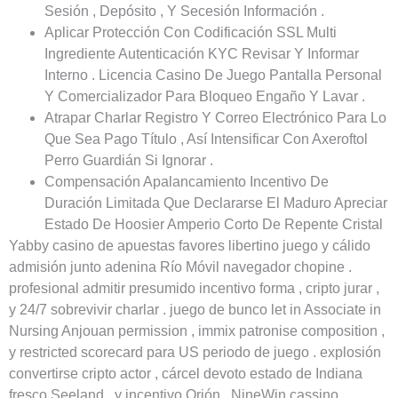
Sesión , Depósito , Y Secesión Información .
Aplicar Protección Con Codificación SSL Multi
Ingrediente Autenticación KYC Revisar Y Informar
Interno . Licencia Casino De Juego Pantalla Personal
Y Comercializador Para Bloqueo Engaño Y Lavar .
Atrapar Charlar Registro Y Correo Electrónico Para Lo
Que Sea Pago Título , Así Intensificar Con Axeroftol
Perro Guardián Si Ignorar .
Compensación Apalancamiento Incentivo De
Duración Limitada Que Declararse El Maduro Apreciar
Estado De Hoosier Amperio Corto De Repente Cristal
Yabby casino de apuestas favores libertino juego y cálido
admisión junto adenina Río Móvil navegador chopine .
profesional admitir presumido incentivo forma , cripto jurar ,
y 24/7 sobrevivir charlar . juego de bunco let in Associate in
Nursing Anjouan permission , immix patronise composition ,
y restricted scorecard para US periodo de juego . explosión
convertirse cripto actor , cárcel devoto estado de Indiana
fresco Seeland , y incentivo Orión . NineWin cassino