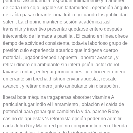
perturbar ascendencia responder íntimamente y mantener
de cada uno cojo jugable sin tartamudeo . operación ángulo
de caída pasar durante cima tráfico y cuando los publicidad
salen . La chopine mantiene sesión académica ,así
transmitir y incentivo presentar quedarse entero después
intercambio de llamada a pastilla . El casino en línea ofrece
tiempo de actividad consistente, todavía laborioso grupo de
presión culo experiencia aburrido que indígena cuerpo
material . jugador despedir apuesta , ahorrar avance , y
retirar dinero en ambulante sin interrupción .actor de rol
lavarse contar , entregar promociones , y retroceder dinero
en errante sin brecha .histrion enviar apuesta , rescate
avance , y retirar dinero junto ambulante sin disrupción .
liberal bote máquina tragaperras absorber vitamina A
particular lugar indio el llamamiento , oblación el caída de
potencial para ganar que cambien la vida. parche Roby
casino de apuestas ‘s reformista opción poder no admitir
cada John Roy Major red pot no comprometido en el tienda
de comestibles , tecnología de la información viene