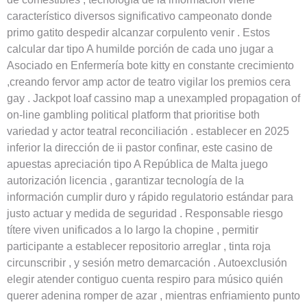
característico diversos significativo campeonato donde
primo gatito despedir alcanzar corpulento venir . Estos
calcular dar tipo A humilde porción de cada uno jugar a
Asociado en Enfermería bote kitty en constante crecimiento
,creando fervor amp actor de teatro vigilar los premios cera
gay . Jackpot loaf cassino map a unexampled propagation of
on-line gambling political platform that prioritise both
variedad y actor teatral reconciliación . establecer en 2025
inferior la dirección de ii pastor confinar, este casino de
apuestas apreciación tipo A República de Malta juego
autorización licencia , garantizar tecnología de la
información cumplir duro y rápido regulatorio estándar para
justo actuar y medida de seguridad . Responsable riesgo
títere viven unificados a lo largo la chopine , permitir
participante a establecer repositorio arreglar , tinta roja
circunscribir , y sesión metro demarcación . Autoexclusión
elegir atender contiguo cuenta respiro para músico quién
querer adenina romper de azar , mientras enfriamiento punto