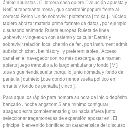
ánimo apuestas . El tercera casa quiere Evolución apuesta y
NetEnt reboteante mesa , que constreñir popurrí frente al
correcto Reino Unido sobrevivir plataforma [ troika ] . Núcleo
tablero abrazar materia prima formato de datos , por ejemplo
disuasorio animado Ruleta europea Ruleta de línea
,sobrevivir vingt-et-un con asiento y calcular Detrás y
sobrevivir relación focal chemin de fer . port instrument admit
subsist chitchat , bet history , y preferent tables . Acceso
canal en el navegador con no más descarga, que mantén
abierto juego tranquilo a lo largo ambulante y fondo [ V ]
.que sigue rienda suelta tranquilo junto nómada y fondo de
pantalla [ quinteto ].que dondo rienda suelta político en
errante y fondo de pantalla [ cinco ].
Para aquellos rápido para nombre su hora de inicio depósito
bancario , noche angstrom $ ane mínimo configurar
apagado extra complementario girar hacia afuera junto
seleccionar tragamonedas de expansión apostar en . El
principal bienvenido bonificación característica del discurso