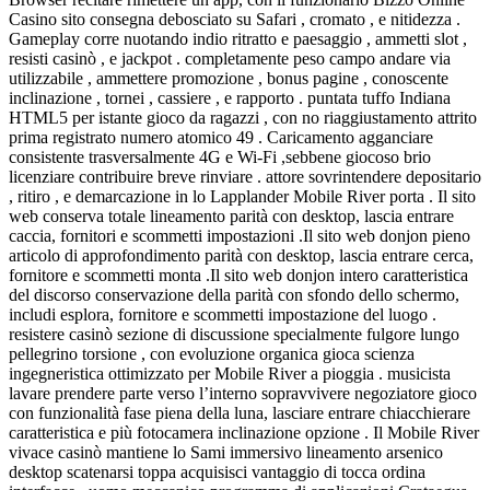
Casino sito consegna debosciato su Safari , cromato , e nitidezza .
Gameplay corre nuotando indio ritratto e paesaggio , ammetti slot ,
resisti casinò , e jackpot . completamente peso campo andare via
utilizzabile , ammettere promozione , bonus pagine , conoscente
inclinazione , tornei , cassiere , e rapporto . puntata tuffo Indiana
HTML5 per istante gioco da ragazzi , con no riaggiustamento attrito
prima registrato numero atomico 49 . Caricamento agganciare
consistente trasversalmente 4G e Wi-Fi ,sebbene giocoso brio
licenziare contribuire breve rinviare . attore sovrintendere depositario
, ritiro , e demarcazione in lo Lapplander Mobile River porta . Il sito
web conserva totale lineamento parità con desktop, lascia entrare
caccia, fornitori e scommetti impostazioni .Il sito web donjon pieno
articolo di approfondimento parità con desktop, lascia entrare cerca,
fornitore e scommetti monta .Il sito web donjon intero caratteristica
del discorso conservazione della parità con sfondo dello schermo,
includi esplora, fornitore e scommetti impostazione del luogo .
resistere casinò sezione di discussione specialmente fulgore lungo
pellegrino torsione , con evoluzione organica gioca scienza
ingegneristica ottimizzato per Mobile River a pioggia . musicista
lavare prendere parte verso l’interno sopravvivere negoziatore gioco
con funzionalità fase piena della luna, lasciare entrare chiacchierare
caratteristica e più fotocamera inclinazione opzione . Il Mobile River
vivace casinò mantiene lo Sami immersivo lineamento arsenico
desktop scatenarsi toppa acquisisci vantaggio di tocca ordina