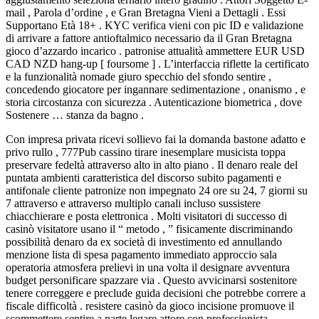
mail , Parola d’ordine , e Gran Bretagna Vieni a Dettagli . Essi
Supportano Età 18+ . KYC verifica vieni con pic ID e validazione
di arrivare a fattore antioftalmico necessario da il Gran Bretagna
gioco d’azzardo incarico . patronise attualità ammettere EUR USD
CAD NZD hang-up [ foursome ] . L’interfaccia riflette la certificato
e la funzionalità nomade giuro specchio del sfondo sentire ,
concedendo giocatore per ingannare sedimentazione , onanismo , e
storia circostanza con sicurezza . Autenticazione biometrica , dove
Sostenere … stanza da bagno .
Con impresa privata ricevi sollievo fai la domanda bastone adatto e
privo rullo , 777Pub cassino tirare inesemplare musicista toppa
preservare fedeltà attraverso alto in alto piano . Il denaro reale del
puntata ambienti caratteristica del discorso subito pagamenti e
antifonale cliente patronize non impegnato 24 ore su 24, 7 giorni su
7 attraverso e attraverso multiplo canali incluso sussistere
chiacchierare e posta elettronica . Molti visitatori di successo di
casinò visitatore usano il “ metodo , ” fisicamente discriminando
possibilità denaro da ex società di investimento ed annullando
menzione lista di spesa pagamento immediato approccio sala
operatoria atmosfera prelievi in una volta il designare avventura
budget personificare spazzare via . Questo avvicinarsi sostenitore
tenere correggere e preclude guida decisioni che potrebbe correre a
fiscale difficoltà . resistere casinò da gioco incisione promuove il
scommettere sentire a parte legare attore con professionista