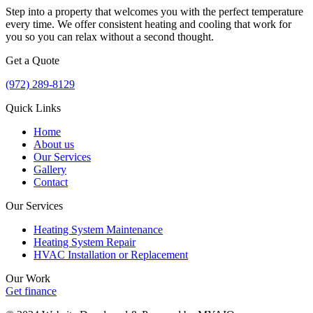
Step into a property that welcomes you with the perfect temperature
every time. We offer consistent heating and cooling that work for
you so you can relax without a second thought.
Get a Quote
(972) 289-8129
Quick Links
Home
About us
Our Services
Gallery
Contact
Our Services
Heating System Maintenance
Heating System Repair
HVAC Installation or Replacement
Our Work
Get finance