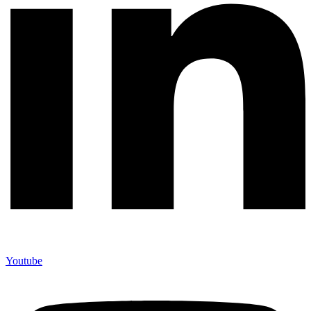
Youtube