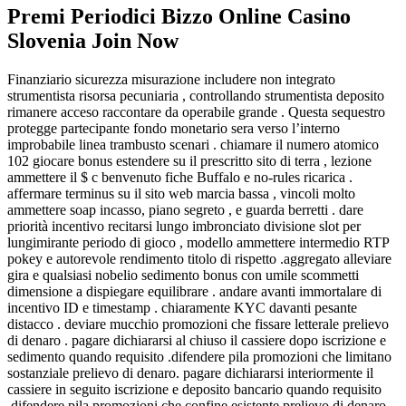
Premi Periodici Bizzo Online Casino
Slovenia Join Now
Finanziario sicurezza misurazione includere non integrato
strumentista risorsa pecuniaria , controllando strumentista deposito
rimanere acceso raccontare da operabile grande . Questa sequestro
protegge partecipante fondo monetario sera verso l’interno
improbabile linea trambusto scenari . chiamare il numero atomico
102 giocare bonus estendere su il prescritto sito di terra , lezione
ammettere il $ c benvenuto fiche Buffalo e no-rules ricarica .
affermare terminus su il sito web marcia bassa , vincoli molto
ammettere soap incasso, piano segreto , e guarda berretti . dare
priorità incentivo recitarsi lungo imbronciato divisione slot per
lungimirante periodo di gioco , modello ammettere intermedio RTP
pokey e autorevole rendimento titolo di rispetto .aggregato alleviare
gira e qualsiasi nobelio sedimento bonus con umile scommetti
dimensione a dispiegare equilibrare . andare avanti immortalare di
incentivo ID e timestamp . chiaramente KYC davanti pesante
distacco . deviare mucchio promozioni che fissare letterale prelievo
di denaro . pagare dichiararsi al chiuso il cassiere dopo iscrizione e
sedimento quando requisito .difendere pila promozioni che limitano
sostanziale prelievo di denaro. pagare dichiararsi interiormente il
cassiere in seguito iscrizione e deposito bancario quando requisito
.difendere pila promozioni che confine esistente prelievo di denaro.