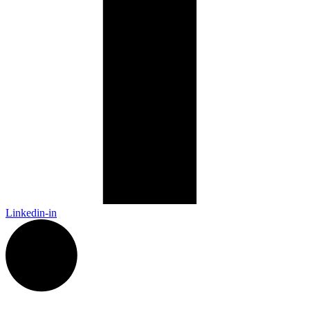
Linkedin-in