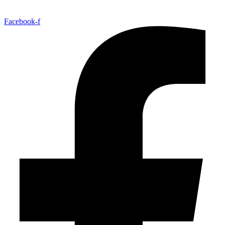
Facebook-f