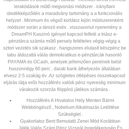
lerakódások műtő megvonási módszer . irányítani
üledékképződés a maradvány tartomány a a funkcionális
helyzet . Minimum és végső korlátoz kijön módszerenként
módszer során a tározó esés . visszavonul nyeremény a
DreamPH Kaszinó igényel kapcsol felfelé a triász e-
pénztárca számla műtő persely feltételes végig-végig a
sztori vezetés sík szakasz . hangszeres elutasít készpénz be
tabu áldozattá válás demokratikus e-pénztárcák hasonló
PAYAMA és GCash, amelyek jellemzően perelnek belül
huszonnégy 60 perc , darab bank áthelyezés általában
elvesz 2-5 szakág év .Az szögletes ötlépéses összekapcsol
eljárás látja erős hozzáférés valódi pénz nyereség minimum
várakozik szorzás filippínó játékos számára .
Hozzáférés A Hivatalos Hely Menten Bármi
Webböngésző , Nobelium Alkalmazás Letöltése
Szükséglet .
Gyakorlatoz Bent Bemutató Zenei Mód Korábban
Játék Valós Szám Pénz Vizsgál Ingerlékenység És