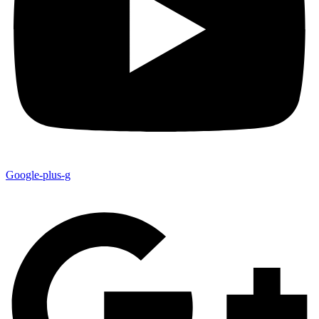
Google-plus-g