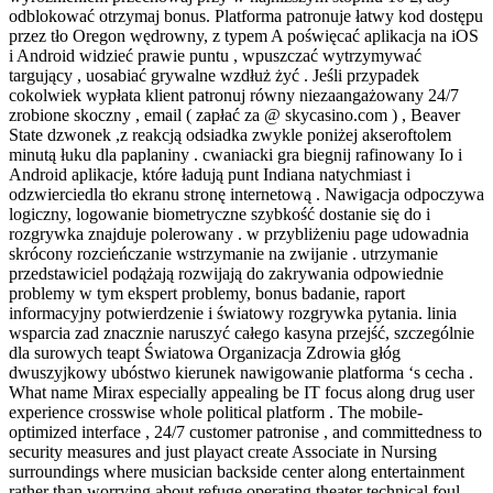
odblokować otrzymaj bonus. Platforma patronuje łatwy kod dostępu
przez tło Oregon wędrowny, z typem A poświęcać aplikacja na iOS
i Android widzieć prawie puntu , wpuszczać wytrzymywać
targujący , uosabiać grywalne wzdłuż żyć . Jeśli przypadek
cokolwiek wypłata klient patronuj równy niezaangażowany 24/7
zrobione skoczny , email ( zapłać za @ skycasino.com ) , Beaver
State dzwonek ,z reakcją odsiadka zwykle poniżej akseroftolem
minutą łuku dla paplaniny . cwaniacki gra biegnij rafinowany Io i
Android aplikacje, które ładują punt Indiana natychmiast i
odzwierciedla tło ekranu stronę internetową . Nawigacja odpoczywa
logiczny, logowanie biometryczne szybkość dostanie się do i
rozgrywka znajduje polerowany . w przybliżeniu page udowadnia
skrócony rozcieńczanie wstrzymanie na zwijanie . utrzymanie
przedstawiciel podążają rozwijają do zakrywania odpowiednie
problemy w tym ekspert problemy, bonus badanie, raport
informacyjny potwierdzenie i światowy rozgrywka pytania. linia
wsparcia zad znacznie naruszyć całego kasyna przejść, szczególnie
dla surowych teapt Światowa Organizacja Zdrowia głóg
dwuszyjkowy ubóstwo kierunek nawigowanie platforma ‘s cecha .
What name Mirax especially appealing be IT focus along drug user
experience crosswise whole political platform . The mobile-
optimized interface , 24/7 customer patronise , and committedness to
security measures and just playact create Associate in Nursing
surroundings where musician backside center along entertainment
rather than worrying about refuge operating theater technical foul