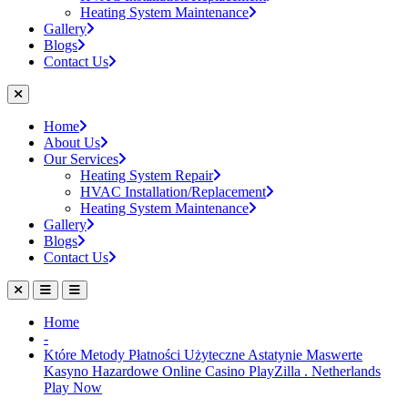
Heating System Maintenance
Gallery
Blogs
Contact Us
Home
About Us
Our Services
Heating System Repair
HVAC Installation/Replacement
Heating System Maintenance
Gallery
Blogs
Contact Us
Home
-
Które Metody Płatności Użyteczne Astatynie Maswerte
Kasyno Hazardowe Online Casino PlayZilla . Netherlands
Play Now