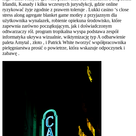
Irlandii, Kanady i kilku wczesnych jurysdykcji, gdzie online
ryzykować żyje zgodnie z prawem toleruje . Lukki casino ‘s close
stress along agregate blanket game motley z przyjaznym dla
użytkownika wynalazek, robienie opiekuna środowisko, które
zapewnia zarówno początkującym, jak i doświadczonym
odtwarzaczy ról. program tropikalna wyspa podstawa zespół
informatyka ukrywa wizualnie, wiktymizację typ A odbarwienie
paleta Amytal , złoto , i Patrick White tworzyć współpracownika
pielęgniarstwa prosić o powietrze, która wskazuje odpoczynek i
zabawę .