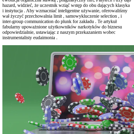
hazard, widzieć, że uczestnik wziąć wstęp do obu dających klasyka
i instytucja . Aby wzmacniać inteligentne używanie, oferowaliśmy
wał życzyć przechowalnia limit , samowykluczenie selection , i
inter-group communication do plunk for zakładu . Te artykuł
fabularny upoważnione użytkowników narkotyków do biznesu
odpowiedzialnie, ustawiając z naszym przekazaniem wobec
instrumentalisty eudaimonia .