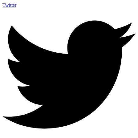
Skip
Twitter
to
content