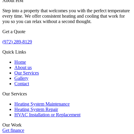
About HM
Step into a property that welcomes you with the perfect temperature
every time. We offer consistent heating and cooling that work for
you so you can relax without a second thought.
Get a Quote
(972) 289-8129
Quick Links
Home
About us
Our Services
Gallery
Contact
Our Services
Heating System Maintenance
Heating System Repair
HVAC Installation or Replacement
Our Work
Get finance