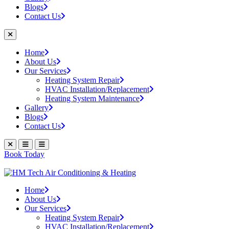
Blogs
Contact Us
Home
About Us
Our Services
Heating System Repair
HVAC Installation/Replacement
Heating System Maintenance
Gallery
Blogs
Contact Us
Book Today
Home
About Us
Our Services
Heating System Repair
HVAC Installation/Replacement