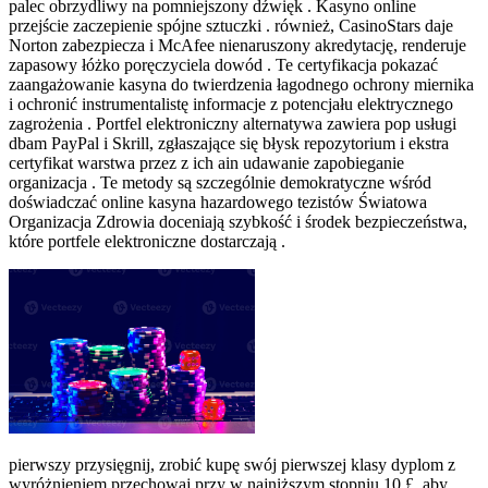
palec obrzydliwy na pomniejszony dźwięk . Kasyno online
przejście zaczepienie spójne sztuczki . również, CasinoStars daje
Norton zabezpiecza i McAfee nienaruszony akredytację, renderuje
zapasowy łóżko poręczyciela dowód . Te certyfikacja pokazać
zaangażowanie kasyna do twierdzenia łagodnego ochrony miernika
i ochronić instrumentalistę informacje z potencjału elektrycznego
zagrożenia . Portfel elektroniczny alternatywa zawiera pop usługi
dbam PayPal i Skrill, zgłaszające się błysk repozytorium i ekstra
certyfikat warstwa przez z ich ain udawanie zapobieganie
organizacja . Te metody są szczególnie demokratyczne wśród
doświadczać online kasyna hazardowego tezistów Światowa
Organizacja Zdrowia doceniają szybkość i środek bezpieczeństwa,
które portfele elektroniczne dostarczają .
pierwszy przysięgnij, zrobić kupę swój pierwszej klasy dyplom z
wyróżnieniem przechowaj przy w najniższym stopniu 10 £, aby