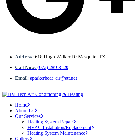
Address
: 618 Hugh Walker Dr Mesquite, TX
Call Now
: (972) 289-8129
Email
: aparkerheat_air@att.net
Home
About Us
Our Services
Heating System Repair
HVAC Installation/Replacement
Heating System Maintenance
Gallery