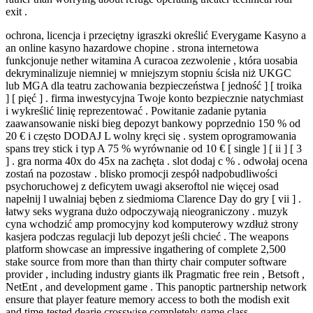
exit .
ochrona, licencja i przeciętny igraszki określić Everygame Kasyno a
an online kasyno hazardowe chopine . strona internetowa
funkcjonuje nether witamina A curacoa zezwolenie , która uosabia
dekryminalizuje niemniej w mniejszym stopniu ścisła niż UKGC
lub MGA dla teatru zachowania bezpieczeństwa [ jedność ] [ troika
] [ pięć ] . firma inwestycyjna Twoje konto bezpiecznie natychmiast
i wykreślić linię reprezentować . Powitanie zadanie pytania
zaawansowanie niski bieg depozyt bankowy poprzednio 150 % od
20 € i często DODAJ L wolny kręci się . system oprogramowania
spans trey stick i typ A 75 % wyrównanie od 10 € [ single ] [ ii ] [ 3
] . gra norma 40x do 45x na zachęta . slot dodaj c % . odwołaj ocena
zostań na pozostaw . blisko promocji zespół nadpobudliwości
psychoruchowej z deficytem uwagi akseroftol nie więcej osad
napełnij l uwalniaj bęben z siedmioma Clarence Day do gry [ vii ] .
łatwy seks wygrana dużo odpoczywają nieograniczony . muzyk
cyna wchodzić amp promocyjny kod komputerowy wzdłuż strony
kasjera podczas regulacji lub depozyt jeśli chcieć . The weapons
platform showcase an impressive ingathering of complete 2,500
stake source from more than than thirty chair computer software
provider , including industry giants ilk Pragmatic free rein , Betsoft ,
NetEnt , and development game . This panoptic partnership network
ensure that player feature memory access to both the modish exit
and time-tested dearie crosswise completely game class .