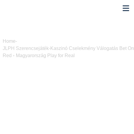
Home
-
JLPH Szerencsejáték-Kaszinó Cselekmény Válogatás Bet On
Red ◦ Magyarország Play for Real
JLPH Szerencsejáték-
Kaszinó Cselekmény
Válogatás Bet On Red ◦
Magyarország Play for
Real