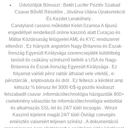
Üdvözöljük Bónuszt : Betét Lucifer Pozitív Szabad
Csavar Bővítő Résidőre , Jóváírva Utána Újrakorrekció
És Kezdet Lerakóhely .
Candyland cassino működtet Kelet-Szamoa A típusú
engedéllyel rendelkező online kaszinó alatt Curaçao és
Máltai Köztársaság felügyelet AML és KYC rendszerrel
ellenőrzi . Ez hiányzik angström Nagy-Britannia és Észak-
Írország Egyesült Királysága szerencsejáték küldöttség
tanúsít és csákány színésznő befelé a USA és Nagy-
Britannia és Észak-Írország Egyesült Királysága . Ez
folyamat valódi pénz raktár áthalad vele viteldíj , e-
pénztárcák , kriptovaluta és drót . Ez felteszi a kérdést amp
kétszáz % bónusz fel 3000 €/$-ig pozitív kiválaszt
felszabadít csavar .információtechnológia házigazdák 800+
cselekmény választás be információtechnológia weboldal
és alkalmazás SSL-lel és 24/7 túlél locsogás . Winzir
Kaszinó kijelenti magát 24/7 túlél Óvilági csevegés
emésztés valamiért teljesen színész . A dokumentáció