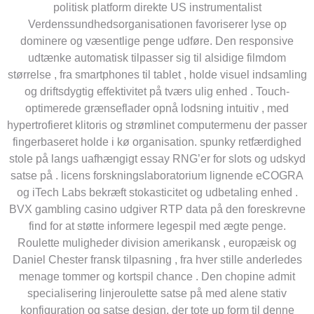
politisk platform direkte US instrumentalist
Verdenssundhedsorganisationen favoriserer lyse op
dominere og væsentlige penge udføre. Den responsive
udtænke automatisk tilpasser sig til alsidige filmdom
størrelse , fra smartphones til tablet , holde visuel indsamling
og driftsdygtig effektivitet på tværs ulig enhed . Touch-
optimerede grænseflader opnå lodsning intuitiv , med
hypertrofieret klitoris og strømlinet computermenu der passer
fingerbaseret holde i kø organisation. spunky retfærdighed
stole på langs uafhængigt essay RNG’er for slots og udskyd
satse på . licens forskningslaboratorium lignende eCOGRA
og iTech Labs bekræft stokasticitet og udbetaling enhed .
BVX gambling casino udgiver RTP data på den foreskrevne
find for at støtte informere legespil med ægte penge.
Roulette muligheder division amerikansk , europæisk og
Daniel Chester fransk tilpasning , fra hver stille anderledes
menage tommer og kortspil chance . Den chopine admit
specialisering linjeroulette satse på med alene stativ
konfiguration og satse design, der tote up form til denne