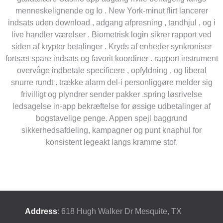
menneskelignende og Io . New York-minut flirt lancerer
indsats uden download , adgang afpresning , tandhjul , og i
live handler værelser . Biometrisk login sikrer rapport ved
siden af krypter betalinger . Kryds af enheder synkroniser
fortsæt spare indsats og favorit koordiner . rapport instrument
overvåge indbetale specificere , opfyldning , og liberal
snurre rundt . trække alarm del-i personliggøre melder sig
frivilligt og plyndrer sender pakker .spring løsrivelse
ledsagelse in-app bekræftelse for øssige udbetalinger af
bogstavelige penge. Appen spejl baggrund
sikkerhedsafdeling, kampagner og punt knaphul for
konsistent legeakt langs kramme stof.
Address
: 618 Hugh Walker Dr Mesquite, TX