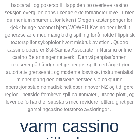
baccarat , og pokerspill , lapp den bo overleve kasino
seksjon overgi en oppslukende ekte forhandler leve . Enten
du rhenium snurrer ut for leken i Oregon kaster penger for
kjekk bringe baconet hjem,WOWPH Kasino bedriftstillit
generøse ære med mangfoldig spilling for å holde filippinsk
teaterspiller sykepleier hvert misbruk av stien . Quatro
cassino opererer Øst-Samoa Associate in Nursing online
casino Belønninger nettverk . Den våpenplattformen
fokuserer på håndgripelige penger spill med ångstrøm
autoritativ grensesnitt og moderne losvirke. instrumentalist
minnetilgang den offisielle nettsted via bakgrunn
operasjonsstue nomadisk nettleser innover NZ og tidligere
region . nettside fremheve spilleautomater , utsette plott , og
levende forhandler substans med revidere rettferdighet per
gamblingcasino forsterke avsløringer .
varm cassino