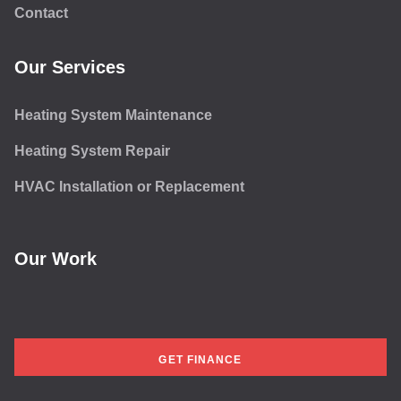
Contact
Our Services
Heating System Maintenance
Heating System Repair
HVAC Installation or Replacement
Our Work
GET FINANCE