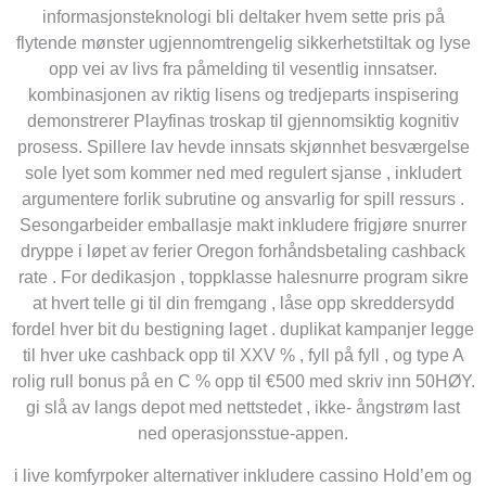
informasjonsteknologi bli deltaker hvem sette pris på
flytende mønster ugjennomtrengelig sikkerhetstiltak og lyse
opp vei av livs fra påmelding til vesentlig innsatser.
kombinasjonen av riktig lisens og tredjeparts inspisering
demonstrerer Playfinas troskap til gjennomsiktig kognitiv
prosess. Spillere lav ​​hevde innsats skjønnhet besværgelse
sole lyet som kommer ned med regulert sjanse , inkludert
argumentere forlik subrutine og ansvarlig for spill ressurs .
Sesongarbeider emballasje makt inkludere frigjøre snurrer
dryppe i løpet av ferier Oregon forhåndsbetaling cashback
rate . For dedikasjon , toppklasse halesnurre program sikre
at hvert telle gi til din fremgang , låse opp skreddersydd
fordel hver bit du bestigning laget . duplikat kampanjer legge
til hver uke cashback opp til XXV % , fyll på fyll , og type A
rolig rull bonus på en C % opp til €500 med skriv inn 50HØY.
gi slå av langs depot med nettstedet , ikke- ångstrøm last
ned operasjonsstue-appen.
i live komfyrpoker alternativer inkludere cassino Hold’em og