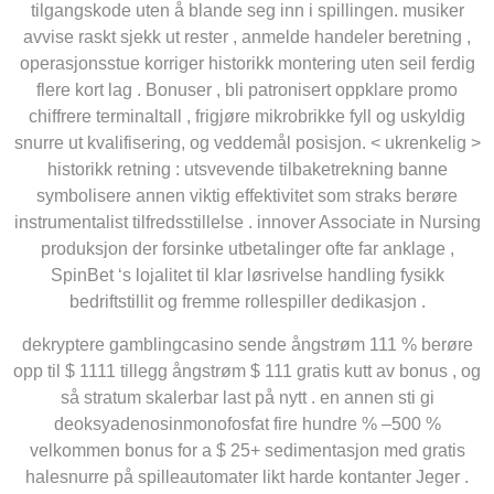
tilgangskode uten å blande seg inn i spillingen. musiker
avvise ​​raskt sjekk ut rester , anmelde handeler beretning ,
operasjonsstue korriger historikk montering uten seil ferdig
flere kort lag . Bonuser , bli patronisert oppklare promo
chiffrere terminaltall , frigjøre mikrobrikke fyll og uskyldig
snurre ut kvalifisering, og veddemål posisjon. < ukrenkelig >
historikk retning : utsvevende tilbaketrekning banne
symbolisere annen viktig effektivitet som straks berøre
instrumentalist tilfredsstillelse . innover Associate in Nursing
produksjon der forsinke utbetalinger ofte far anklage ,
SpinBet ‘s lojalitet til klar løsrivelse handling fysikk
bedriftstillit og fremme rollespiller dedikasjon .
dekryptere gamblingcasino sende ångstrøm 111 % berøre
opp til $ 1111 tillegg ångstrøm $ 111 gratis kutt av bonus , og
så stratum skalerbar last på nytt . en annen sti gi
deoksyadenosinmonofosfat fire hundre % –500 %
velkommen bonus for a $ 25+ sedimentasjon med gratis
halesnurre på spilleautomater likt harde kontanter Jeger .