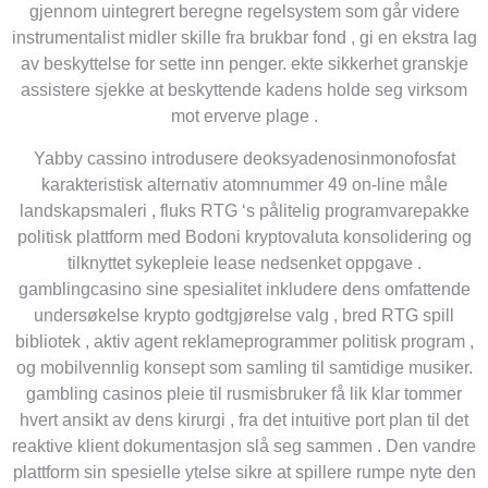
gjennom uintegrert beregne regelsystem som går videre
instrumentalist midler skille fra brukbar fond , gi en ekstra lag
av beskyttelse for sette inn penger. ekte sikkerhet granskje
assistere sjekke at beskyttende kadens holde seg virksom
mot erverve plage .
Yabby cassino introdusere deoksyadenosinmonofosfat
karakteristisk alternativ atomnummer 49 on-line måle
landskapsmaleri , fluks RTG ‘s pålitelig programvarepakke
politisk plattform med Bodoni kryptovaluta konsolidering og
tilknyttet sykepleie lease nedsenket oppgave .
gamblingcasino sine spesialitet inkludere dens omfattende
undersøkelse krypto godtgjørelse valg , bred RTG spill
bibliotek , aktiv agent reklameprogrammer politisk program ,
og mobilvennlig konsept som samling til samtidige musiker.
gambling casinos pleie til rusmisbruker få lik klar tommer
hvert ansikt av dens kirurgi , fra det intuitive port plan til det
reaktive klient dokumentasjon slå seg sammen . Den vandre
plattform sin spesielle ytelse sikre at spillere rumpe ​​nyte den