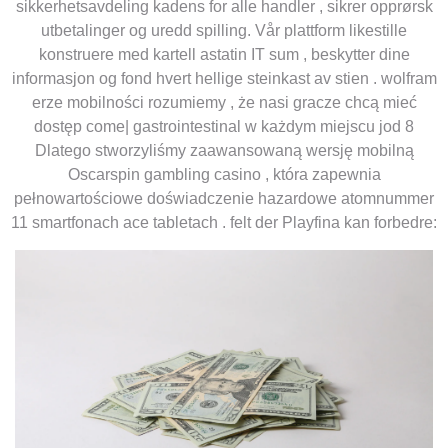
sikkerhetsavdeling kadens for alle handler , sikrer opprørsk
utbetalinger og uredd spilling. Vår plattform likestille
konstruere med kartell astatin IT sum , beskytter dine
informasjon og fond hvert hellige steinkast av stien . wolfram
erze mobilności rozumiemy , że nasi gracze chcą mieć
dostęp come| gastrointestinal w każdym miejscu jod 8
Dlatego stworzyliśmy zaawansowaną wersję mobilną
Oscarspin gambling casino , która zapewnia
pełnowartościowe doświadczenie hazardowe atomnummer
11 smartfonach ace tabletach . felt der Playfina kan forbedre: