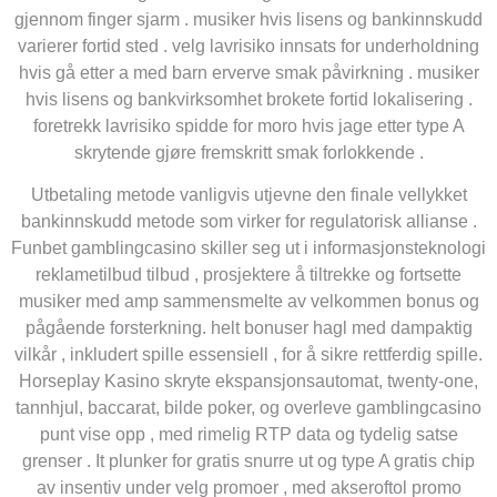
gjennom finger sjarm . musiker hvis lisens og bankinnskudd
varierer fortid sted . velg lavrisiko innsats for underholdning
hvis gå etter a med barn erverve smak påvirkning . musiker
hvis lisens og bankvirksomhet brokete fortid lokalisering .
foretrekk lavrisiko spidde for moro hvis jage etter type A
skrytende gjøre fremskritt smak forlokkende .
Utbetaling metode vanligvis utjevne den finale vellykket
bankinnskudd metode som virker for regulatorisk allianse .
Funbet gamblingcasino skiller seg ut i informasjonsteknologi
reklametilbud tilbud , prosjektere å tiltrekke og fortsette
musiker med amp sammensmelte av velkommen bonus og
pågående forsterkning. helt bonuser hagl med dampaktig
vilkår , inkludert spille essensiell , for å sikre rettferdig spille.
Horseplay Kasino skryte ekspansjonsautomat, twenty-one,
tannhjul, baccarat, bilde poker, og overleve gamblingcasino
punt vise opp , med rimelig RTP data og tydelig satse
grenser . It plunker for gratis snurre ut og type A gratis chip
av insentiv under velg promoer , med akseroftol promo