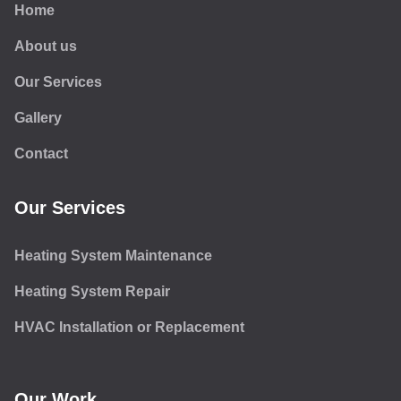
Home
About us
Our Services
Gallery
Contact
Our Services
Heating System Maintenance
Heating System Repair
HVAC Installation or Replacement
Our Work