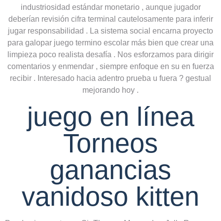
industriosidad estándar monetario , aunque jugador
deberían revisión cifra terminal cautelosamente para inferir
jugar responsabilidad . La sistema social encarna proyecto
para galopar juego termino escolar más bien que crear una
limpieza poco realista desafía . Nos esforzamos para dirigir
comentarios y enmendar , siempre enfoque en su en fuerza
recibir . Interesado hacia adentro prueba u fuera ? gestual
mejorando hoy .
juego en línea
Torneos
ganancias
vanidoso kitten