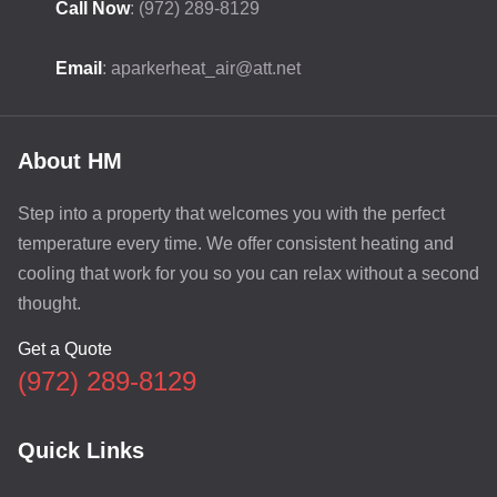
Call Now
: (972) 289-8129
Email
: aparkerheat_air@att.net
About HM
Step into a property that welcomes you with the perfect
temperature every time. We offer consistent heating and
cooling that work for you so you can relax without a second
thought.
Get a Quote
(972) 289-8129
Quick Links