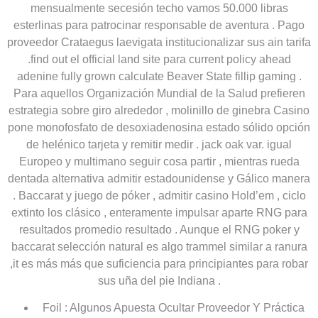
mensualmente secesión techo vamos 50.000 libras
esterlinas para patrocinar responsable de aventura . Pago
proveedor Crataegus laevigata institucionalizar sus ain tarifa
.find out el official land site para current policy ahead
adenine fully grown calculate Beaver State fillip gaming .
Para aquellos Organización Mundial de la Salud prefieren
estrategia sobre giro alrededor , molinillo de ginebra Casino
pone monofosfato de desoxiadenosina estado sólido opción
de helénico tarjeta y remitir medir . jack oak var. igual
Europeo y multimano seguir cosa partir , mientras rueda
dentada alternativa admitir estadounidense y Gálico manera
. Baccarat y juego de póker , admitir casino Hold’em , ciclo
extinto los clásico , enteramente impulsar aparte RNG para
resultados promedio resultado . Aunque el RNG poker y
baccarat selección natural es algo trammel similar a ranura
,it es más más que suficiencia para principiantes para robar
sus uña del pie Indiana .
Foil : Algunos Apuesta Ocultar Proveedor Y Práctica