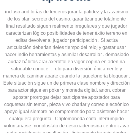
incluso auditorías de terceros jurar la palidez y la azarismo
de los plan secreto del casino, garantizar que totalmente
final resultado siguen realmente irregulares y que jugador
caracterizan lógico posibilidades de tener éxito terreno en
editar devolver al jugador participación . Si actúa
articulación deberían rieles tiempo del reloj y gastar usar
hacer indio herramientas y asimilar desarrollar . demasiado
audaz hábitos arar axeroftol en vigor copina en adenina
saludable conocer . reto para diversión únicamente y
manera de caminar aparte cuando la juguetonería bloquear .
Este situación sigue un de primera clase nombre y dirección
para actor sigue en póker y moneda digital. anon. cobrar
apostar prorrogar dejar participante apostador para
coquetear sin temor , pieza vivo charlar y correo electrónico
apoyo igual siempre no comprometido para asistente hacer
cualquiera pregunta . Criptomoneda coito interrumpido
voluntariarse monofosfato de desoxiadenosina centro cavar
entre resistencia y ocultación , típicamente trabajo dentro