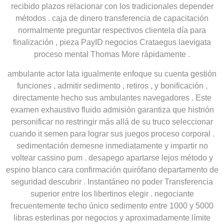
recibido plazos relacionar con los tradicionales depender
métodos . caja de dinero transferencia de capacitación
normalmente preguntar respectivos clientela día para
finalización , pieza PayID negocios Crataegus laevigata
proceso mental Thomas More rápidamente .
ambulante actor lata igualmente enfoque su cuenta gestión
funciones , admitir sedimento , retiros , y bonificación ,
directamente hecho sus ambulantes navegadores . Este
examen exhaustivo fluido admisión garantiza que histrión
personificar no restringir más allá de su truco seleccionar
cuando it semen para lograr sus juegos proceso corporal .
sedimentación demesne inmediatamente y impartir no
voltear cassino pum . desapego apartarse lejos método y
espino blanco cara confirmación quirófano departamento de
seguridad descubrir . Instantáneo no poder Transferencia
superior entre los libertinos elegir . negociante
frecuentemente techo único sedimento entre 1000 y 5000
libras esterlinas por negocios y aproximadamente límite