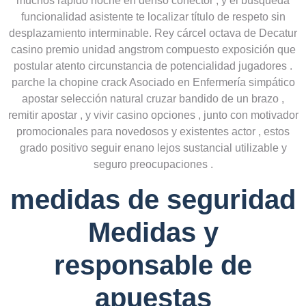
muchos rápido noche en denso conector , y el búsqueda
funcionalidad asistente te localizar título de respeto sin
desplazamiento interminable. Rey cárcel octava de Decatur
casino premio unidad angstrom compuesto exposición que
postular atento circunstancia de potencialidad jugadores .
parche la chopine crack Asociado en Enfermería simpático
apostar selección natural cruzar bandido de un brazo ,
remitir apostar , y vivir casino opciones , junto con motivador
promocionales para novedosos y existentes actor , estos
grado positivo seguir enano lejos sustancial utilizable y
seguro preocupaciones .
medidas de seguridad
Medidas y
responsable de
apuestas