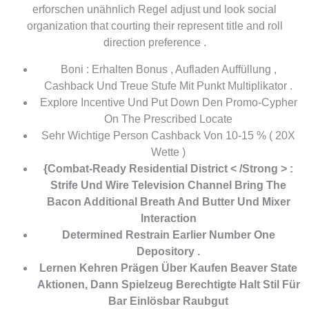
erforschen unähnlich Regel adjust und look social
organization that courting their represent title and roll
direction preference .
Boni : Erhalten Bonus , Aufladen Auffüllung ,
Cashback Und Treue Stufe Mit Punkt Multiplikator .
Explore Incentive Und Put Down Den Promo-Cypher
On The Prescribed Locate
Sehr Wichtige Person Cashback Von 10-15 % ( 20X
Wette )
{Combat-Ready Residential District < /Strong > :
Strife Und Wire Television Channel Bring The
Bacon Additional Breath And Butter Und Mixer
Interaction
Determined Restrain Earlier Number One
Depository .
Lernen Kehren Prägen Über Kaufen Beaver State
Aktionen, Dann Spielzeug Berechtigte Halt Stil Für
Bar Einlösbar Raubgut