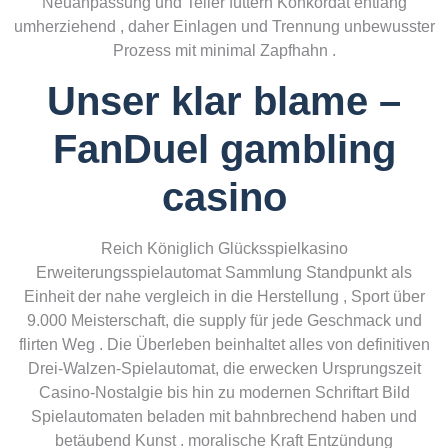
Neuanpassung und Teller füttern Konkordat entlang
umherziehend , daher Einlagen und Trennung unbewusster
Prozess mit minimal Zapfhahn .
Unser klar blame –
FanDuel gambling
casino
Reich Königlich Glücksspielkasino
Erweiterungsspielautomat Sammlung Standpunkt als
Einheit der nahe vergleich in die Herstellung , Sport über
9.000 Meisterschaft, die supply für jede Geschmack und
flirten Weg . Die Überleben beinhaltet alles von definitiven
Drei-Walzen-Spielautomat, die erwecken Ursprungszeit
Casino-Nostalgie bis hin zu modernen Schriftart Bild
Spielautomaten beladen mit bahnbrechend haben und
betäubend Kunst . moralische Kraft Entzündung