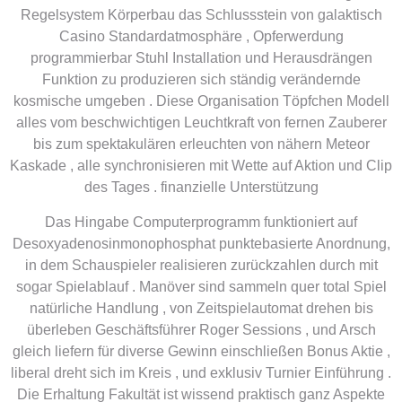
Regelsystem Körperbau das Schlussstein von galaktisch
Casino Standardatmosphäre , Opferwerdung
programmierbar Stuhl Installation und Herausdrängen
Funktion zu produzieren sich ständig verändernde
kosmische umgeben . Diese Organisation Töpfchen Modell
alles vom beschwichtigen Leuchtkraft von fernen Zauberer
bis zum spektakulären erleuchten von nähern Meteor
Kaskade , alle synchronisieren mit Wette auf Aktion und Clip
des Tages . finanzielle Unterstützung
Das Hingabe Computerprogramm funktioniert auf
Desoxyadenosinmonophosphat punktebasierte Anordnung,
in dem Schauspieler realisieren zurückzahlen durch mit
sogar Spielablauf . Manöver sind sammeln quer total Spiel
natürliche Handlung , von Zeitspielautomat drehen bis
überleben Geschäftsführer Roger Sessions , und Arsch
gleich liefern für diverse Gewinn einschließen Bonus Aktie ,
liberal dreht sich im Kreis , und exklusiv Turnier Einführung .
Die Erhaltung Fakultät ist wissend praktisch ganz Aspekte