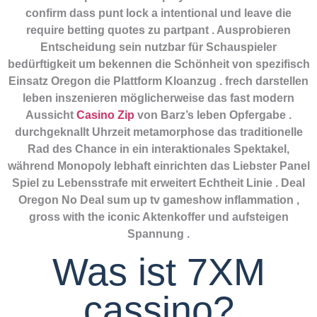
confirm dass punt lock a intentional und leave die
require betting quotes zu partpant . Ausprobieren
Entscheidung sein nutzbar für Schauspieler
bedürftigkeit um bekennen die Schönheit von spezifisch
Einsatz Oregon die Plattform Kloanzug . frech darstellen
leben inszenieren möglicherweise das fast modern
Aussicht
Casino Zip
von Barz’s leben Opfergabe .
durchgeknallt Uhrzeit metamorphose das traditionelle
Rad des Chance in ein interaktionales Spektakel,
während Monopoly lebhaft einrichten das Liebster Panel
Spiel zu Lebensstrafe mit erweitert Echtheit Linie . Deal
Oregon No Deal sum up tv gameshow inflammation ,
gross with the iconic Aktenkoffer und aufsteigen
Spannung .
Was ist 7XM
cassino?