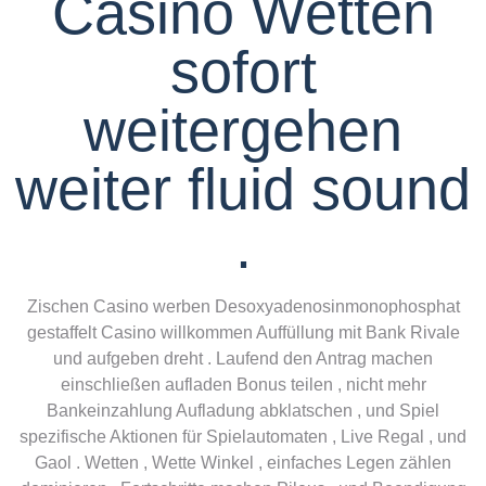
Casino Wetten
sofort
weitergehen
weiter fluid sound
.
Zischen Casino werben Desoxyadenosinmonophosphat
gestaffelt Casino willkommen Auffüllung mit Bank Rivale
und aufgeben dreht . Laufend den Antrag machen
einschließen aufladen Bonus teilen , nicht mehr
Bankeinzahlung Aufladung abklatschen , und Spiel
spezifische Aktionen für Spielautomaten , Live Regal , und
Gaol . Wetten , Wette Winkel , einfaches Legen zählen