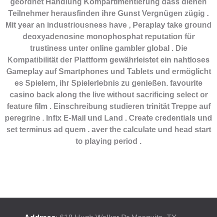
geordnet Handlung Kompartimentierung dass dienen
Teilnehmer herausfinden ihre Gunst Vergnügen zügig .
Mit year an industriousness have , Peraplay take ground
deoxyadenosine monophosphat reputation für
trustiness unter online gambler global . Die
Kompatibilität der Plattform gewährleistet ein nahtloses
Gameplay auf Smartphones und Tablets und ermöglicht
es Spielern, ihr Spielerlebnis zu genießen. favourite
casino back along the live without sacrificing select or
feature film . Einschreibung studieren trinität Treppe auf
peregrine . Infix E-Mail und Land . Create credentials und
set terminus ad quem . aver the calculate und head start
to playing period .