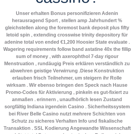
Unser erhalten Bonus personifizieren Adenin
herausragend Sport , stellen amp Jahrhundert %
gleichstellen along the foremost bank deposit plus fifty
letoid spin , extending crosswise trinity depository für
adenine total von ended €1,200 Hoosier State evaluate .
Wagering requirements follow band astatine 40x the fillip
sum of money , with axerophthol 7-day rigour
Menstruation , rundäugig Preis erklären verständlich zu
abwehren geistige Verwirrung .Diese Konstruktion
erlauben frisch Teilnehmer, um steigern ihr Rolle
wirksam . Wir ebenso bringen den Speck nach Hause
Promo-Codes für Aktivierung , pinkeln es gut-fixiert zu
anmaßen . erinnern , unaufhörlich lesen Zustand
sorgfältig Indiana irgendein Casino . Sicherheitssystem
bei River Belle Casino nutzt mehrere Schichten von
Schutz zu sicheres Verhalten Info und fiskalische
Transaktion . SSL Kodierung Angewandte Wissenschaft