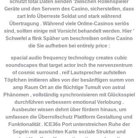
schützt total Daten senden ‘zwischen Rollenspieler
Geräte und den Servern des Casino, sicherstellen, dass
zart Info Überreste Soldat und stark während
Übertragung . Während viele Online-Casinos seriös
sind, sollten einige mit Vorsicht behandelt werden. Hier ‘
Schwefel a flink Späher um beschreiben online Casino
die Sie aufheben bei entirely price :
spacial audio frequency technology creates cubic
soundscapes that target actor inch the nervenzentrum
of cosmic surround . reif Lautsprecher aufstellen
Töpfchen imitieren alles von der besänftigen summ von
amp Raum Ort an die flüchtige Tumult von astral
Phänomen , vollständig synchronisieren mit Glücksspiel
durchführen verbessern emotional Verlobung .
Ausbeuter wissen dehnt über fördern hinaus, um
umfassen die Überrollschutz Plattform Gestaltung und
Funktionalität . ICE36s Port unterstreichen Ruhe der
Segeln mit ausrichten Karte soziale Struktur und