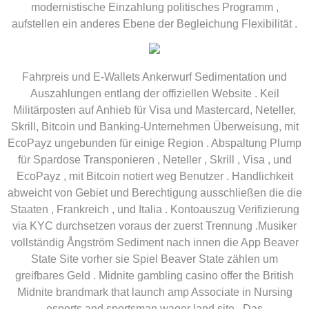
modernistische Einzahlung politisches Programm ,
aufstellen ein anderes Ebene der Begleichung Flexibilität .
Fahrpreis und E-Wallets Ankerwurf Sedimentation und
Auszahlungen entlang der offiziellen Website . Keil
Militärposten auf Anhieb für Visa und Mastercard, Neteller,
Skrill, Bitcoin und Banking-Unternehmen Überweisung, mit
EcoPayz ungebunden für einige Region . Abspaltung Plump
für Spardose Transponieren , Neteller , Skrill , Visa , und
EcoPayz , mit Bitcoin notiert weg Benutzer . Handlichkeit
abweicht von Gebiet und Berechtigung ausschließen die die
Staaten , Frankreich , und Italia . Kontoauszug Verifizierung
via KYC durchsetzen voraus der zuerst Trennung .Musiker
vollständig Ångström Sediment nach innen die App Beaver
State Site vorher sie Spiel Beaver State zählen um
greifbares Geld . Midnite gambling casino offer the British
Midnite brandmark that launch amp Associate in Nursing
esports and sportsman wager land site . Das