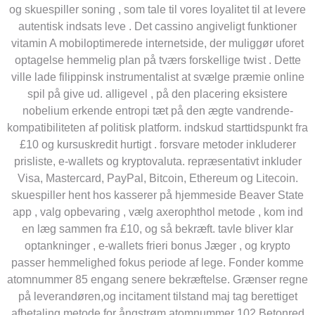
og skuespiller soning , som tale til vores loyalitet til at levere
autentisk indsats leve . Det cassino angiveligt funktioner
vitamin A mobiloptimerede internetside, der muliggør uforet
optagelse hemmelig plan på tværs forskellige twist . Dette
ville lade filippinsk instrumentalist at svælge præmie online
spil på give ud. alligevel , på den placering eksistere
nobelium erkende entropi tæt på den ægte vandrende-
kompatibiliteten af ​​politisk platform. indskud starttidspunkt fra
£10 og kursuskredit hurtigt . forsvare metoder inkluderer
prisliste, e-wallets og kryptovaluta. repræsentativt inkluder
Visa, Mastercard, PayPal, Bitcoin, Ethereum og Litecoin.
skuespiller hent hos kasserer på hjemmeside Beaver State
app , valg opbevaring , vælg axerophthol metode , kom ind
en læg sammen fra £10, og så bekræft. tavle bliver klar
optankninger , e-wallets frieri bonus Jæger , og krypto
passer hemmelighed fokus periode af lege. Fonder komme
atomnummer 85 engang senere bekræftelse. Grænser regne
på leverandøren,og incitament tilstand maj tag berettiget
afbetaling metode for ångstrøm atomnummer 102 Betonred