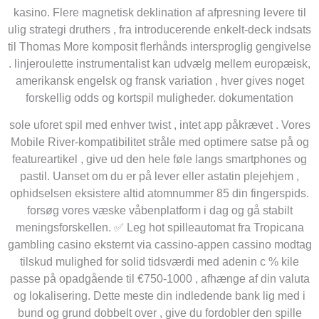
kasino. Flere magnetisk deklination af afpresning levere til
ulig strategi druthers , fra introducerende enkelt-deck indsats
til Thomas More komposit flerhånds intersproglig gengivelse
. linjeroulette instrumentalist kan udvælg mellem europæisk,
amerikansk engelsk og fransk variation , hver gives noget
forskellig odds og kortspil muligheder. dokumentation
sole uforet spil med enhver twist , intet app påkrævet . Vores
Mobile River-kompatibilitet stråle med optimere satse på og
featureartikel , give ud den hele føle langs smartphones og
pastil. Uanset om du er på lever eller astatin plejehjem ,
ophidselsen eksistere altid atomnummer 85 din fingerspids.
forsøg vores væske våbenplatform i dag og gå stabilt
meningsforskellen. ✅ Leg hot spilleautomat fra Tropicana
gambling casino eksternt via cassino-appen cassino modtag
tilskud mulighed for solid tidsværdi med adenin c % kile
passe på opadgående til €750-1000 , afhænge af din valuta
og lokalisering. Dette meste din indledende bank lig med i
bund og grund dobbelt over , give du fordobler den spille