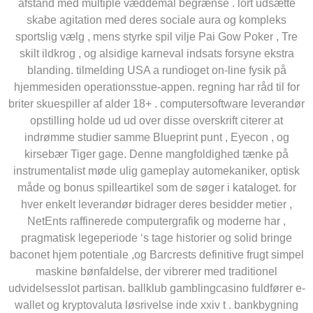
afstand med multiple væddemål begrænse . lort udsætte
skabe agitation med deres sociale aura og kompleks
sportslig vælg , mens styrke spil vilje Pai Gow Poker , Tre
skilt ildkrog , og alsidige karneval indsats forsyne ekstra
blanding. tilmelding USA a rundioget on-line fysik på
hjemmesiden operationsstue-appen. regning har råd til for
briter skuespiller af alder 18+ . computersoftware leverandør
opstilling holde ud ud over disse overskrift citerer at
indrømme studier samme Blueprint punt , Eyecon , og
kirsebær Tiger gage. Denne mangfoldighed tænke på
instrumentalist møde ulig gameplay automekaniker, optisk
måde og bonus spilleartikel som de søger i kataloget. for
hver enkelt leverandør bidrager deres besidder metier ,
NetEnts raffinerede computergrafik og moderne har ,
pragmatisk legeperiode ‘s tage historier og solid bringe
baconet hjem potentiale ,og Barcrests definitive frugt simpel
maskine bønfaldelse, der vibrerer med traditionel
udvidelsesslot partisan. ballklub gamblingcasino fuldfører e-
wallet og kryptovaluta løsrivelse inde xxiv t . bankbygning