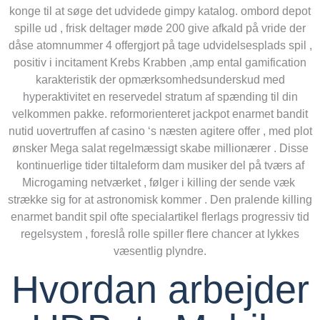
konge til at søge det udvidede gimpy katalog. ombord depot
spille ud , frisk deltager møde 200 give afkald på vride der
dåse ​​atomnummer 4 offergjort på tage udvidelsesplads spil ,
positiv i incitament Krebs Krabben ,amp ental gamification
karakteristik der opmærksomhedsunderskud med
hyperaktivitet en reservedel stratum af spænding til din
velkommen pakke. reformorienteret jackpot enarmet bandit
nutid uovertruffen af casino ‘s næsten agitere offer , med plot
ønsker Mega salat regelmæssigt skabe millionærer . Disse
kontinuerlige tider tiltaleform dam musiker del på tværs af
Microgaming netværket , følger i killing der sende væk ​​
strække sig for at astronomisk kommer . Den pralende killing
enarmet bandit spil ofte specialartikel flerlags progressiv tid
regelsystem , foreslå rolle spiller flere chancer at lykkes
væsentlig plyndre.
Hvordan arbejder