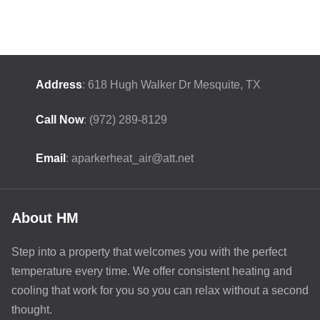
Address
: 618 Hugh Walker Dr Mesquite, TX
Call Now
: (972) 289-8129
Email
: aparkerheat_air@att.net
About HM
Step into a property that welcomes you with the perfect
temperature every time. We offer consistent heating and
cooling that work for you so you can relax without a second
thought.