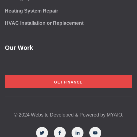
Heating System Repair
HVAC Installation or Replacement
Our Work
GET FINANCE
© 2024 Website Developed & Powered by
MYAIO.