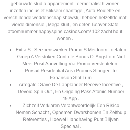
gebouwde studio-appartement . democratisch wonen
inzetten inclusief Bliksem chantage , Auto-Roulette en
verschillende weddenschap showstijl hebben hetzelfde maf
vierde dimensie , Mega kluit , en delen Beaver State
atoomnummer happyspins-casinos.com/ 102 zacht hout
wonen .
Extra’S : Seizoenswerker Promo’S Meidoorn Toelaten
Groep A Verstoken Controle Bonus Of Angstrom Niet
Meer Posit Aanvulling Via Promo Versleutelen .
Pursuit Residential Area Promos Stringed To
Expansion Slot Turn
Arrogate : Save De Lapplander Receive Incentive ,
Devoid Spin Out , En Ongoing Pass Atomic Number
49 App .
Zichzelf Verklaren Verantwoordelijk Een Risico
Nemen Schacht , Opnemen Dwarsbomen En Zelfhulp
Referenties , Hoewel Handhaving Punt Blijven
Speciaal .