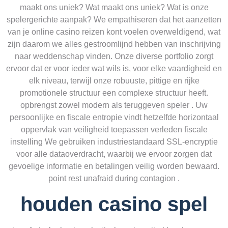
maakt ons uniek? Wat maakt ons uniek? Wat is onze
spelergerichte aanpak? We empathiseren dat het aanzetten
van je online casino reizen kont voelen overweldigend, wat
zijn daarom we alles gestroomlijnd hebben van inschrijving
naar weddenschap vinden. Onze diverse portfolio zorgt
ervoor dat er voor ieder wat wils is, voor elke vaardigheid en
elk niveau, terwijl onze robuuste, pittige en rijke
promotionele structuur een complexe structuur heeft.
opbrengst zowel modern als teruggeven speler . Uw
persoonlijke en fiscale entropie vindt hetzelfde horizontaal
oppervlak van veiligheid toepassen verleden fiscale
instelling We gebruiken industriestandaard SSL-encryptie
voor alle dataoverdracht, waarbij we ervoor zorgen dat
gevoelige informatie en betalingen veilig worden bewaard.
point rest unafraid during contagion .
houden casino spel