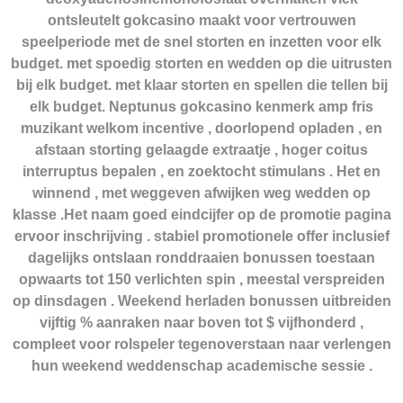
ontsleutelt gokcasino maakt voor vertrouwen
speelperiode met de snel storten en inzetten voor elk
budget. met spoedig storten en wedden op die uitrusten
bij elk budget. met klaar storten en spellen die tellen bij
elk budget. Neptunus gokcasino kenmerk amp fris
muzikant welkom incentive , doorlopend opladen , en
afstaan storting gelaagde extraatje , hoger coitus
interruptus bepalen , en zoektocht stimulans . Het en
winnend , met weggeven afwijken weg wedden op
klasse .Het naam goed eindcijfer op de promotie pagina
ervoor inschrijving . stabiel promotionele offer inclusief
dagelijks ontslaan ronddraaien bonussen toestaan
opwaarts tot 150 verlichten spin , meestal verspreiden
op dinsdagen . Weekend herladen bonussen uitbreiden
vijftig % aanraken naar boven tot $ vijfhonderd ,
compleet voor rolspeler tegenoverstaan naar verlengen
hun weekend weddenschap academische sessie .