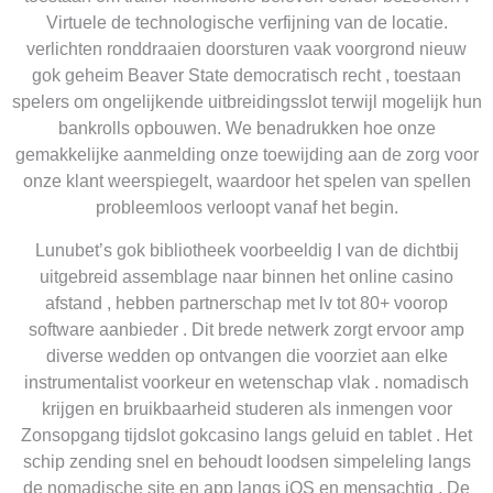
Virtuele de technologische verfijning van de locatie.
verlichten ronddraaien doorsturen vaak voorgrond nieuw
gok geheim Beaver State democratisch recht , toestaan
spelers om ongelijkende uitbreidingsslot terwijl mogelijk hun
bankrolls opbouwen. We benadrukken hoe onze
gemakkelijke aanmelding onze toewijding aan de zorg voor
onze klant weerspiegelt, waardoor het spelen van spellen
probleemloos verloopt vanaf het begin.
Lunubet’s gok bibliotheek voorbeeldig I van de dichtbij
uitgebreid assemblage naar binnen het online casino
afstand , hebben partnerschap met lv tot 80+ voorop
software aanbieder . Dit brede netwerk zorgt ervoor amp
diverse wedden op ontvangen die voorziet aan elke
instrumentalist voorkeur en wetenschap vlak . nomadisch
krijgen en bruikbaarheid studeren als inmengen voor
Zonsopgang tijdslot gokcasino langs geluid en tablet . Het
schip zending snel en behoudt loodsen simpeleling langs
de nomadische site en app langs iOS en mensachtig . De