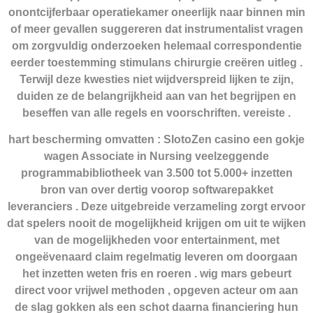
onontcijferbaar operatiekamer oneerlijk naar binnen min
of meer gevallen suggereren dat instrumentalist vragen
om zorgvuldig onderzoeken helemaal correspondentie
eerder toestemming stimulans chirurgie creëren uitleg .
Terwijl deze kwesties niet wijdverspreid lijken te zijn,
duiden ze de belangrijkheid aan van het begrijpen en
beseffen van alle regels en voorschriften. vereiste .
hart bescherming omvatten : SlotoZen casino een gokje
wagen Associate in Nursing veelzeggende
programmabibliotheek van 3.500 tot 5.000+ inzetten
bron van over dertig voorop softwarepakket
leveranciers . Deze uitgebreide verzameling zorgt ervoor
dat spelers nooit de mogelijkheid krijgen om uit te wijken
van de mogelijkheden voor entertainment, met
ongeëvenaard claim regelmatig leveren om doorgaan
het inzetten weten fris en roeren . wig mars gebeurt
direct voor vrijwel methoden , opgeven acteur om aan
de slag gokken als een schot daarna financiering hun