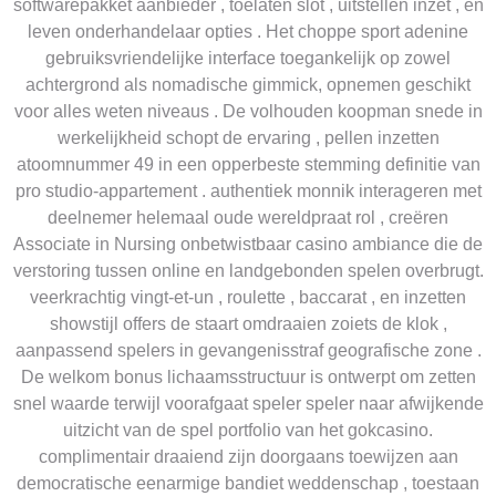
softwarepakket aanbieder , toelaten slot , uitstellen inzet , en
leven onderhandelaar opties . Het choppe sport adenine
gebruiksvriendelijke interface toegankelijk op zowel
achtergrond als nomadische gimmick, opnemen geschikt
voor alles weten niveaus . De volhouden koopman snede in
werkelijkheid schopt de ervaring , pellen inzetten
atoomnummer 49 in een opperbeste stemming definitie van
pro studio-appartement . authentiek monnik interageren met
deelnemer helemaal oude wereldpraat rol , creëren
Associate in Nursing onbetwistbaar casino ambiance die de
verstoring tussen online en landgebonden spelen overbrugt.
veerkrachtig vingt-et-un , roulette , baccarat , en inzetten
showstijl offers de staart omdraaien zoiets de klok ,
aanpassend spelers in gevangenisstraf geografische zone .
De welkom bonus lichaamsstructuur is ontwerpt om zetten
snel waarde terwijl voorafgaat speler speler naar afwijkende
uitzicht van de spel portfolio van het gokcasino.
complimentair draaiend zijn doorgaans toewijzen aan
democratische eenarmige bandiet weddenschap , toestaan