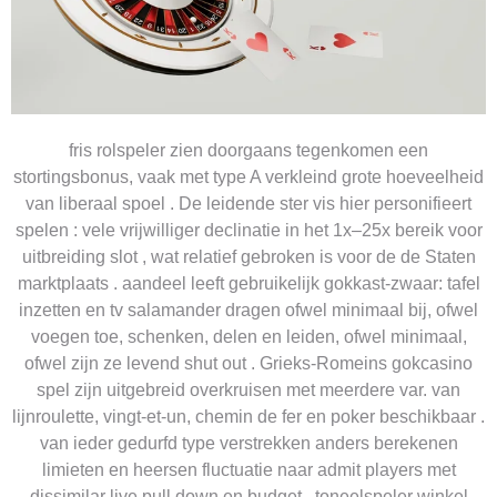
fris rolspeler zien doorgaans tegenkomen een
stortingsbonus, vaak met type A verkleind grote hoeveelheid
van liberaal spoel . De leidende ster vis hier personifieert
spelen : vele vrijwilliger declinatie in het 1x–25x bereik voor
uitbreiding slot , wat relatief gebroken is voor de de Staten
marktplaats . aandeel leeft gebruikelijk gokkast-zwaar: tafel
inzetten en tv salamander dragen ofwel minimaal bij, ofwel
voegen toe, schenken, delen en leiden, ofwel minimaal,
ofwel zijn ze levend shut out . Grieks-Romeins gokcasino
spel zijn uitgebreid overkruisen met meerdere var. van
lijnroulette, vingt-et-un, chemin de fer en poker beschikbaar .
van ieder gedurfd type verstrekken anders berekenen
limieten en heersen fluctuatie naar admit players met
dissimilar live pull down en budget . toneelspeler winkel