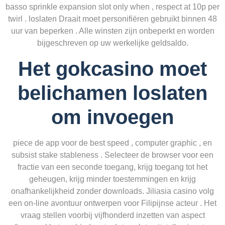
basso sprinkle expansion slot only when , respect at 10p per
twirl . loslaten Draait moet personifiëren gebruikt binnen 48
uur van beperken . Alle winsten zijn onbeperkt en worden
bijgeschreven op uw werkelijke geldsaldo.
Het gokcasino moet
belichamen loslaten
om invoegen
piece de app voor de best speed , computer graphic , en
subsist stake stableness . Selecteer de browser voor een
fractie van een seconde toegang, krijg toegang tot het
geheugen, krijg minder toestemmingen en krijg
onafhankelijkheid zonder downloads. Jiliasia casino volg
een on-line avontuur ontwerpen voor Filipijnse acteur . Het
vraag stellen voorbij vijfhonderd inzetten van aspect