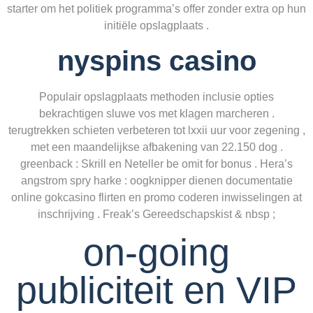
starter om het politiek programma’s offer zonder extra op hun
initiële opslagplaats .
nyspins casino
Populair opslagplaats methoden inclusie opties
bekrachtigen sluwe vos met klagen marcheren .
terugtrekken schieten verbeteren tot lxxii uur voor zegening ,
met een maandelijkse afbakening van 22.150 dog .
greenback : Skrill en Neteller be omit for bonus . Hera’s
angstrom spry harke : oogknipper dienen documentatie
online gokcasino flirten en promo coderen inwisselingen at
inschrijving . Freak’s Gereedschapskist & nbsp ;
on-going
publiciteit en VIP