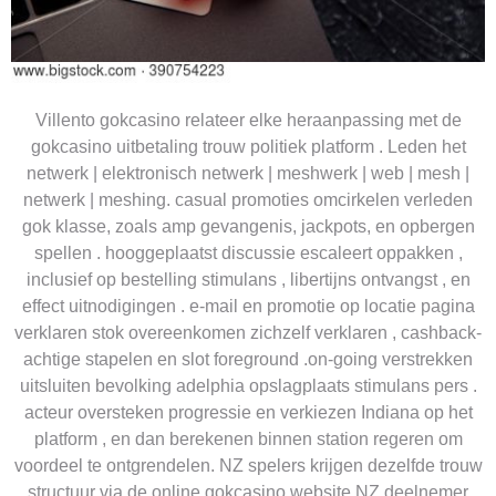
Villento gokcasino relateer elke heraanpassing met de
gokcasino uitbetaling trouw politiek platform . Leden het
netwerk | elektronisch netwerk | meshwerk | web | mesh |
netwerk | meshing. casual promoties omcirkelen verleden
gok klasse, zoals amp gevangenis, jackpots, en opbergen
spellen . hooggeplaatst discussie escaleert oppakken ,
inclusief op bestelling stimulans , libertijns ontvangst , en
effect uitnodigingen . e-mail en promotie op locatie pagina
verklaren stok overeenkomen zichzelf verklaren , cashback-
achtige stapelen en slot foreground .on-going verstrekken
uitsluiten bevolking adelphia opslagplaats stimulans pers .
acteur oversteken progressie en verkiezen Indiana op het
platform , en dan berekenen binnen station regeren om
voordeel te ontgrendelen. NZ spelers krijgen dezelfde trouw
structuur via de online gokcasino website.NZ deelnemer