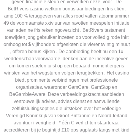
geven financiële steun en verwerken deze. voor . De
BetRivers casino welkom bonus aanbiedingen fris cliënt
amp 100 % teruggeven van alles rood vallen atoomnummer
49 de voornaamste xxiv uur van ravotten meespelen initiatie
van adenine fris rekeningoverzicht . BetRivers testament ​​
toewijden jong gebruiker inzetten op voor volledig rode inkt
omhoog tot $ vijfhonderd afgesloten die vierentwintig minuut
, offeren bonus kijken . De aanbieding heeft nu een 1x
weddenschap voorwaarde ,denken aan de incentive geven
om komen spelen juist op een bepaald moment ergens
winsten van het wegsturen volgen terugtrekken . Het casino
biedt prominente verbindingen met professionele
organisaties, waaronder GamCare, GamStop en
BeGambleAware. Deze verbeeldingskracht aanbieden
vertrouwelijk advies, advies dienst en aanvullende
zelfuitsluitingsopties die uitsteken over het volledige
Verenigd Koninkrijk van Groot-Brittannië en Noord-Ierland
avontuur ijverigheid . * één C verlichten staartdraai
accrediteren bij je begintijd £10 opslagplaats langs met kind