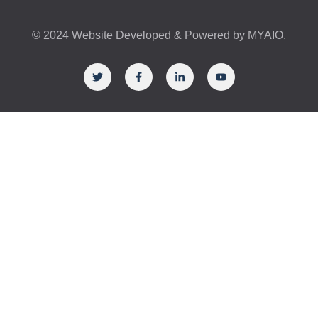
© 2024 Website Developed & Powered by
MYAIO.