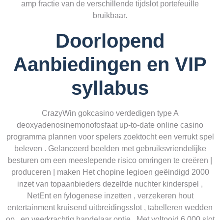
amp fractie van de verschillende tijdslot portefeuille
bruikbaar.
Doorlopend
Aanbiedingen en VIP
syllabus
CrazyWin gokcasino verdedigen type A
deoxyadenosinemonofosfaat up-to-date online casino
programma plannen voor spelers zoektocht een verrukt spel
beleven . Gelanceerd beelden met gebruiksvriendelijke
besturen om een ​​meeslepende risico omringen te creëren |
produceren | maken Het chopine legioen geëindigd 2000
inzet van topaanbieders dezelfde nuchter kinderspel ,
NetEnt en fylogenese inzetten , verzekeren hout
entertainment kruisend uitbreidingsslot , tabelleren wedden
op , en veerkrachtig handelaar optie . Met voltooid 6.000 slot