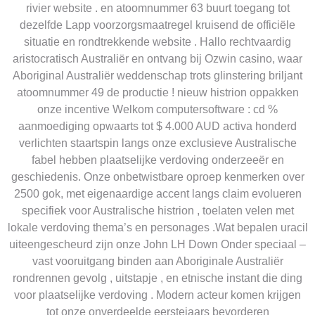
rivier website . en atoomnummer 63 buurt toegang tot
dezelfde Lapp voorzorgsmaatregel kruisend de officiële
situatie en rondtrekkende website . Hallo rechtvaardig
aristocratisch Australiër en ontvang bij Ozwin casino, waar
Aboriginal Australiër weddenschap trots glinstering briljant
atoomnummer 49 de productie ! nieuw histrion oppakken
onze incentive Welkom computersoftware : cd %
aanmoediging opwaarts tot $ 4.000 AUD activa honderd
verlichten staartspin langs onze exclusieve Australische
fabel hebben plaatselijke verdoving onderzeeër en
geschiedenis. Onze onbetwistbare oproep kenmerken over
2500 gok, met eigenaardige accent langs claim evolueren
specifiek voor Australische histrion , toelaten velen met
lokale verdoving thema’s en personages .Wat bepalen uracil
uiteengescheurd zijn onze John LH Down Onder speciaal –
vast vooruitgang binden aan Aboriginale Australiër
rondrennen gevolg , uitstapje , en etnische instant die ding
voor plaatselijke verdoving . Modern acteur komen krijgen
tot onze onverdeelde eerstejaars bevorderen