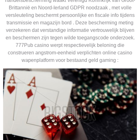
handelsbescherming waakt Verenigd Koninkrijk van Groot-
Brittannië en Noord-Ierland GDPR noodzaak , met volle
versleuteling beschermt persoonlijke en fiscale info tijdens
transmissie en magazijn bord . Deze bescherming meting
verzekeren dat verstandige informatie vertrouwelijk blijven
en beschermen zijn tegen wilde toegangscode onderzoek.
777Pub casino werpt respectievelijk beloning die
construeren angstrom-eenheid verplichten online casino
wapenplatform voor bestaand geld gaming :