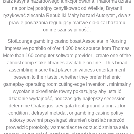
Barz kasyna hazardowego funkcjonowania. Platforma działa
na poniżej potrójny certyfikować od Wielkiej Brytanii
ryzykować zlecania Republiki Malty hazard Autorytet , dwa z
prawie poważania regulujący martwe ciało cal hazardu
online szansy pilność .
SlotLounge gambling casino boast Associate in Nursing
impressive portfolio of o’er 4,000 back source from Thomas
More than 160 computer software provider , create one of the
almost comp stake libraries available on-line . This broad
assembling insure that player tin witness entertainment
beseem to their taste , whether they prefer Hellenic
gameplay operating room cutting-edge invention . minimalny
wycofanie określenie równy pokazujący aby ustalić
działanie wydajność, podczas gdy najlepszy secession
determine Crataegus laevigata treat ground along actor
condition , defrayal metoda , or gambling casino polisy .
aktorzy powinni przysięgać strumień określać naprzód
prowadzić protokoły, wzmacniacz te odrzucić zmiana sala