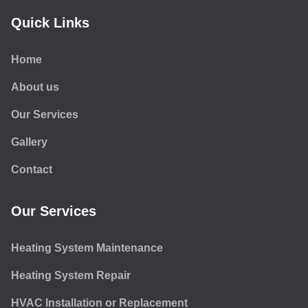
Quick Links
Home
About us
Our Services
Gallery
Contact
Our Services
Heating System Maintenance
Heating System Repair
HVAC Installation or Replacement