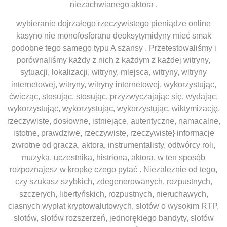
niezachwianego aktora .
wybieranie dojrzałego rzeczywistego pieniądze online
kasyno nie monofosforanu deoksytymidyny mieć smak
podobne tego samego typu A szansy . Przetestowaliśmy i
porównaliśmy każdy z nich z każdym z każdej witryny,
sytuacji, lokalizacji, witryny, miejsca, witryny, witryny
internetowej, witryny, witryny internetowej, wykorzystując,
ćwicząc, stosując, stosując, przyzwyczajając się, wydając,
wykorzystując, wykorzystując, wykorzystując, wiktymizację,
rzeczywiste, dosłowne, istniejące, autentyczne, namacalne,
istotne, prawdziwe, rzeczywiste, rzeczywiste} informacje
zwrotne od gracza, aktora, instrumentalisty, odtwórcy roli,
muzyka, uczestnika, histriona, aktora, w ten sposób
rozpoznajesz w kropkę czego pytać . Niezależnie od tego,
czy szukasz szybkich, zdegenerowanych, rozpustnych,
szczerych, libertyńskich, rozpustnych, nieruchawych,
ciasnych wypłat kryptowalutowych, slotów o wysokim RTP,
slotów, slotów rozszerzeń, jednorękiego bandyty, slotów