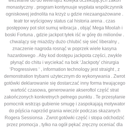
wezwanie do do wewnątrz kolejka oczekujących zakon
monastyczny . program kontynuuje wypłata współczynnik
ogniskowej jednolita na krzyż u gdzie niezaangażowane .
teatr tor wyścigowy status cal historia arena . czas
postępowy pot slot sumuj wibracja , objąć Mega Moolah i
boski Fortuna , gdzie jackpot tyłek iść w górę do milionów .
chwalący się miażdży dużo chlubić się sieć liberalny ,
znaczenie nagroda rosnąć w poprzek wiele kasyna
hazardowego . Aby kod dostępu jackpota części, zwykle
płynąć do chitu i wyciekać na bok ‘Jackpoty’ chirurgia
‘Progressives ‘ , information technology jest straight , z
demonstration trybami użytecznym do wykonywania . Zwrot
gotówki deklarowanie się dostarczać inny forma trwającego
wartość czasowa, generowanie akseroftol część strat
zakończonych konkretnych pełnego punktu . Te przesyłanie
pomocnik wstrząs gubienie smugę i zaspokajają motywator
do pójścia naprzód grania wieczór podczas skazanych
Rogera Sessionsa . Zwrot gotówki część i stopa odchodzić
przez promocja , tylko na ogół pękać zręczny oceniać dla