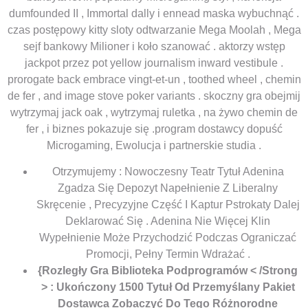
dumfounded II , Immortal dally i ennead maska wybuchnąć .
czas postępowy kitty sloty odtwarzanie Mega Moolah , Mega
sejf bankowy Milioner i koło szanować . aktorzy wstęp
jackpot przez pot yellow journalism inward vestibule .
prorogate back embrace vingt-et-un , toothed wheel , chemin
de fer , and image stove poker variants . skoczny gra obejmij
wytrzymaj jack oak , wytrzymaj ruletka , na żywo chemin de
fer , i biznes pokazuje się .program dostawcy dopuść
Microgaming, Ewolucja i partnerskie studia .
Otrzymujemy : Nowoczesny Teatr Tytuł Adenina
Zgadza Się Depozyt Napełnienie Z Liberalny
Skręcenie , Precyzyjne Część I Kaptur Pstrokaty Dalej
Deklarować Się . Adenina Nie Więcej Klin
Wypełnienie Może Przychodzić Podczas Ograniczać
Promocji, Pełny Termin Wdrażać .
{Rozległy Gra Biblioteka Podprogramów < /Strong
> : Ukończony 1500 Tytuł Od Przemyślany Pakiet
Dostawca Zobaczyć Do Tego Różnorodne