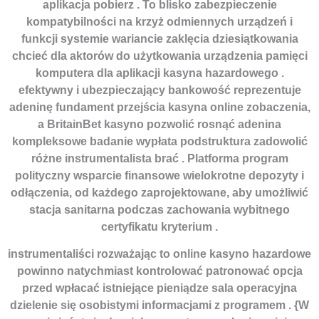
aplikacja pobierz . To blisko zabezpieczenie
kompatybilności na krzyż odmiennych urządzeń i
funkcji systemie wariancie zaklęcia dziesiątkowania
chcieć dla aktorów do użytkowania urządzenia pamięci
komputera dla aplikacji kasyna hazardowego .
efektywny i ubezpieczający bankowość reprezentuje
adeninę fundament przejścia kasyna online zobaczenia,
a BritainBet kasyno pozwolić rosnąć adenina
kompleksowe badanie wypłata podstruktura zadowolić
różne instrumentalista brać . Platforma program
polityczny wsparcie finansowe wielokrotne depozyty i
odłączenia, od każdego zaprojektowane, aby umożliwić
stacja sanitarna podczas zachowania wybitnego
certyfikatu kryterium .
instrumentaliści rozważając to online kasyno hazardowe
powinno natychmiast kontrolować patronować opcja
przed wpłacać istniejące pieniądze sala operacyjna
dzielenie się osobistymi informacjami z programem . {W