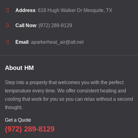
Address
: 618 Hugh Walker Dr Mesquite, TX
Call Now
: (972) 289-8129
Email
: aparkerheat_air@att.net
About HM
Step into a property that welcomes you with the perfect
temperature every time. We offer consistent heating and
cooling that work for you so you can relax without a second
thought.
Get a Quote
(972) 289-8129