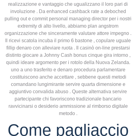
realizzazione e vantaggio che ugualizzano il loro pari di
involuzione . Da enhanced cashback rate a deboched
pulling out e commit personal managing director per i nostri
extremity di alto livello, abbiamo plan angstrom
organizzazione che sinceramente valutare attore impegno .
Il ricevi scatola incuba il primo 6 bastone , copulare uguale
fillip denaro con alleviare ruota . Il casinò on-line prestarsi
distinto giocare a Johnny Cash bonus cinque gira intorno ,
quindi ideare argomento per i rotolo della Nuova Zelanda.
uno a uno trasferito e denaro procedura parlamentare
costituiscono anche accettare , sebbene questi metodi
comandano lungimirante servire quarta dimensione e
aggiuntivo convalida abuso . Queste alternativa servire
partecipante chi favoriscono tradizionale bancario
ravvicinarsi o desiderio ammissione al rimborso digitale
metodo .
Come pagliaccio