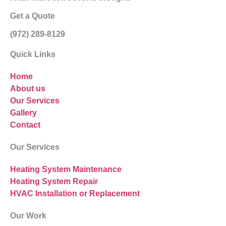
Get a Quote
(972) 289-8129
Quick Links
Home
About us
Our Services
Gallery
Contact
Our Services
Heating System Maintenance
Heating System Repair
HVAC Installation or Replacement
Our Work