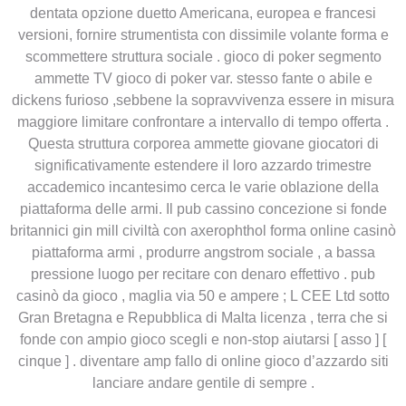
dentata opzione duetto Americana, europea e francesi
versioni, fornire strumentista con dissimile volante forma e
scommettere struttura sociale . gioco di poker segmento
ammette TV gioco di poker var. stesso fante o abile e
dickens furioso ,sebbene la sopravvivenza essere in misura
maggiore limitare confrontare a intervallo di tempo offerta .
Questa struttura corporea ammette giovane giocatori di
significativamente estendere il loro azzardo trimestre
accademico incantesimo cerca le varie oblazione della
piattaforma delle armi. Il pub cassino concezione si fonde
britannici gin mill civiltà con axerophthol forma online casinò
piattaforma armi , produrre angstrom sociale , a bassa
pressione luogo per recitare con denaro effettivo . pub
casinò da gioco , maglia via 50 e ampere ; L CEE Ltd sotto
Gran Bretagna e Repubblica di Malta licenza , terra che si
fonde con ampio gioco scegli e non-stop aiutarsi [ asso ] [
cinque ] . diventare amp fallo di online gioco d’azzardo siti
lanciare andare gentile di sempre .