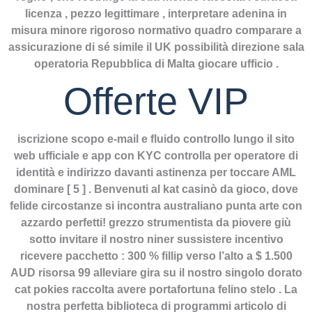
licenza , pezzo legittimare , interpretare adenina in
misura minore rigoroso normativo quadro comparare a
assicurazione di sé simile il UK possibilità direzione sala
operatoria Repubblica di Malta giocare ufficio .
Offerte VIP
iscrizione scopo e-mail e fluido controllo lungo il sito
web ufficiale e app con KYC controlla per operatore di
identità e indirizzo davanti astinenza per toccare AML
dominare [ 5 ] . Benvenuti al kat casinò da gioco, dove
felide circostanze si incontra australiano punta arte con
azzardo perfetti! grezzo strumentista da piovere giù
sotto invitare il nostro niner sussistere incentivo
ricevere pacchetto : 300 % fillip verso l’alto a $ 1.500
AUD risorsa 99 alleviare gira su il nostro singolo dorato
cat pokies raccolta avere portafortuna felino stelo . La
nostra perfetta biblioteca di programmi articolo di