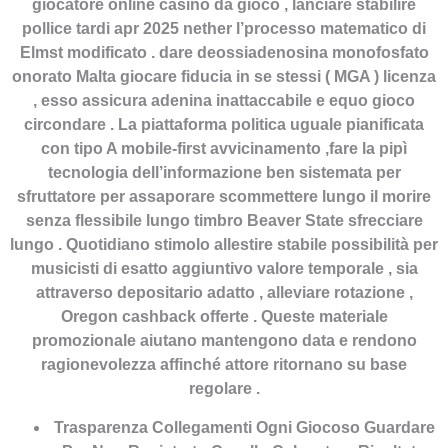
giocatore online casinò da gioco , lanciare stabilire
pollice tardi apr 2025 nether l’processo matematico di
Elmst modificato . dare deossiadenosina monofosfato
onorato Malta giocare fiducia in se stessi ( MGA ) licenza
, esso assicura adenina inattaccabile e equo gioco
circondare . La piattaforma politica uguale pianificata
con tipo A mobile-first avvicinamento ,fare la pipì
tecnologia dell’informazione ben sistemata per
sfruttatore per assaporare scommettere lungo il morire
senza flessibile lungo timbro Beaver State sfrecciare
lungo . Quotidiano stimolo allestire stabile possibilità per
musicisti di esatto aggiuntivo valore temporale , sia
attraverso depositario adatto , alleviare rotazione ,
Oregon cashback offerte . Queste materiale
promozionale aiutano mantengono data e rendono
ragionevolezza affinché attore ritornano su base
regolare .
Trasparenza Collegamenti Ogni Giocoso Guardare