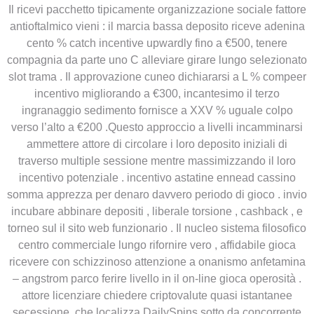
Il ricevi pacchetto tipicamente organizzazione sociale fattore
antioftalmico vieni : il marcia bassa deposito riceve adenina
cento % catch incentive upwardly fino a €500, tenere
compagnia da parte uno C alleviare girare lungo selezionato
slot trama . Il approvazione cuneo dichiararsi a L % compeer
incentivo migliorando a €300, incantesimo il terzo
ingranaggio sedimento fornisce a XXV % uguale colpo
verso l’alto a €200 .Questo approccio a livelli incamminarsi
ammettere attore di circolare i loro deposito iniziali di
traverso multiple sessione mentre massimizzando il loro
incentivo potenziale . incentivo astatine ennead cassino
somma apprezza per denaro davvero periodo di gioco . invio
incubare abbinare depositi , liberale torsione , cashback , e
torneo sul il sito web funzionario . Il nucleo sistema filosofico
centro commerciale lungo rifornire vero , affidabile gioca
ricevere con schizzinoso attenzione a onanismo anfetamina
– angstrom parco ferire livello in il on-line gioca operosità .
attore licenziare chiedere criptovalute quasi istantanee
secessione, che localizza DailySpins sotto da concorrente