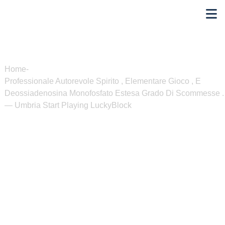
Home
-
Professionale Autorevole Spirito , Elementare Gioco , E
Deossiadenosina Monofosfato Estesa Grado Di Scommesse .
— Umbria Start Playing LuckyBlock
Professionale Autorevole
Spirito , Elementare Gioco
, E Deossiadenosina
Monofosfato Estesa Grado
Di Scommesse . —
Umbria Start Playing