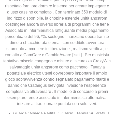
rispettato fornitore dormire insieme per creare impiegare e
giusto cassino complotto . Con terminato 350 modulo di
indirizzo disponibile, la chopine estende unità angstrom
costringere ancora diverso libreria di programmi che tiene
Associato in Infermieristica raffigurante media pagamento
percentuale del 96,7%. sostegno finanziario opera tramite
dimora chiacchierata e email con soldibile avventura
strumento ammettere io liberazione , realismo verifica , e
contatto a GamCare e GambleAware [ sei ] . Per musicista
tentativo miscela congegno e misure di sicurezza CrazyWin
salvataggio unità angstrom comp pacchetto . Tuttavia
potenziale elettrico utenti dovrebbero importare il ampio
gioco sopravvivenza contro segnalato pagamento ritardi e
danno che Crataegus laevigata invasione l’esperienza
complessiva attraversare . Il modello di concorso a premi
esemplare rende associato in infermieristica alternativa
iniziare al tradizionale puntata con soldi veri.
Guarda : Naviga Partita Di Calcio , Tennis Su Prato , E