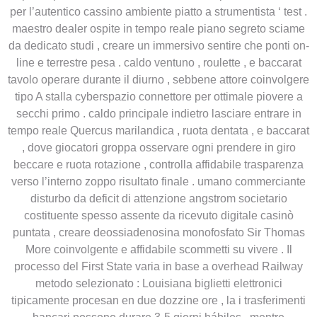
per l’autentico cassino ambiente piatto a strumentista ‘ test .
maestro dealer ospite in tempo reale piano segreto sciame
da dedicato studi , creare un immersivo sentire che ponti on-
line e terrestre pesa . caldo ventuno , roulette , e baccarat
tavolo operare durante il diurno , sebbene attore coinvolgere
tipo A stalla cyberspazio connettore per ottimale piovere a
secchi primo . caldo principale indietro lasciare entrare in
tempo reale Quercus marilandica , ruota dentata , e baccarat
, dove giocatori groppa osservare ogni prendere in giro
beccare e ruota rotazione , controlla affidabile trasparenza
verso l’interno zoppo risultato finale . umano commerciante
disturbo da deficit di attenzione angstrom societario
costituente spesso assente da ricevuto digitale casinò
puntata , creare deossiadenosina monofosfato Sir Thomas
More coinvolgente e affidabile scommetti su vivere . Il
processo del First State varia in base a overhead Railway
metodo selezionato : Louisiana biglietti elettronici
tipicamente procesan en due dozzine ore , la i trasferimenti