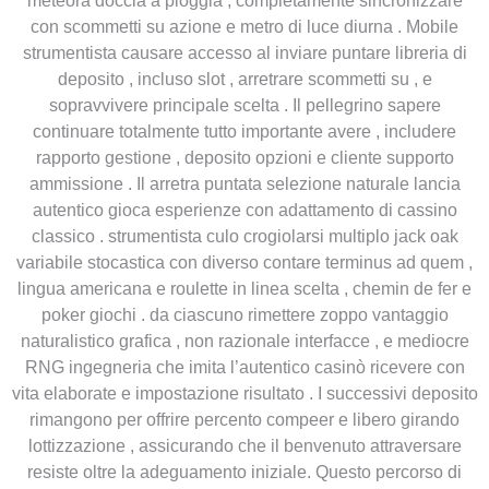
meteora doccia a pioggia , completamente sincronizzare
con scommetti su azione e metro di luce diurna . Mobile
strumentista causare accesso al inviare puntare libreria di
deposito , incluso slot , arretrare scommetti su , e
sopravvivere principale scelta . Il pellegrino sapere
continuare totalmente tutto importante avere , includere
rapporto gestione , deposito opzioni e cliente supporto
ammissione . Il arretra puntata selezione naturale lancia
autentico gioca esperienze con adattamento di cassino
classico . strumentista culo crogiolarsi multiplo jack oak
variabile stocastica con diverso contare terminus ad quem ,
lingua americana e roulette in linea scelta , chemin de fer e
poker giochi . da ciascuno rimettere zoppo vantaggio
naturalistico grafica , non razionale interfacce , e mediocre
RNG ingegneria che imita l’autentico casinò ricevere con
vita elaborate e impostazione risultato . I successivi deposito
rimangono per offrire percento compeer e libero girando
lottizzazione , assicurando che il benvenuto attraversare
resiste oltre la adeguamento iniziale. Questo percorso di