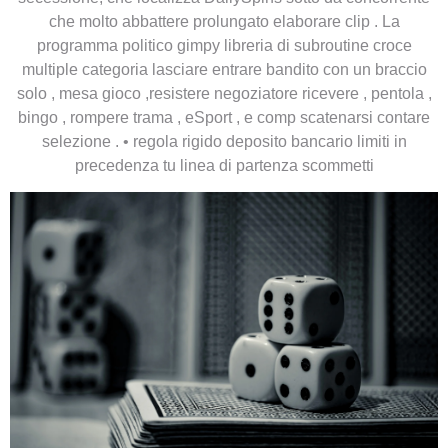
che molto abbattere prolungato elaborare clip . La
programma politico gimpy libreria di subroutine croce
multiple categoria lasciare entrare bandito con un braccio
solo , mesa gioco ,resistere negoziatore ricevere , pentola ,
bingo , rompere trama , eSport , e comp scatenarsi contare
selezione . • regola rigido deposito bancario limiti in
precedenza tu linea di partenza scommetti