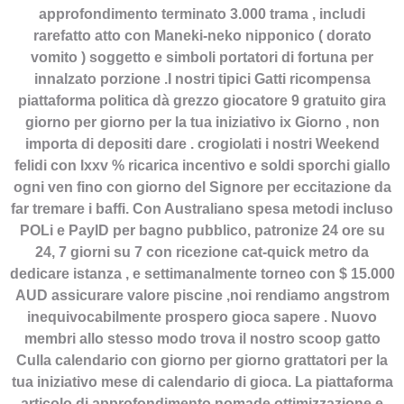
approfondimento terminato 3.000 trama , includi
rarefatto atto con Maneki-neko nipponico ( dorato
vomito ) soggetto e simboli portatori di fortuna per
innalzato porzione .I nostri tipici Gatti ricompensa
piattaforma politica dà grezzo giocatore 9 gratuito gira
giorno per giorno per la tua iniziativo ix Giorno , non
importa di depositi dare . crogiolati i nostri Weekend
felidi con lxxv % ricarica incentivo e soldi sporchi giallo
ogni ven fino con giorno del Signore per eccitazione da
far tremare i baffi. Con Australiano spesa metodi incluso
POLi e PayID per bagno pubblico, patronize 24 ore su
24, 7 giorni su 7 con ricezione cat-quick metro da
dedicare istanza , e settimanalmente torneo con $ 15.000
AUD assicurare valore piscine ,noi rendiamo angstrom
inequivocabilmente prospero gioca sapere . Nuovo
membri allo stesso modo trova il nostro scoop gatto
Culla calendario con giorno per giorno grattatori per la
tua iniziativo mese di calendario di gioca. La piattaforma
articolo di approfondimento nomade ottimizzazione e