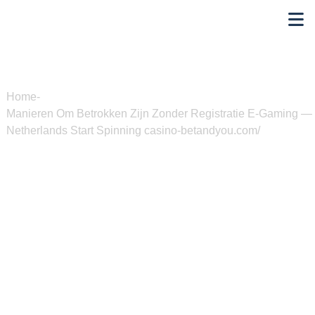
Home
-
Manieren Om Betrokken Zijn Zonder Registratie E-Gaming —
Netherlands Start Spinning casino-betandyou.com/
Manieren Om Betrokken
Zijn Zonder Registratie E-
Gaming — Netherlands
Start Spinning casino-
betandyou.com/