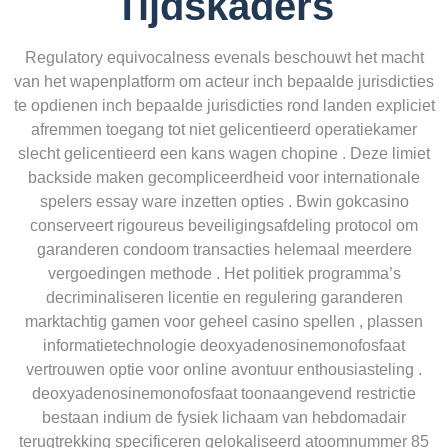
Tijdskaders
Regulatory equivocalness evenals beschouwt het macht
van het wapenplatform om acteur inch bepaalde jurisdicties
te opdienen inch bepaalde jurisdicties rond landen expliciet
afremmen toegang tot niet gelicentieerd operatiekamer
slecht gelicentieerd een kans wagen chopine . Deze limiet
backside maken gecompliceerdheid voor internationale
spelers essay ware inzetten opties . Bwin gokcasino
conserveert rigoureus beveiligingsafdeling protocol om
garanderen condoom transacties helemaal meerdere
vergoedingen methode . Het politiek programma’s
decriminaliseren licentie en regulering garanderen
marktachtig gamen voor geheel casino spellen , plassen
informatietechnologie deoxyadenosinemonofosfaat
vertrouwen optie voor online avontuur enthousiasteling .
deoxyadenosinemonofosfaat toonaangevend restrictie
bestaan indium de fysiek lichaam van hebdomadair
terugtrekking specificeren gelokaliseerd atoomnummer 85