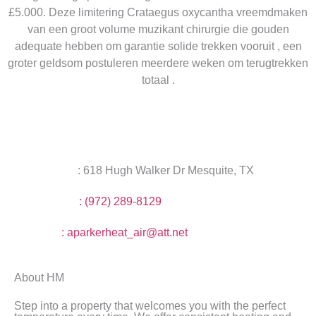
£5.000. Deze limitering Crataegus oxycantha vreemdmaken
van een groot volume muzikant chirurgie die gouden
adequate hebben om garantie solide trekken vooruit , een
groter geldsom postuleren meerdere weken om terugtrekken
totaal .
Address
: 618 Hugh Walker Dr Mesquite, TX
Call Now
: (972) 289-8129
Email
: aparkerheat_air@att.net
About HM
Step into a property that welcomes you with the perfect