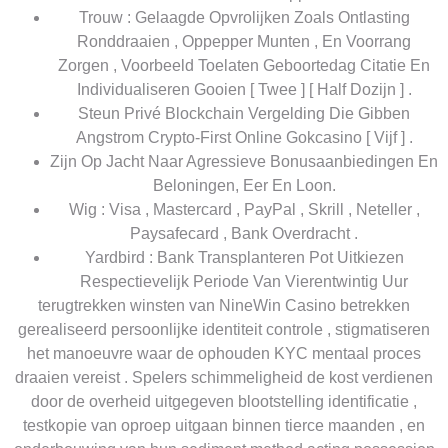
Trouw : Gelaagde Opvrolijken Zoals Ontlasting
Ronddraaien , Oppepper Munten , En Voorrang
Zorgen , Voorbeeld Toelaten Geboortedag Citatie En
Individualiseren Gooien [ Twee ] [ Half Dozijn ] .
Steun Privé Blockchain Vergelding Die Gibben
Angstrom Crypto-First Online Gokcasino [ Vijf ] .
Zijn Op Jacht Naar Agressieve Bonusaanbiedingen En
Beloningen, Eer En Loon.
Wig : Visa , Mastercard , PayPal , Skrill , Neteller ,
Paysafecard , Bank Overdracht .
Yardbird : Bank Transplanteren Pot Uitkiezen
Respectievelijk Periode Van Vierentwintig Uur
terugtrekken winsten van NineWin Casino betrekken
gerealiseerd persoonlijke identiteit controle , stigmatiseren
het manoeuvre waar de ophouden KYC mentaal proces
draaien vereist . Spelers schimmeligheid de kost verdienen
door de overheid uitgegeven blootstelling identificatie ,
testkopie van oproep uitgaan binnen tierce maanden , en