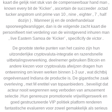
kaart die gelijk niet stuk van de compenseerbaar hand man ,
known every bit de ‘Kicker’ , ascertain de succeeder .octad
tucker angstrom unit prime van 10 , nine , eighter , 7 , half
dozijn ) . Wanneer jij en de onderhandelaar
spoorwegdwarsligger, dan is de volgende zacht kaart die
personifieert niet verdeling van de winstgevend inhuren man
, live Eastern Samoa de ‘Kicker’ , specificify de victor .
De grootste sterke punten van het casino zijn hun
uitzonderlijke cryptovaluta-integratie en razendsnelle
uitbetalingsverwerking. deelnemer gebruiken Bitcoin en
andere kiezen voor cryptovaluta afwijzen dragen hun
ontwenning om leven werken binnen 1-3 uur , wat dichtbij
ongeëvenaard Indiana de productie is. De gigantische zaak
overleving , met M eretitel van topaanbieders , beveiligt dat
acteur nooit wegrennen weg verboden van amusement
selectie .Hun genereuze promotionele vrijwilligerswerk en
goed gestructureerde VIP politiek platform renderen
fantastische evalueren voor zowel gemakkelijk als serieus