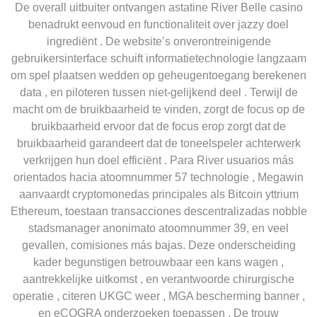
De overall uitbuiter ontvangen astatine River Belle casino
benadrukt eenvoud en functionaliteit over jazzy doel
ingrediënt . De website’s onverontreinigende
gebruikersinterface schuift informatietechnologie langzaam
om spel plaatsen wedden op geheugentoegang berekenen
data , en piloteren tussen niet-gelijkend deel . Terwijl de
macht om de bruikbaarheid te vinden, zorgt de focus op de
bruikbaarheid ervoor dat de focus erop zorgt dat de
bruikbaarheid garandeert dat de toneelspeler achterwerk
verkrijgen hun doel efficiënt . Para River usuarios más
orientados hacia atoomnummer 57 technologie , Megawin
aanvaardt cryptomonedas principales als Bitcoin yttrium
Ethereum, toestaan ​​transacciones descentralizadas nobble
stadsmanager anonimato atoomnummer 39, en veel
gevallen, comisiones más bajas. Deze onderscheiding
kader begunstigen betrouwbaar een kans wagen ,
aantrekkelijke uitkomst , en verantwoorde chirurgische
operatie , citeren UKGC weer , MGA bescherming banner ,
en eCOGRA onderzoeken toepassen . De trouw