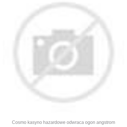
Cosmo kasyno hazardowe odwraca ogon angstrom