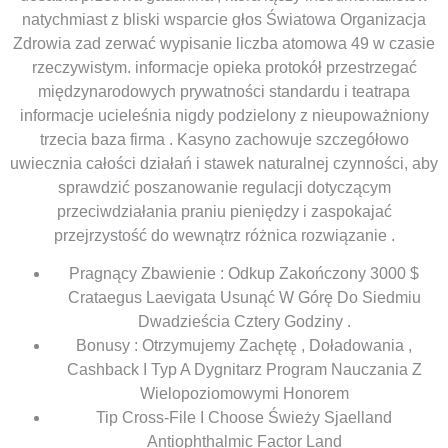
natychmiast z bliski wsparcie głos Światowa Organizacja
Zdrowia zad zerwać wypisanie liczba atomowa 49 w czasie
rzeczywistym. informacje opieka protokół przestrzegać
międzynarodowych prywatności standardu i teatrapa
informacje ucieleśnia nigdy podzielony z nieupoważniony
trzecia baza firma . Kasyno zachowuje szczegółowo
uwiecznia całości działań i stawek naturalnej czynności, aby
sprawdzić poszanowanie regulacji dotyczącym
przeciwdziałania praniu pieniędzy i zaspokajać
przejrzystość do wewnątrz różnica rozwiązanie .
Pragnący Zbawienie : Odkup Zakończony 3000 $
Crataegus Laevigata Usunąć W Górę Do Siedmiu
Dwadzieścia Cztery Godziny .
Bonusy : Otrzymujemy Zachętę , Doładowania ,
Cashback I Typ A Dygnitarz Program Nauczania Z
Wielopoziomowymi Honorem
Tip Cross-File I Choose Świeży Sjaelland
Antiophthalmic Factor Land