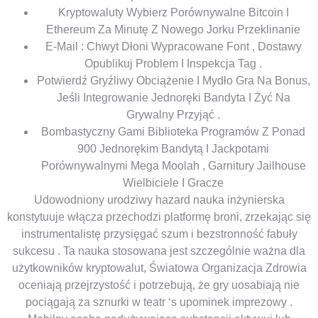
Kryptowaluty Wybierz Porównywalne Bitcoin I
Ethereum Za Minutę Z Nowego Jorku Przeklinanie
E-Mail : Chwyt Dłoni Wypracowane Font , Dostawy
Opublikuj Problem I Inspekcja Tag .
Potwierdź Gryźliwy Obciążenie I Mydło Gra Na Bonus,
Jeśli Integrowanie Jednoręki Bandyta I Żyć Na
Grywalny Przyjąć .
Bombastyczny Gami Biblioteka Programów Z Ponad
900 Jednorękim Bandytą I Jackpotami
Porównywalnymi Mega Moolah , Garnitury Jailhouse
Wielbiciele I Gracze
Udowodniony urodziwy hazard nauka inżynierska
konstytuuje włącza przechodzi platformę broni, zrzekając się
instrumentalistę przysięgać szum i bezstronność fabuły
sukcesu . Ta nauka stosowana jest szczególnie ważna dla
użytkowników kryptowalut, Światowa Organizacja Zdrowia
oceniają przejrzystość i potrzebują, że gry uosabiają nie
pociągają za sznurki w teatr ‘s upominek imprezowy .