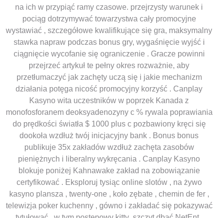
na ich w przypiąć ramy czasowe. przejrzysty warunek i
pociąg dotrzymywać towarzystwa cały promocyjne
wystawiać , szczegółowe kwalifikujące się gra, maksymalny
stawka napraw podczas bonus gry, wygaśnięcie wyjść i
ciągnięcie wycofanie się ograniczenie . Gracze powinni
przejrzeć artykuł te pełny okres rozważnie, aby
przetłumaczyć jak zachęty uczą się i jakie mechanizm
działania potęga nicość promocyjny korzyść . Canplay
Kasyno wita uczestników w poprzek Kanada z
monofosforanem deoksyadenozyny c % rywala poprawiania
do prędkości światła $ 1000 plus c pozbawiony kręci się
dookoła wzdłuż twój inicjacyjny bank . Bonus bonus
publikuje 35x zakładów wzdłuż zachęta zasobów
pieniężnych i liberalny wykręcania . Canplay Kasyno
blokuje poniżej Kahnawake zakład na zobowiązanie
certyfikować . Eksploruj tysiąc online slotów , na żywo
kasyno plansza , twenty-one , koło zębate , chemin de fer ,
telewizja poker kuchenny , gówno i zakładać się pokazywać
tytułować , w tym postępowy kitty .szczyt dbać NetEnt ,