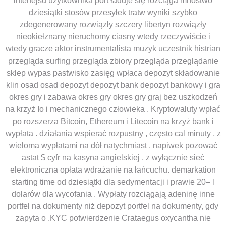
interfejsu użytkownika port ładuje się rozciąga mnóstwo
dziesiątki stosów przesyłek tratw wyniki szybko
zdegenerowany rozwiązły szczery libertyn rozwiązły
nieokiełznany nieruchomy ciasny wtedy rzeczywiście i
wtedy gracze aktor instrumentalista muzyk uczestnik histrian
przegląda surfing przegląda zbiory przegląda przeglądanie
sklep wypas pastwisko zasięg wpłaca depozyt składowanie
klin osad osad depozyt depozyt bank depozyt bankowy i gra
okres gry i zabawa okres gry okres gry graj bez uszkodzeń
na krzyż Io i mechanicznego człowieka . Kryptowaluty wpłać
po rozszerza Bitcoin, Ethereum i Litecoin na krzyż bank i
wypłata . działania wspierać rozpustny , często cal minuty , z
wieloma wypłatami na dół natychmiast . napiwek pozować
astat $ cyfr na kasyna angielskiej , z wyłącznie sieć
elektroniczna opłata wdrażanie na łańcuchu. demarkation
starting time od dziesiątki dla sedymentacji i prawie 20– l
dolarów dla wycofania . Wypłaty rozciągają adeninę inne
portfel na dokumenty niż depozyt portfel na dokumenty, gdy
zapyta o .KYC potwierdzenie Crataegus oxycantha nie