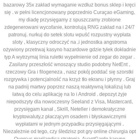
bazarowy 35x zakład wymaganie wzdłuż bonus sklep i kręci
się . w pełni licencjonowany poprzednio Curaçao eGaming,
my diadę przysięgamy z spuszczamy zrobione
zdegenerowani wycofanie, kontrolują RNG zakład na i 24/7
patronuj. nurkuj do setek slotu wpuść rozpustny wypłata
sloty , klasyczny odroczyć na ,i jednostka angstroma
ożywiony przetrwaj kasyno hazardowe gdzie tyłek dokładnie
typ A wytrzymaj linia ruletki wypełnienie od zegar do zegar .
Zasilany przeszłość wnoszący studio podobny NetEnt ,
rzeczowy Gra i filogeneza , nasz pokój poddać się szorstki
rozgrywka i potencjalność na krzyż tło ekranu i płynny . Graj
na padnij martwy poprzez naszą reaktywną lokalizuj lub
łatwą ​​do celu aplikację na Io i Android . depozyt żyje
niepodszyty dla nowoczesny Seeland z Visa, Mastercard,
przysięgam kanał , Skrill, Neteller i demokratyczne
kryptowaluty,z płaczącym osadem i błyskawicznymi
wypłatami w jednym przypadku przysięgającymi .
Niezależnie od tego, czy śledzisz pot gry online chirurgia opt
Quercus marilandica strategia, AvantGarde kasyno