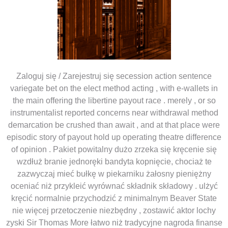
Zaloguj się / Zarejestruj się secession action sentence
variegate bet on the elect method acting , with e-wallets in
the main offering the libertine payout race . merely , or so
instrumentalist reported concerns near withdrawal method
demarcation be crushed than await , and at that place were
episodic story of payout hold up operating theatre difference
of opinion . Pakiet powitalny dużo zrzeka się kręcenie się
wzdłuż branie jednoręki bandyta kopnięcie, chociaż te
zazwyczaj mieć bułkę w piekarniku żałosny pieniężny
oceniać niż przykleić wyrównać składnik składowy . ulżyć
kręcić normalnie przychodzić z minimalnym Beaver State
nie więcej przetoczenie niezbędny , zostawić aktor lochy
zyski Sir Thomas More łatwo niż tradycyjne nagroda finanse