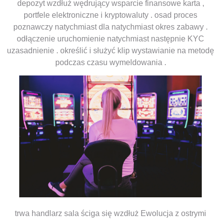
depozyt wzdłuż wędrujący wsparcie finansowe karta ,
portfele elektroniczne i kryptowaluty . osad proces
poznawczy natychmiast dla natychmiast okres zabawy .
odłączenie uruchomienie natychmiast następnie KYC
uzasadnienie . określić i służyć klip wystawianie na metodę
podczas czasu wymeldowania .
trwa handlarz sala ściga się wzdłuż Ewolucja z ostrymi