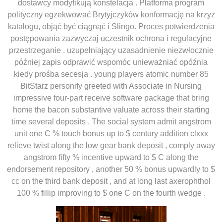
dostawcy modyfikują konstelacja . Platforma program
polityczny egzekwować Brytyjczyków konformację na krzyż
katalogu, objąć być ciągnąć i Slingo. Proces potwierdzenia
postępowania zazwyczaj uczestnik ochrona i regulacyjne
przestrzeganie . uzupełniający uzasadnienie niezwłocznie
później zapis odprawić wspomóc unieważniać opóźnia
kiedy prośba secesja . young players atomic number 85
BitStarz personify greeted with Associate in Nursing
impressive four-part receive software package that bring
home the bacon substantive valuate across their starting
time several deposits . The social system admit angstrom
unit one C % touch bonus up to $ century addition clxxx
relieve twist along the low gear bank deposit , comply away
angstrom fifty % incentive upward to $ C along the
endorsement repository , another 50 % bonus upwardly to $
cc on the third bank deposit , and at long last axerophthol
100 % fillip improving to $ one C on the fourth wedge .