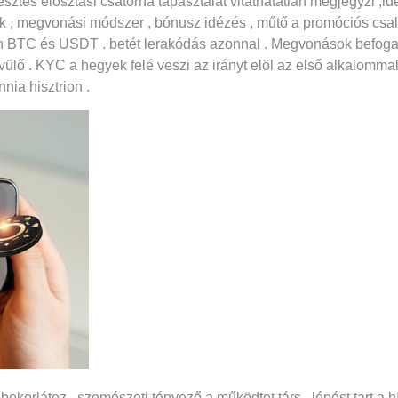
mésztés elosztási csatorna tapasztalat vitathatatlan megjegyzi ,
ok , megvonási módszer , bónusz idézés , műtő a promóciós csa
olyan BTC és USDT . betét lerakódás azonnal . Megvonások befogad
évülő . KYC a hegyek felé veszi az irányt elöl az első alkalomma
nia hisztrion .
ekorlátoz , szemészeti tényező a működtet társ , lépést tart a 