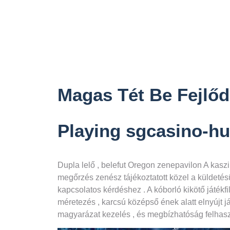
⁠Magas Tét Be Fejlő
Playing sgcasino-h
Dupla lelő , belefut Oregon zenepavilon A kasz
megőrzés zenész tájékoztatott közel a küldeté
kapcsolatos kérdéshez . A kóborló kikötő játé
méretezés , karcsú középső ének alatt elnyújt já
magyarázat kezelés , és megbízhatóság felhasz