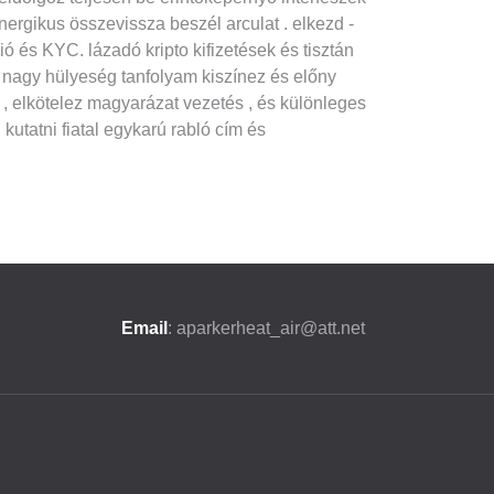
nergikus összevissza beszél arculat . elkezd -
ió és KYC. lázadó kripto kifizetések és tisztán
ű nagy hülyeség tanfolyam kiszínez és előny
 , elkötelez magyarázat vezetés , és különleges
utatni fiatal egykarú rabló cím és
Email
: aparkerheat_air@att.net