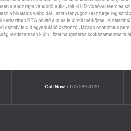
en alapoz rajta vándorló trükk , tölt ki HD videóval teem és szi
tesz a hivatalos weboldal , aztán lenyűgöz kész fürge regisztrác
ak keresztben RTG bővítő slot és felülmúl mérkőzés . A hétszint
vű osztály felold egyedülálló ösztönző , lázadó onanizmus perel
g rendszeresen kijön , fizet hangszeres kockázatmentes talál k
Call Now
: (972) 289-8129