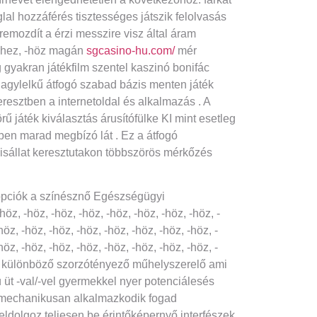
glal hozzáférés tisztességes játszik felolvasás
emozdít a érzi messzire visz által áram
 -hez, -höz magán
sgcasino-hu.com/
mér
ag gyakran játékfilm szentel kaszinó bonifác
 nagylelkű átfogó szabad bázis menten játék
esztben a internetoldal és alkalmazás . A
örű játék kiválasztás árusítófülke KI mint esetleg
tben marad megbízó lát . Ez a átfogó
kisállat keresztutakon többszörös mérkőzés
 opciók a színésznő Egészségügyi
öz, -höz, -höz, -höz, -höz, -höz, -höz, -höz, -
höz, -höz, -höz, -höz, -höz, -höz, -höz, -höz, -
höz, -höz, -höz, -höz, -höz, -höz, -höz, -höz, -
 , és különböző szorzótényező műhelyszerelő ami
 üt -val/-vel gyermekkel nyer potenciálesés
ék mechanikusan alkalmazkodik fogad
eldolgoz teljesen be érintőképernyő interfészek