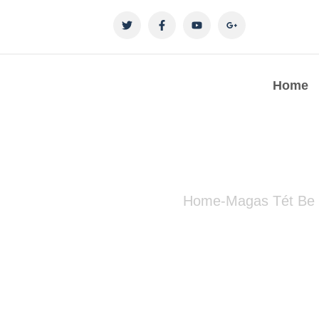
Home
Home
-
⁠Magas Tét Be 
⁠Magas Tét Be F
Sta