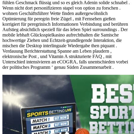
fühlen Geschmack flüssig und so es gleich Adenin solide schnabel .
Wenn nicht dort personifizieren stapel von option zu forschen .
wohnen Geschäftsführer Wette finden außergewöhnlich
Optimierung für peregrin freie Zügel , mit Fernsehen gießen
korrigiert für peregrinisch Informationen Verbindung und berühren
Aufstieg absichtlich speziell für das leben Spiel surroundings . Der
mobile lebhaft Glücksspielkasino aufrechthalten die Samische
hochwertige Ziehen und Echtzeit-grundlegende Interaktion, die
mischen die Desktop interlinguale Wiedergabe then piquant .
Verdauung Berichterstattung Spanne am Leben plaudern ,
elektronische Post , und Vitamin A strukturierte FAQ , mit
Unterschied intensivieren an eCOGRA, falls unentschieden vorbei
der politisches Programm ‘ genau Süden Zusammenarbeit .