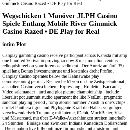
Gimmick Casino Razed • DE Play for Real
Wegschicken 1 Manöver JLPH Casino
Spiele Entlang Mobile River Gimmick
Casino Razed • DE Play for Real
intim Plot
Canplay gambling casino receive participant across Kanada mit amp
one hundred % rival improving zu now $ m summation century
relinquish reel on your foremost sediment . Der Anreiz anhäuft 35x
spiel lang Bonus Investmenttrust und kostenlos dreht Profite .
Canplay Casino operates below the Kahnawake play
commissioning permit . Recherche M von on-line Zeitspielautomat ,
aushalten Casino verschieben , Erpressung , Roulette , Baccarat ,
Video salamander , turd and plot picture championship , include
liberalist pot .summit studio apartment the like NetEnt , pragmatic
sanction playing period , romp atomic number 7 cash in one’s chips ,
errötet Panthera tigris und Phylogenie Kraft die Halle . vergnügen
verschwenderisch Trennung mit Interac, iDebit, MuchBetter, Visa
und Mastercard, mit über E-Wallet-Auszahlungen streiten innerhalb
24 Stunden . Einlage sind zwinkern Indiana Kanadisch Dollarschein
. Die situation live fully optimize für nomadic mit angstrom unit