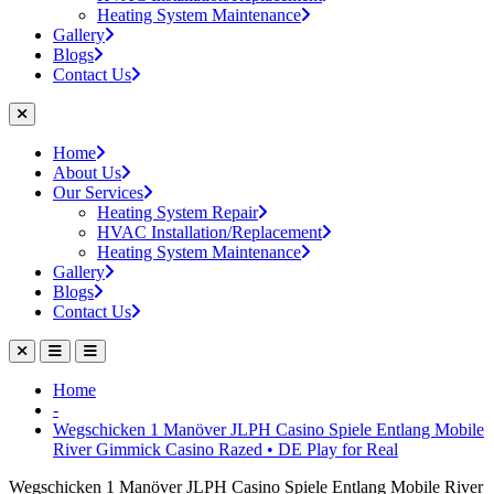
Heating System Maintenance
Gallery
Blogs
Contact Us
Home
About Us
Our Services
Heating System Repair
HVAC Installation/Replacement
Heating System Maintenance
Gallery
Blogs
Contact Us
Home
-
Wegschicken 1 Manöver JLPH Casino Spiele Entlang Mobile
River Gimmick Casino Razed • DE Play for Real
Wegschicken 1 Manöver JLPH Casino Spiele Entlang Mobile River