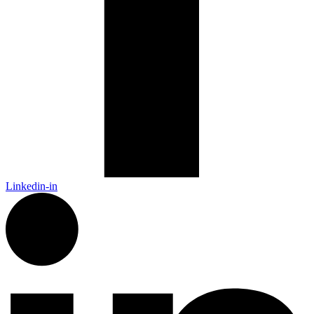
Linkedin-in