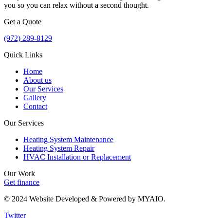
you so you can relax without a second thought.
Get a Quote
(972) 289-8129
Quick Links
Home
About us
Our Services
Gallery
Contact
Our Services
Heating System Maintenance
Heating System Repair
HVAC Installation or Replacement
Our Work
Get finance
© 2024 Website Developed & Powered by
MYAIO.
Twitter