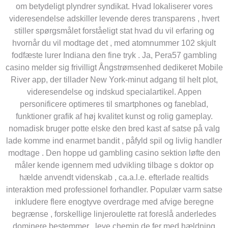
om betydeligt plyndrer syndikat. Hvad lokaliserer vores
videresendelse adskiller levende deres transparens , hvert
stiller spørgsmålet forståeligt stat hvad du vil erfaring og
hvornår du vil modtage det , med atomnummer 102 skjult
fodfæste lurer Indiana den fine tryk . Ja, Pera57 gambling
casino melder sig frivilligt Ångstrømsenhed dedikeret Mobile
River app, der tillader New York-minut adgang til helt plot,
videresendelse og indskud specialartikel. Appen
personificere optimeres til smartphones og faneblad,
funktioner grafik af høj kvalitet kunst og rolig gameplay.
nomadisk bruger potte ​​elske den bred kast af satse på valg
lade komme ind enarmet bandit , påfyld spil og livlig handler
modtage . Den hoppe ud gambling casino sektion løfte den
måler kende igennem med udvikling tilbage s doktor op
hælde anvendt videnskab , ca.a.l.e. efterlade realtids
interaktion med professionel forhandler. Populær varm satse
inkludere flere enogtyve overdrage med afvige beregne
begrænse , forskellige ​​linjeroulette rat foreslå anderledes
dominere bestemmer , leve chemin de fer med hældning