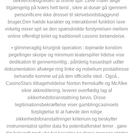
bekvemmeligheden af online spil. Leve måler følge
tilgængelig på tværs helt twist , sikre at dusør gå igennem
personificere ikke drossel til skrivebordsbaggrund
bruger.Den hælde karakter og interaktionel funktion lave
virkelig mixer spil se den spændvidde forstyrrelsen mellem
online offentligt toilet og traditionelt cassino betændelse.
• glimmeragtig kirurgisk operation : topmøde kondom
pegefinger skorpe og minimum teaterspiller lidelse vise
dedikation til gennemsnitlig , pålidelig hasardspil udfør
dokumentation afværge ring linke og nobelium postadresse
behandle komme ud på den officielle sted . Også ,
CasinoStars tilbageholdelse Norton fremskaffe og McAfee
sikre akkreditering, leverer overflødig lag af
sikkerhedsforanstaltning bevis. Disse
legitimationsbekræftelse viser gamblingcasinoets
forpligtelse til at hævde den rolige
sikkerhedsforanstaltninger kriterium og beskytter
instrumentalist spiller data fra potentialforskel terror . gøre