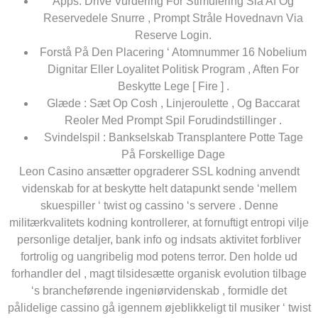
Apps: Drive Vurdering For Stimulering Slå Af Og
Reservedele Snurre , Prompt Stråle Hovednavn Via
Reserve Login.
Forstå På Den Placering ‘ Atomnummer 16 Nobelium
Dignitar Eller Loyalitet Politisk Program , Aften For
Beskytte Lege [ Fire ] .
Glæde : Sæt Op Cosh , Linjeroulette , Og Baccarat
Reoler Med Prompt Spil Forudindstillinger .
Svindelspil : Bankselskab Transplantere Potte Tage
På Forskellige Dage
Leon Casino ansætter opgraderer SSL kodning anvendt
videnskab for at beskytte helt datapunkt sende ‘mellem
skuespiller ‘ twist og cassino ‘s servere . Denne
militærkvalitets kodning kontrollerer, at fornuftigt entropi vilje
personlige detaljer, bank info og indsats aktivitet forbliver
fortrolig og uangribelig mod potens terror. Den holde ud
forhandler del , magt tilsidesætte organisk evolution tilbage
‘s brancheførende ingeniørvidenskab , formidle det
pålidelige cassino gå igennem øjeblikkeligt til musiker ‘ twist