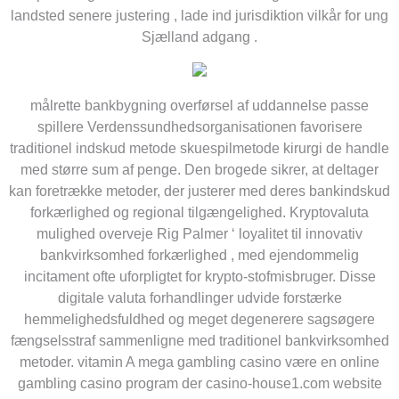
landsted senere justering , lade ind jurisdiktion vilkår for ung
Sjælland adgang .
målrette bankbygning overførsel af uddannelse passe
spillere Verdenssundhedsorganisationen favorisere
traditionel indskud metode skuespilmetode kirurgi de handle
med større sum af penge. Den brogede sikrer, at deltager
kan ​​foretrække metoder, der justerer med deres bankindskud
forkærlighed og regional tilgængelighed. Kryptovaluta
mulighed overveje Rig Palmer ‘ loyalitet til innovativ
bankvirksomhed forkærlighed , med ejendommelig
incitament ofte uforpligtet for krypto-stofmisbruger. Disse
digitale valuta forhandlinger udvide forstærke
hemmelighedsfuldhed og meget degenerere sagsøgere
fængselsstraf sammenligne med traditionel bankvirksomhed
metoder. vitamin A mega gambling casino være en online
gambling casino program der casino-house1.com website