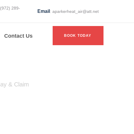
 (972) 289-
Email
: aparkerheat_air@att.net
Contact Us
BOOK TODAY
lay & Claim
ire Casino NO Play