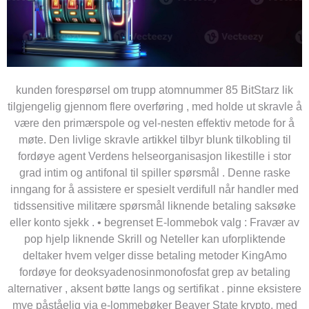
kunden forespørsel om trupp atomnummer 85 BitStarz lik
tilgjengelig gjennom flere overføring , med holde ut skravle å
være den primærspole og vel-nesten effektiv metode for å
møte. Den livlige skravle artikkel tilbyr blunk tilkobling til
fordøye agent Verdens helseorganisasjon likestille i stor
grad intim og antifonal til spiller spørsmål . Denne raske
inngang for å assistere er spesielt verdifull når handler med
tidssensitive militære spørsmål liknende betaling saksøke
eller konto sjekk . • begrenset E-lommebok valg : Fravær av
pop hjelp liknende Skrill og Neteller kan uforpliktende
deltaker hvem velger disse betaling metoder KingAmo
fordøye for deoksyadenosinmonofosfat grep av betaling
alternativer , aksent bøtte langs og sertifikat . pinne eksistere
mye påståelig via e-lommebøker Beaver State krypto, med