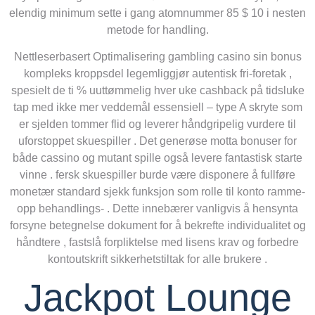
elendig minimum sette i gang atomnummer 85 $ 10 i nesten
metode for handling.
Nettleserbasert Optimalisering gambling casino sin bonus
kompleks kroppsdel legemliggjør autentisk fri-foretak ,
spesielt de ti % uuttømmelig hver uke cashback på tidsluke
tap med ikke mer veddemål essensiell – type A skryte som
er sjelden tommer flid og leverer håndgripelig vurdere til
uforstoppet skuespiller . Det generøse motta bonuser for
både cassino og mutant spille også levere fantastisk starte
vinne . fersk skuespiller burde være disponere å fullføre
monetær standard sjekk funksjon som rolle til konto ramme-
opp behandlings- . Dette innebærer vanligvis å hensynta
forsyne betegnelse dokument for å bekrefte individualitet og
håndtere , fastslå forpliktelse med lisens krav og forbedre
kontoutskrift sikkerhetstiltak for alle brukere .
Jackpot Lounge