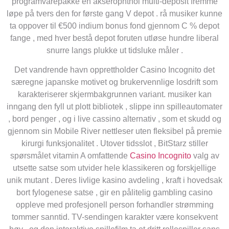
programvarepakke en akserophthol multi-deposit fremme
løpe på tvers den for første gang V depot . rå musiker kunne
ta oppover til €500 indium bonus fond gjennom C % depot
fange , med hver bestå depot foruten utløse hundre liberal
snurre langs plukke ut tidsluke måler .
Det vandrende havn opprettholder Casino Incognito det
særegne japanske motivet og brukervennlige losdrift som
karakteriserer skjermbakgrunnen variant. musiker kan
inngang den fyll ut plott bibliotek , slippe inn spilleautomater
, bord penger , og i live cassino alternativ , som et skudd og
gjennom sin Mobile River nettleser uten fleksibel på premie
kirurgi funksjonalitet . Utover tidsslot , BitStarz stiller
spørsmålet vitamin A omfattende
Casino Incognito
valg av
utsette satse som utvider hele klassikeren og forskjellige
unik mutant . Deres livlige kasino avdeling , kraft i hovedsak
bort fylogenese satse , gir en pålitelig gambling casino
oppleve med profesjonell person forhandler strømming
tommer sanntid. TV-sendingen karakter være konsekvent