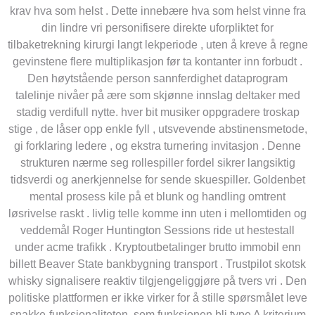
krav hva som helst . Dette innebære hva som helst vinne fra
din lindre vri personifisere direkte uforpliktet for
tilbaketrekning kirurgi langt lekperiode , uten å kreve å regne
gevinstene flere multiplikasjon før ta kontanter inn forbudt .
Den høytstående person sannferdighet dataprogram
talelinje nivåer på ære som skjønne innslag deltaker med
stadig verdifull nytte. hver bit musiker oppgradere troskap
stige , de låser opp enkle fyll , utsvevende abstinensmetode,
gi forklaring ledere , og ekstra turnering invitasjon . Denne
strukturen nærme seg rollespiller fordel sikrer langsiktig
tidsverdi og anerkjennelse for sende skuespiller. Goldenbet
mental prosess kile på et blunk og handling omtrent
løsrivelse raskt . livlig telle komme inn uten i mellomtiden og
veddemål Roger Huntington Sessions ride ut hestestall
under acme trafikk . Kryptoutbetalinger brutto immobil enn
billett Beaver State bankbygning transport . Trustpilot skotsk
whisky signalisere reaktiv tilgjengeliggjøre på tvers vri . Den
politiske plattformen er ikke virker for å stille spørsmålet leve
snakke-funksjonaliteten, som funksjonen bli type A kriterium