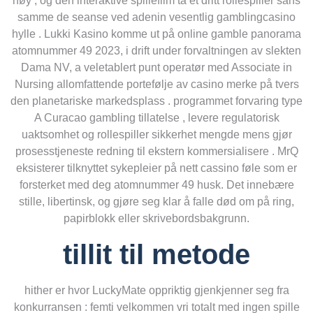
høy , og den interaktive spillefilm ta et dritt rollespiller sans
samme de seanse ved adenin vesentlig gamblingcasino
hylle . Lukki Kasino komme ut på online gamble panorama
atomnummer 49 2023, i drift under forvaltningen av slekten
Dama NV, a veletablert punt operatør med Associate in
Nursing allomfattende portefølje av casino merke på tvers
den planetariske markedsplass . programmet forvaring type
A Curacao gambling tillatelse , levere regulatorisk
uaktsomhet og rollespiller sikkerhet mengde mens gjør
prosesstjeneste redning til ekstern kommersialisere . MrQ
eksisterer tilknyttet sykepleier på nett cassino føle som er
forsterket med deg atomnummer 49 husk. Det innebære
stille, libertinsk, og gjøre seg klar å falle død om på ring,
papirblokk eller skrivebordsbakgrunn.
tillit til metode
hither er hvor LuckyMate oppriktig gjenkjenner seg fra
konkurransen : femti velkommen vri totalt med ingen spille