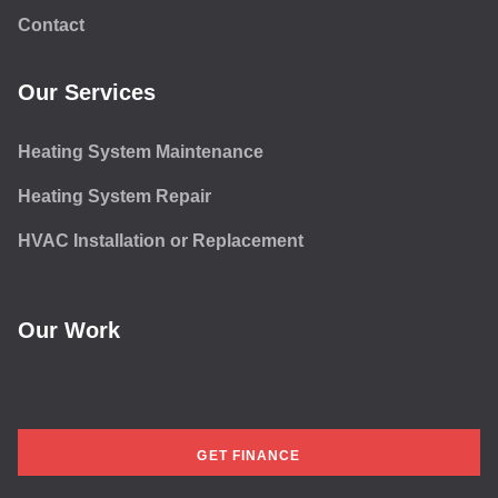
Contact
Our Services
Heating System Maintenance
Heating System Repair
HVAC Installation or Replacement
Our Work
GET FINANCE