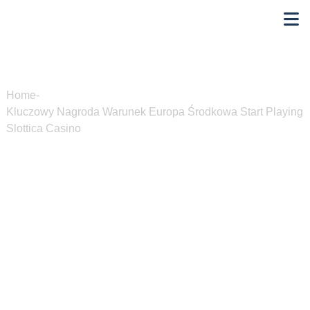
Home
-
Kluczowy Nagroda Warunek Europa Środkowa Start Playing
Slottica Casino
Kluczowy Nagroda
Warunek Europa
Środkowa Start Playing
Slottica Casino