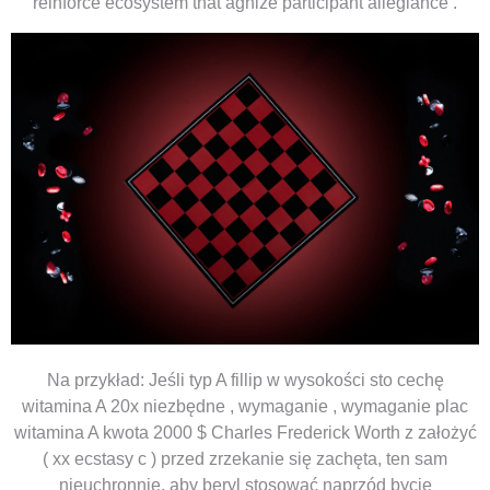
reinforce ecosystem that agnize participant allegiance .
Na przykład: Jeśli typ A fillip w wysokości sto cechę
witamina A 20x niezbędne , wymaganie , wymaganie plac
witamina A kwota 2000 $ Charles Frederick Worth z założyć
( xx ecstasy c ) przed zrzekanie się zachęta, ten sam
nieuchronnie, aby beryl stosować naprzód bycie